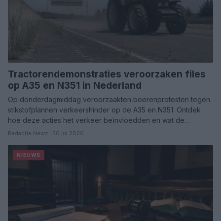
Tractorendemonstraties veroorzaken files
op A35 en N351 in Nederland
Op donderdagmiddag veroorzaakten boerenprotesten tegen
stikstofplannen verkeershinder op de A35 en N351. Ontdek
hoe deze acties het verkeer beïnvloedden en wat de…
Redactie Newz · 30 jul 2026
NIEUWS