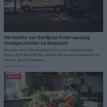
Verdachte van Berlijnse Pride-aanslag
doodgeschoten na klopjacht
Een auto reed zaterdagavond in op een mensenmenigte
tijdens de Pride in Berlijn, waarbij één vrouw overleed en 29
mensen gewond raakten.…
Redactie Newz · 31 jul 2026
NIEUWS