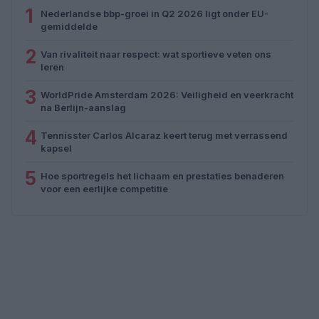
1
Nederlandse bbp-groei in Q2 2026 ligt onder EU-
gemiddelde
2
Van rivaliteit naar respect: wat sportieve veten ons
leren
3
WorldPride Amsterdam 2026: Veiligheid en veerkracht
na Berlijn-aanslag
4
Tennisster Carlos Alcaraz keert terug met verrassend
kapsel
5
Hoe sportregels het lichaam en prestaties benaderen
voor een eerlijke competitie