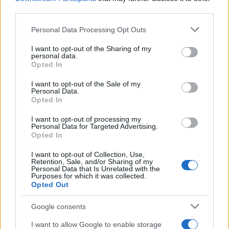
third parties.
Please note that this website/app uses one or more Google
Personal Data Processing Opt Outs
services and may gather and store information including but
not limited to your visit or usage behaviour. You may click to
I want to opt-out of the Sharing of my
personal data.
grant or deny consent to Google and its third-party tags to
Opted In
use your data for below specified purposes in below Google
Nieuwe gezichten bij The Real Housewives
consent section.
of Antwerp: Jill Cnudde en Laura Carpels
I want to opt-out of the Sale of my
Personal Data.
Jill Cnudde en Laura Carpels zijn de nieuwe sterren van The
Opted In
Real Housewives of Antwerp. Ontdek hun verhalen en hoe ze
I want to opt-out of processing my
de…
Personal Data for Targeted Advertising.
Redactie Newz · 30 jul 2026
Opted In
I want to opt-out of Collection, Use,
NIEUWS
Retention, Sale, and/or Sharing of my
Personal Data that Is Unrelated with the
Purposes for which it was collected.
Opted Out
Google consents
I want to allow Google to enable storage