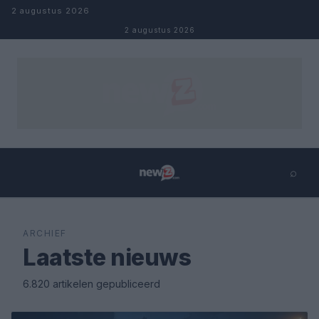
Naar inhoud
2 augustus 2026
2 augustus 2026
⌕
×
⌕
Zoeken
ARCHIEF
Laatste nieuws
6.820 artikelen gepubliceerd