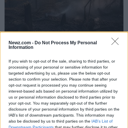
Bosbranden Griekenland: Toeristen
Newz.com -
Do Not Process My Personal
geëvacueerd en brandweerlieden
Information
omgekomen
Griekenland kampt met verwoestende bosbranden die door
If you wish to opt-out of the sale, sharing to third parties, or
harde wind worden aangewakkerd. Toeristen worden
processing of your personal or sensitive information for
geëvacueerd en brandweerlieden riskeren hun leven.
targeted advertising by us, please use the below opt-out
section to confirm your selection. Please note that after your
Redactie Newz · 30 jul 2026
opt-out request is processed you may continue seeing
NIEUWS
interest-based ads based on personal information utilized by
us or personal information disclosed to third parties prior to
your opt-out. You may separately opt-out of the further
disclosure of your personal information by third parties on the
IAB’s list of downstream participants. This information may
also be disclosed by us to third parties on the
IAB’s List of
Downstream Participants
that may further disclose it to other