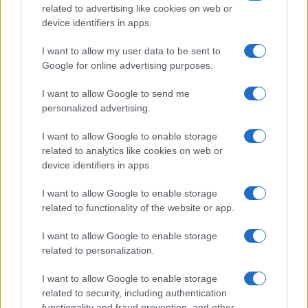
related to advertising like cookies on web or
device identifiers in apps.
I want to allow my user data to be sent to
Google for online advertising purposes.
Verdachten van ernstige misdrijven blijven
I want to allow Google to send me
personalized advertising.
in hechtenis ondanks vrijlating door
raadkamer
I want to allow Google to enable storage
Een groep van 15 verdachten, die vrijgelaten zouden worden
related to analytics like cookies on web or
door de raadkamer in Kortrijk, blijft toch in de gevangenis. De
device identifiers in apps.
kamer van…
I want to allow Google to enable storage
Redactie Newz · 30 jul 2026
related to functionality of the website or app.
NIEUWS
I want to allow Google to enable storage
related to personalization.
I want to allow Google to enable storage
related to security, including authentication
functionality and fraud prevention, and other