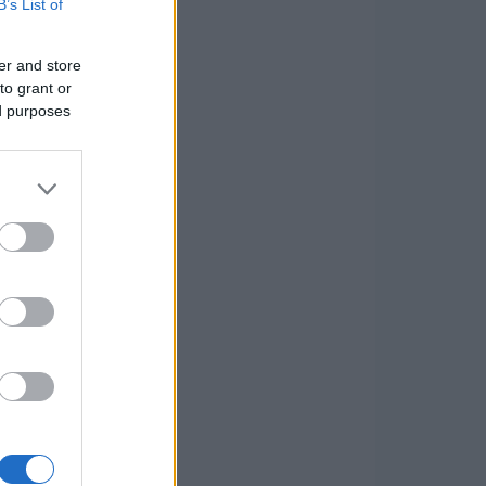
B’s List of
er and store
to grant or
ed purposes