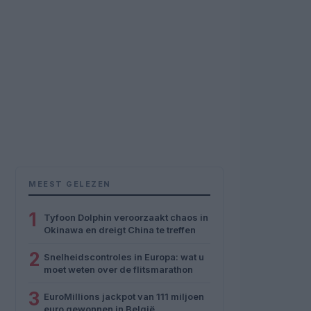
MEEST GELEZEN
1
Tyfoon Dolphin veroorzaakt chaos in
Okinawa en dreigt China te treffen
2
Snelheidscontroles in Europa: wat u
moet weten over de flitsmarathon
3
EuroMillions jackpot van 111 miljoen
euro gewonnen in België