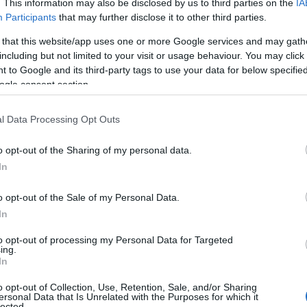
. This information may also be disclosed by us to third parties on the
IA
. Hoe verhouden sport en politiek zich eigenlijk
Participants
that may further disclose it to other third parties.
 that this website/app uses one or more Google services and may gath
including but not limited to your visit or usage behaviour. You may click 
 to Google and its third-party tags to use your data for below specifi
ngen in Limburg
ogle consent section.
g wandelaars gestoken door wespen, wat
l Data Processing Opt Outs
. Dit voorval herinnert ons eraan hoe kwetsbaar
et is om voorzichtig te zijn tijdens
o opt-out of the Sharing of my personal data.
In
en op over de impact van klimaatverandering op
l mensen als dieren. Hoe vaak denken we
o opt-out of the Sale of my Personal Data.
een wandeling in de natuur?
In
to opt-out of processing my Personal Data for Targeted
ing.
sterdam en Den Haag
In
tijging van diefstallen uit gymlockers, waarbij
o opt-out of Collection, Use, Retention, Sale, and/or Sharing
ersonal Data that Is Unrelated with the Purposes for which it
lected.