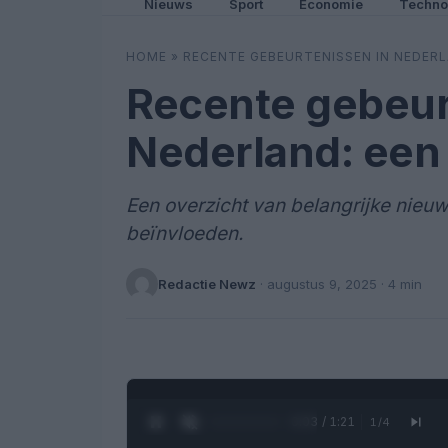
Nieuws
Sport
Economie
Techno
HOME
»
RECENTE GEBEURTENISSEN IN NEDERL
Recente gebeur
Nederland: een 
Een overzicht van belangrijke nie
beïnvloeden.
Redactie Newz
·
augustus 9, 2025
· 4 min
0:04 / 1:21
1
/
4