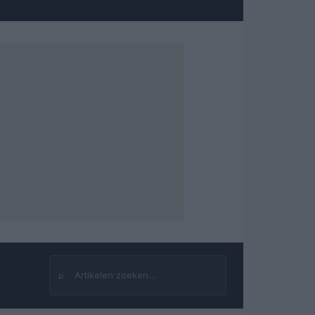
⌕
Zoeken