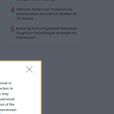
4
Oekraïne onder vuur: Rusland valt
infrastructuur aan met 28 raketten en
115 drones
5
Brand bij Recyclingbedrijf Rotterdam
Zorgt voor Omleidingen en Roken tot
Heinenoord
sonal or
ection to
ou may
 personal
out of the
 downstream