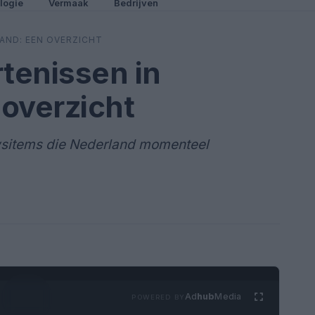
logie
Vermaak
Bedrijven
AND: EEN OVERZICHT
tenissen in
overzicht
uwsitems die Nederland momenteel
Ad
hub
Media
POWERED BY