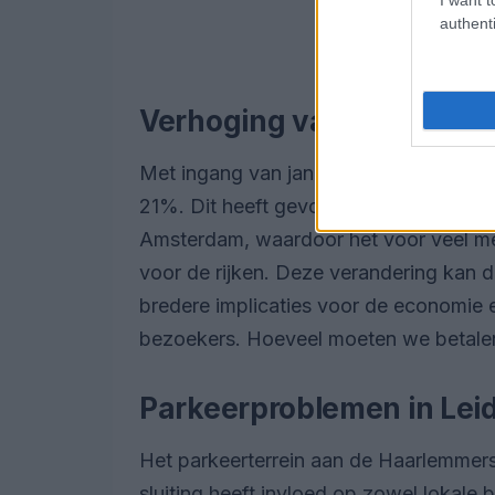
authenti
Verhoging van de BTW op
Met ingang van januari wordt de BTW 
21%. Dit heeft gevolgen voor de prijze
Amsterdam, waardoor het voor veel me
voor de rijken. Deze verandering kan de
bredere implicaties voor de economie 
bezoekers. Hoeveel moeten we betalen
Parkeerproblemen in Lei
Het parkeerterrein aan de Haarlemmerstr
sluiting heeft invloed op zowel lokal