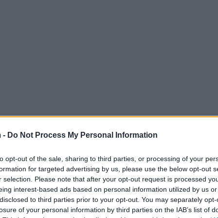
an Ajax: trots of verdeeldheid?
 -
Do Not Process My Personal Information
etbalclubs van Nederland, heeft recentelijk een
to opt-out of the sale, sharing to third parties, or processing of your per
s zijn debuut scoorde hij direct een doelpunt en
formation for targeted advertising by us, please use the below opt-out s
r selection. Please note that after your opt-out request is processed y
 gemengde reacties onder de fans. Voor sommigen
eing interest-based ads based on personal information utilized by us or
ren hun zorgen uiten over de implicaties van deze
disclosed to third parties prior to your opt-out. You may separately opt-
losure of your personal information by third parties on the IAB’s list of
een een spel is, maar ook een spiegel van de