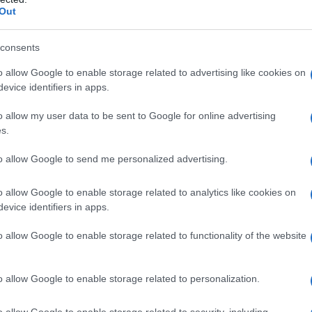
 politie is op zoek naar de ‘elegante dief’, wat
Out
ich in verschillende vormen kan manifesteren in
ncidenten roept vragen op over veiligheid en de
consents
ezittingen. Wat zegt dit over onze samenleving
o allow Google to enable storage related to advertising like cookies on
oen aan bepaalde standaarden?
evice identifiers in apps.
o allow my user data to be sent to Google for online advertising
s.
to allow Google to send me personalized advertising.
o allow Google to enable storage related to analytics like cookies on
evice identifiers in apps.
o allow Google to enable storage related to functionality of the website
o allow Google to enable storage related to personalization.
o allow Google to enable storage related to security, including