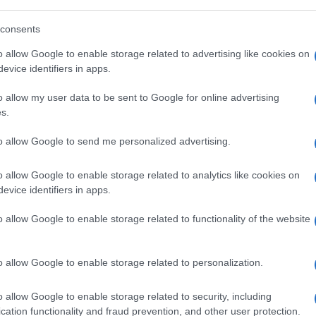
ronder Hamas, is diepgeworteld in politieke,
opular Forces, onder leiding van Shabab, waren
consents
ief voor de heerschappij van Hamas, dat door
o allow Google to enable storage related to advertising like cookies on
 een belangrijke vijand wordt gezien.
evice identifiers in apps.
o allow my user data to be sent to Google for online advertising
s.
to allow Google to send me personalized advertising.
o allow Google to enable storage related to analytics like cookies on
evice identifiers in apps.
o allow Google to enable storage related to functionality of the website
o allow Google to enable storage related to personalization.
o allow Google to enable storage related to security, including
cation functionality and fraud prevention, and other user protection.