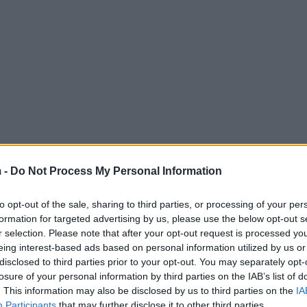
 -
Do Not Process My Personal Information
to opt-out of the sale, sharing to third parties, or processing of your per
formation for targeted advertising by us, please use the below opt-out s
r selection. Please note that after your opt-out request is processed y
bab?
eing interest-based ads based on personal information utilized by us or
disclosed to third parties prior to your opt-out. You may separately opt-
r van de
Popular Forces
, een groepering die
losure of your personal information by third parties on the IAB’s list of
nisatie is bekend om zijn verzet tegen Hamas en
. This information may also be disclosed by us to third parties on the
IA
Participants
that may further disclose it to other third parties.