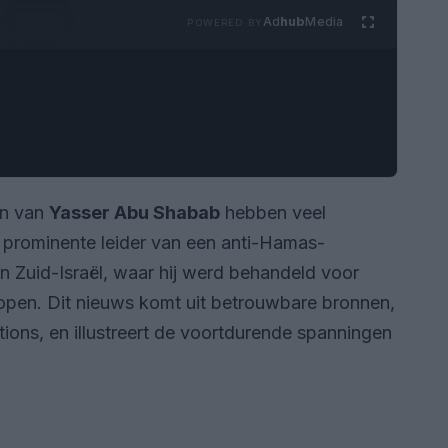
Ad
hub
Media
POWERED BY
en van
Yasser Abu Shabab
hebben veel
 prominente leider van een anti-Hamas-
in Zuid-Israël, waar hij werd behandeld voor
open. Dit nieuws komt uit betrouwbare bronnen,
ations, en illustreert de voortdurende spanningen