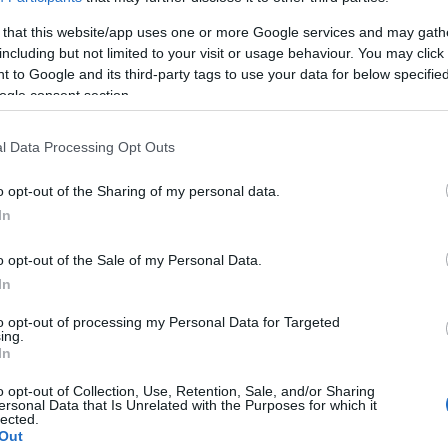
 banden hebben gehad met extremistengroepen,
 that this website/app uses one or more Google services and may gath
betekent zijn dood voor de toekomst van Gaza
including but not limited to your visit or usage behaviour. You may click 
en verstrekkend zijn, vooral gezien de
 to Google and its third-party tags to use your data for below specifi
ogle consent section.
ebied.
l Data Processing Opt Outs
za
o opt-out of the Sharing of my personal data.
an de verhoudingen tussen verschillende
In
e
Popular Forces
hebben een cruciale rol
Zonder het leiderschap van
Shabab
kan de
o opt-out of the Sale of my Personal Data.
it kan leiden tot een vacuüm in de strijd tegen
In
erder onder druk kan zetten.
to opt-out of processing my Personal Data for Targeted
ing.
In
cten in de regio
o opt-out of Collection, Use, Retention, Sale, and/or Sharing
ersonal Data that Is Unrelated with the Purposes for which it
lected.
l jarenlang complex en vol spanning. De strijd
Out