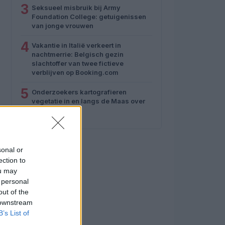
3
Seksueel misbruik bij Army
Foundation College: getuigenissen
van jonge vrouwen
4
Vakantie in Italië verkeert in
nachtmerrie: Belgisch gezin
slachtoffer van twee fictieve
verblijven op Booking.com
5
Onderzoekers kartografieren
vegetatie in en langs de Maas over
47 kilometer
sonal or
ection to
ou may
 personal
out of the
 downstream
B’s List of