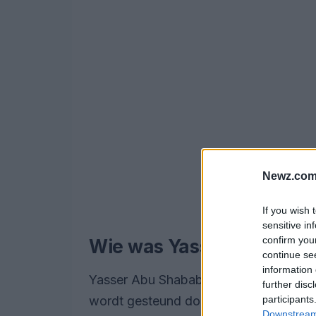
Newz.com
If you wish 
sensitive in
confirm you
Wie was Yasser Abu Sha
continue se
information 
Yasser Abu Shabab was de aanvoerde
further disc
wordt gesteund door Israël. Deze orga
participants
Downstream 