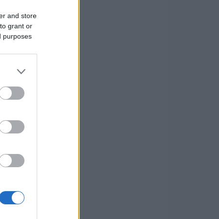
er and store
to grant or
ed purposes