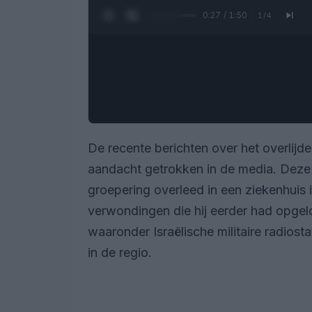
0:28 / 1:50
1
/
4
De recente berichten over het overlijd
aandacht getrokken in de media. Deze
groepering overleed in een ziekenhuis 
verwondingen die hij eerder had opgel
waaronder Israëlische militaire radiost
in de regio.