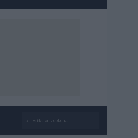
⌕
Zoeken