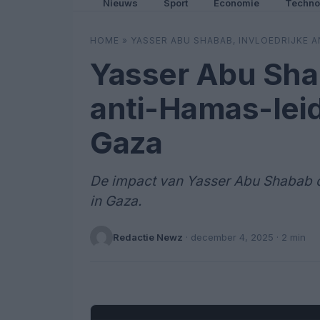
Nieuws
Sport
Economie
Techno
HOME
»
YASSER ABU SHABAB, INVLOEDRIJKE A
Yasser Abu Shab
anti-Hamas-leid
Gaza
De impact van Yasser Abu Shabab op
in Gaza.
Redactie Newz
·
december 4, 2025
· 2 min