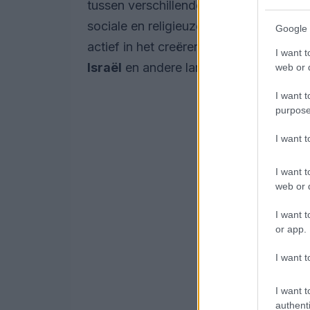
tussen verschillende groeperingen, waa
sociale en religieuze conflicten. De P
Google 
actief in het creëren van een alternat
I want t
Israël
en andere landen in de regio als
web or d
I want t
purpose
I want 
I want t
web or d
I want t
or app.
I want t
I want t
authenti