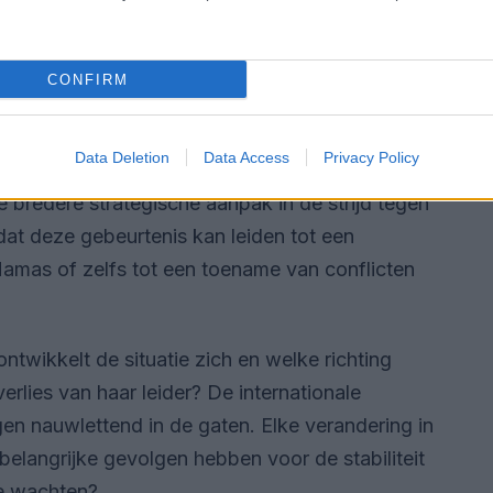
CONFIRM
 nieuw hoofdstuk in het conflict inluiden. De
Data Deletion
Data Access
Privacy Policy
ar Forces
heeft niet alleen invloed op de interne
 bredere strategische aanpak in de strijd tegen
dat deze gebeurtenis kan leiden tot een
amas of zelfs tot een toename van conflicten
twikkelt de situatie zich en welke richting
rlies van haar leider? De internationale
n nauwlettend in de gaten. Elke verandering in
elangrijke gevolgen hebben voor de stabiliteit
te wachten?