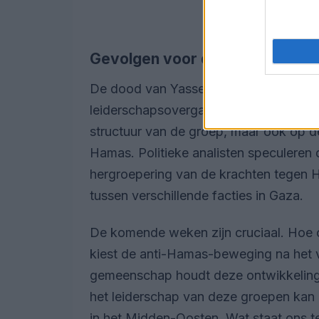
Gevolgen voor de toekomst
De dood van Yasser Abu Shabab kan een
leiderschapsovergang binnen de
Popul
structuur van de groep, maar ook op de
Hamas. Politieke analisten speculeren 
hergroepering van de krachten tegen H
tussen verschillende facties in Gaza.
De komende weken zijn cruciaal. Hoe on
kiest de anti-Hamas-beweging na het ve
gemeenschap houdt deze ontwikkelinge
het leiderschap van deze groepen kan b
in het Midden-Oosten. Wat staat ons 