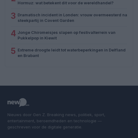
Hormuz: wat betekent dit voor de wereldhandel?
3
Dramatisch incident in Londen: vrouw overmeesterd na
steekpartij in Covent Garden
4
Jonge Chiromeisjes slapen op festivalterrein van
Pukkelpop in Kiewit
5
Extreme droogte leidt tot waterbeperkingen in Delfland
en Brabant
Nieuws door Gen Z. Breaking news, politiek, sport,
entertainment, beroemdheden en technologie —
geschreven voor de digitale generatie.