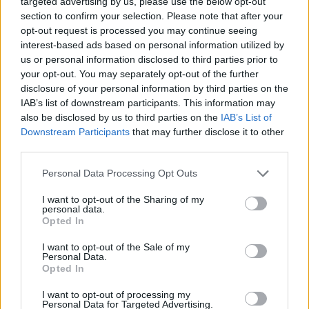
targeted advertising by us, please use the below opt-out
toewijding aan de techniek maakt de Italiaanse
section to confirm your selection. Please note that after your
opt-out request is processed you may continue seeing
keuken zo bijzonder en zorgt ervoor dat het voor
interest-based ads based on personal information utilized by
elke chef een vreugde is om te bereiden.
us or personal information disclosed to third parties prior to
your opt-out. You may separately opt-out of the further
De verbinding met traditie en cultuur
disclosure of your personal information by third parties on the
IAB’s list of downstream participants. This information may
Wat de Italiaanse keuken echt uniek maakt, is de
also be disclosed by us to third parties on the
IAB’s List of
Downstream Participants
that may further disclose it to other
verbinding met cultuur en tradities. Elk gerecht
third parties.
heeft zijn oorsprong in een bepaalde regio en is
Please note that this website/app uses one or more Google
vaak het resultaat van eeuwenoude gebruiken.
Personal Data Processing Opt Outs
services and may gather and store information including but
Zoals ik vaak zeg:
“Achter elk gerecht schuilt
not limited to your visit or usage behaviour. You may click to
I want to opt-out of the Sharing of my
personal data.
een verhaal.”
Denk aan de stoofpotten van de
grant or deny consent to Google and its third-party tags to
Opted In
use your data for below specified purposes in below Google
Apennijnen of de verse visgerechten van de kust;
consent section.
I want to opt-out of the Sale of my
deze gerechten zijn niet alleen voedsel, maar ook
Personal Data.
Opted In
een manier om verbinding te maken met de
geschiedenis van een plek.
I want to opt-out of processing my
Personal Data for Targeted Advertising.