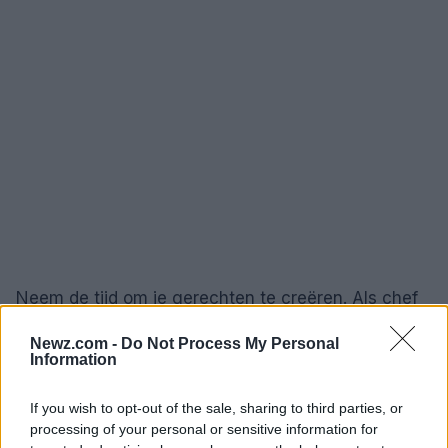
Neem de tijd om je gerechten te creëren. Als chef
heb ik vaak de waarde van geduld ervaren. Het is
Newz.com -
Do Not Process My Personal
de langzame benadering die leidt tot de mooiste
Information
resultaten. Het bereiden van een goede ragu kan
If you wish to opt-out of the sale, sharing to third parties, or
uren duren, maar de beloning is een volmaakt, rijk
processing of your personal or sensitive information for
gerecht dat de harten van velen verwarmt. Deze