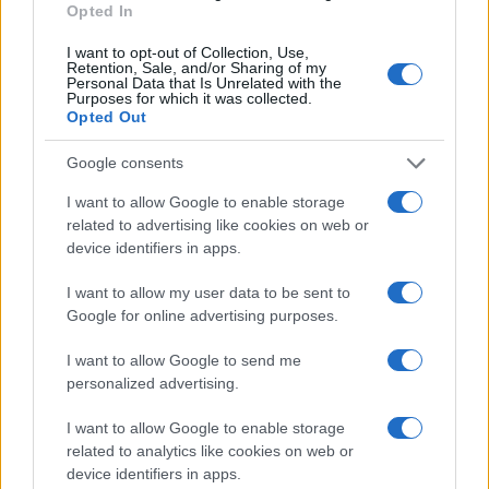
Opted In
De
slow food
beweging heeft deze verbinding
verder versterkt door de nadruk te leggen op lokale
I want to opt-out of Collection, Use,
Retention, Sale, and/or Sharing of my
ingrediënten en traditionele bereidingsmethoden.
Personal Data that Is Unrelated with the
Purposes for which it was collected.
Het is een uitnodiging om langzamer te genieten
Opted Out
van ons voedsel, om de oorsprong ervan te
Google consents
waarderen en ons bewust te zijn van de impact
van onze keuzes. Door deze benadering kunnen we
I want to allow Google to enable storage
related to advertising like cookies on web or
de authentieke smaken van Italië behouden en
device identifiers in apps.
tegelijkertijd de lokale gemeenschappen
ondersteunen.
I want to allow my user data to be sent to
Google for online advertising purposes.
I want to allow Google to send me
personalized advertising.
I want to allow Google to enable storage
related to analytics like cookies on web or
device identifiers in apps.