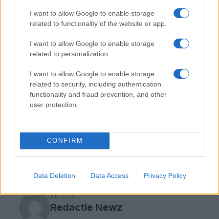
I want to allow Google to enable storage
related to functionality of the website or app.
I want to allow Google to enable storage
related to personalization.
I want to allow Google to enable storage
related to security, including authentication
functionality and fraud prevention, and other
Als je de kans krijgt om zelf te koken, nodig ik je uit
user protection.
om met je zintuigen te werken. Ruik de kruiden,
voel de texturen, en laat je leiden door de smaken.
CONFIRM
Het is een ervaring die niet alleen je smaakpapillen
zal prikkelen, maar ook je ziel zal voeden.
Data Deletion
Data Access
Privacy Policy
AUTEUR
Redactie Newz