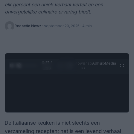
elk gerecht een uniek verhaal vertelt en een
onvergetelijke culinaire ervaring biedt.
Redactie Newz
·
september 20, 2025
· 4 min
0:28 /
Ad
hub
Media
POWERED
1
/
4
1:23
BY
De Italiaanse keuken is niet slechts een
verzameling recepten; het is een levend verhaal