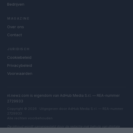
Bedrijven
MAGAZINE
Over ons
Contact
JURIDISCH
Cookiebeleid
Privacybeleid
Voorwaarden
nl.newz.com is eigendom van AdHub Media S.r.l. — REA-nummer
2729933
Copyright © 2026 · Uitgegeven door AdHub Media S.r.l. — REA-nummer
2729933
Alle rechten voorbehouden
De inhoud wordt samengesteld door de redactie met behulp van digitale
tools en geproduceerd in samenwerking met onafhankelijke auteurs.