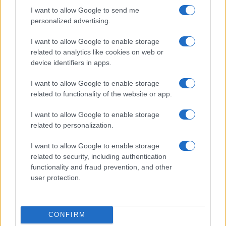
I want to allow Google to send me
personalized advertising.
I want to allow Google to enable storage
related to analytics like cookies on web or
device identifiers in apps.
I want to allow Google to enable storage
related to functionality of the website or app.
Een uitnodiging tot proeven
I want to allow Google to enable storage
related to personalization.
Ontdek de verhalen achter je maaltijden. Bezoek de
I want to allow Google to enable storage
lokale markt, spreek met de boeren en leer over de
related to security, including authentication
ingrediënten op je bord. Proef de
toewijding
en
functionality and fraud prevention, and other
zorg
die in elk gerecht zijn gestopt. Elk gerecht
user protection.
vertelt een uniek verhaal, en het is aan ons om
deze verhalen te waarderen en door te geven.
CONFIRM