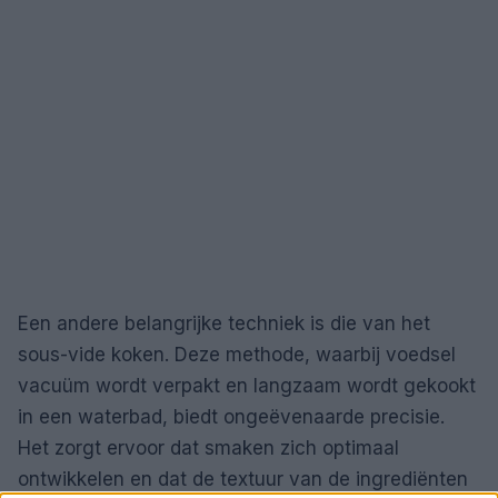
Een andere belangrijke techniek is die van het
sous-vide koken. Deze methode, waarbij voedsel
vacuüm wordt verpakt en langzaam wordt gekookt
in een waterbad, biedt ongeëvenaarde precisie.
Het zorgt ervoor dat smaken zich optimaal
ontwikkelen en dat de textuur van de ingrediënten