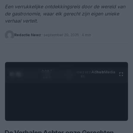
Een verrukkelijke ontdekkingsreis door de wereld van
de gastronomie, waar elk gerecht zijn eigen unieke
verhaal vertelt.
Redactie Newz
·
september 20, 2025
· 4 min
0:28 /
Ad
hub
Media
POWERED
1
/
4
1:23
BY
De Verhalen Achter onze Gerechten