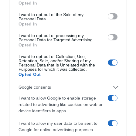
Opted In
use your data for below specified purposes in below Google
In een wereld waar globalisering vaak de overhand
consent section.
I want to opt-out of the Sale of my
Personal Data.
heeft, is het cruciaal om onze lokale tradities te
Opted In
behouden. Het gebruik van lokale ingrediënten en
I want to opt-out of processing my
technieken helpt niet alleen om de cultuur in stand
Personal Data for Targeted Advertising.
Opted In
te houden, maar biedt ook een authentieke
smaakervaring. Wanneer we eten, proeven we niet
I want to opt-out of Collection, Use,
Retention, Sale, and/or Sharing of my
alleen het voedsel; we proeven ook de
Personal Data that Is Unrelated with the
Purposes for which it was collected.
geschiedenis en de mensen die het hebben
Opted Out
gemaakt.
Wat maakt jouw favoriete gerecht zo
Google consents
speciaal?
I want to allow Google to enable storage
related to advertising like cookies on web or
device identifiers in apps.
I want to allow my user data to be sent to
Google for online advertising purposes.