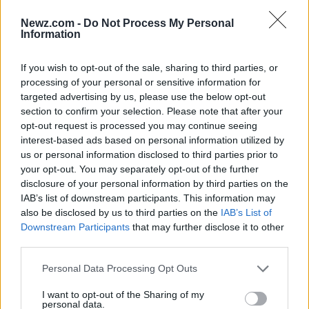
perfect is.
Als voormalig chef heb ik geleerd
dat het
Newz.com -
Do Not Process My Personal
de kleine details zijn die het verschil maken. Sous-
Information
vide is een prachtig voorbeeld van hoe techniek en
creativiteit hand in hand gaan in de keuken.
If you wish to opt-out of the sale, sharing to third parties, or
processing of your personal or sensitive information for
targeted advertising by us, please use the below opt-out
De verbinding met traditie en terroir
section to confirm your selection. Please note that after your
opt-out request is processed you may continue seeing
De relatie met het
terroir
van een regio geeft
interest-based ads based on personal information utilized by
gerechten hun unieke karakter. Elk ingrediënt
us or personal information disclosed to third parties prior to
weerspiegelt de aarde waar het vandaan komt, wat
your opt-out. You may separately opt-out of the further
disclosure of your personal information by third parties on the
zich vertaalt in de smaken die we ervaren. Neem
IAB’s list of downstream participants. This information may
de truffel, bijvoorbeeld. Deze delicatesse is niet
also be disclosed by us to third parties on the
IAB’s List of
alleen beroemd om zijn smaak, maar ook om zijn
Downstream Participants
that may further disclose it to other
third parties.
zeldzaamheid. Het zoeken naar truffels is een
traditie die van generatie op generatie wordt
Please note that this website/app uses one or more Google
Personal Data Processing Opt Outs
services and may gather and store information including but
doorgegeven. Die rijke geschiedenis maakt elke
not limited to your visit or usage behaviour. You may click to
I want to opt-out of the Sharing of my
truffel bijzonder.
personal data.
grant or deny consent to Google and its third-party tags to