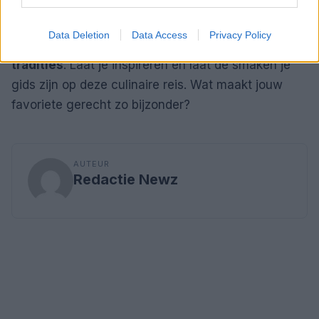
Of je nu een ervaren kok bent of gewoon een
liefhebber van lekker eten, de wereld van
Data Deletion
Data Access
Privacy Policy
gastronomie is rijk aan
smaken
,
technieken
en
tradities
. Laat je inspireren en laat de smaken je
gids zijn op deze culinaire reis. Wat maakt jouw
favoriete gerecht zo bijzonder?
AUTEUR
Redactie Newz