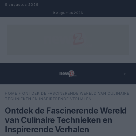
Naar inhoud
9 augustus 2026
9 augustus 2026
⌕
×
⌕
HOME
»
ONTDEK DE FASCINERENDE WERELD VAN CULINAIRE
Zoeken
TECHNIEKEN EN INSPIRERENDE VERHALEN
Ontdek de Fascinerende Wereld
van Culinaire Technieken en
Inspirerende Verhalen