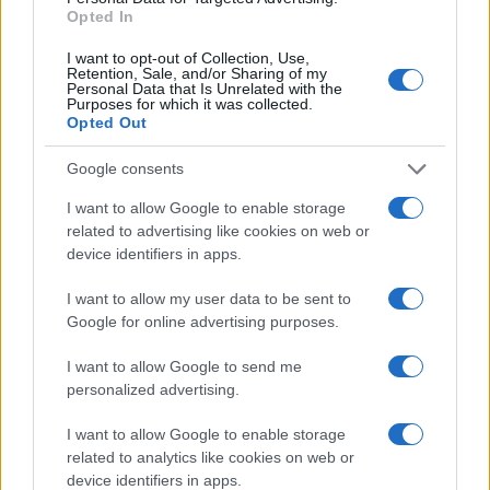
aanpakken.
Opted In
I want to opt-out of Collection, Use,
Retention, Sale, and/or Sharing of my
Personal Data that Is Unrelated with the
Purposes for which it was collected.
Opted Out
Google consents
I want to allow Google to enable storage
related to advertising like cookies on web or
device identifiers in apps.
I want to allow my user data to be sent to
Google for online advertising purposes.
I want to allow Google to send me
personalized advertising.
I want to allow Google to enable storage
Brandincidenten in Almere
related to analytics like cookies on web or
device identifiers in apps.
In Almere heeft zich een verontrustend voorval