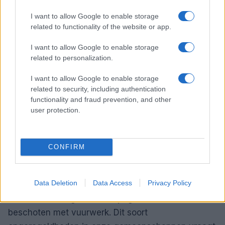
voorgedaan met drie branden in één dag in een
I want to allow Google to enable storage
leegstaand commercieel gebouw. Dit soort
related to functionality of the website or app.
incidenten legt de nadruk op de veiligheid en de
I want to allow Google to enable storage
staat van verlaten gebouwen in stedelijke
related to personalization.
gebieden.
Hoe kunnen we onze infrastructuur
I want to allow Google to enable storage
verbeteren en beschermen, vooral in tijden van
related to security, including authentication
economische onzekerheid?
We moeten
functionality and fraud prevention, and other
samenwerken om de veiligheid van onze
user protection.
gemeenschappen te waarborgen.
CONFIRM
Ongecontroleerde evenementen in
Budel-Dorplein
Data Deletion
Data Access
Privacy Policy
De politie heeft een illegale race in Budel-Dorplein
moeten beëindigen, waarbij agenten zelfs werden
beschoten met vuurwerk. Dit soort