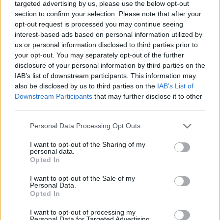
tot recreatie, de weersomstandigheden hebben
targeted advertising by us, please use the below opt-out
section to confirm your selection. Please note that after your
invloed op vele aspecten van de samenleving.
Hoe
opt-out request is processed you may continue seeing
passen wij ons aan deze veranderende
interest-based ads based on personal information utilized by
omstandigheden aan?
Het is een herinnering aan
us or personal information disclosed to third parties prior to
your opt-out. You may separately opt-out of the further
de noodzaak van aanpassing.
disclosure of your personal information by third parties on the
IAB’s list of downstream participants. This information may
Media-ondersteuning voor Sudan
also be disclosed by us to third parties on the
IAB’s List of
Downstream Participants
that may further disclose it to other
De situatie van Radio Dabanga, dat verslag doet
third parties.
van de situatie in Sudan, is zorgwekkend. Het
Please note that this website/app uses one or more Google
Personal Data Processing Opt Outs
gebrek aan fondsen bedreigt de continuïteit van
services and may gather and store information including but
not limited to your visit or usage behaviour. You may click to
I want to opt-out of the Sharing of my
deze belangrijke nieuwsbron. Dit roept vragen op
personal data.
grant or deny consent to Google and its third-party tags to
over de rol van media in conflictgebieden en de
Opted In
use your data for below specified purposes in below Google
noodzaak voor steun van buitenaf.
Hoe kunnen we
consent section.
I want to opt-out of the Sale of my
Personal Data.
ervoor zorgen dat stemmen uit kwetsbare
Opted In
regio’s gehoord blijven worden?
Dit is een
I want to opt-out of processing my
uitdaging die we als globale gemeenschap moeten
Personal Data for Targeted Advertising.