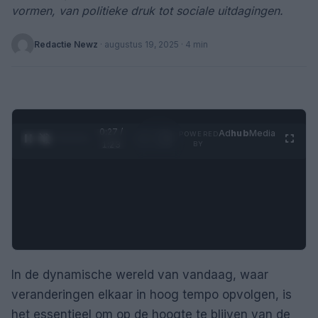
vormen, van politieke druk tot sociale uitdagingen.
Redactie Newz
·
augustus 19, 2025
· 4 min
0:28 /
Ad
hub
Media
POWERED
1
/
4
1:23
BY
In de dynamische wereld van vandaag, waar
veranderingen elkaar in hoog tempo opvolgen, is
het essentieel om op de hoogte te blijven van de