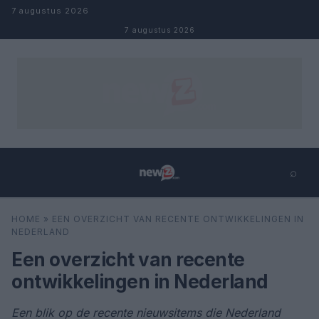
Naar inhoud
7 augustus 2026
7 augustus 2026
⌕
×
⌕
HOME
»
EEN OVERZICHT VAN RECENTE ONTWIKKELINGEN IN
Zoeken
NEDERLAND
Een overzicht van recente
ontwikkelingen in Nederland
Een blik op de recente nieuwsitems die Nederland