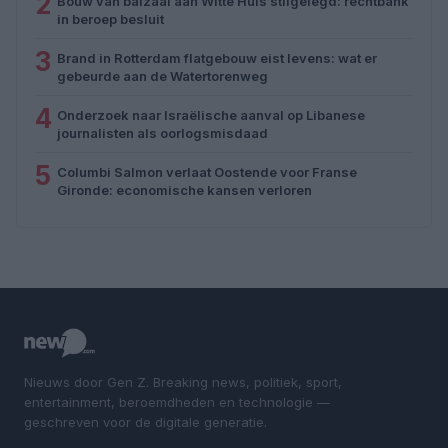
2
Bouw van balzaal aan Witte Huis stilgelegd: rechtbank
in beroep besluit
3
Brand in Rotterdam flatgebouw eist levens: wat er
gebeurde aan de Watertorenweg
4
Onderzoek naar Israëlische aanval op Libanese
journalisten als oorlogsmisdaad
5
Columbi Salmon verlaat Oostende voor Franse
Gironde: economische kansen verloren
Nieuws door Gen Z. Breaking news, politiek, sport,
entertainment, beroemdheden en technologie —
geschreven voor de digitale generatie.