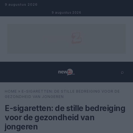
Naar inhoud
9 augustus 2026
9 augustus 2026
⌕
×
⌕
HOME
»
E-SIGARETTEN: DE STILLE BEDREIGING VOOR DE
Zoeken
GEZONDHEID VAN JONGEREN
E-sigaretten: de stille bedreiging
voor de gezondheid van
jongeren