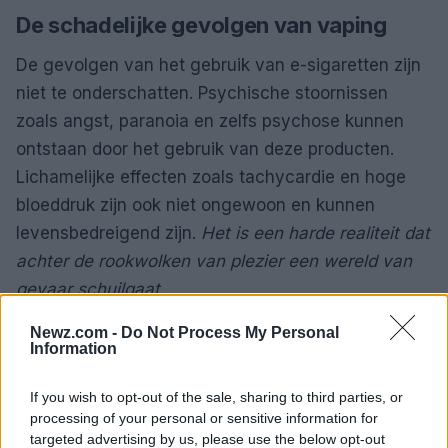
De schadelijke gevolgen van vaping
De gevolgen van het gebruik van e-sigaretten zijn
niet te onderschatten. Psychische stoornissen
zoals angst, paranoia en zelfs psychose kunnen
ontstaan door het gebruik van deze producten.
Lichamelijke effecten zoals tachycardie en hoge
bloeddruk zijn ook niet ongewoon en kunnen
levensbedreigend zijn.
Het is een harde realiteit dat
achter de rookwolken van plezier een wereld van
gevaar schuilgaat.
Newz.com -
Do Not Process My Personal
Information
If you wish to opt-out of the sale, sharing to third parties, or
processing of your personal or sensitive information for
targeted advertising by us, please use the below opt-out