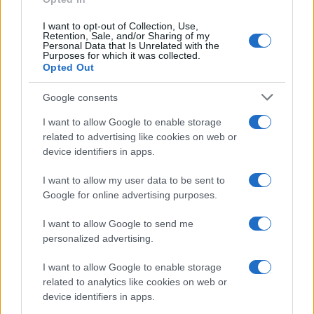
Een oproep tot bewustwording
I want to opt-out of Collection, Use,
Retention, Sale, and/or Sharing of my
Personal Data that Is Unrelated with the
Het is tijd om het gesprek aan te gaan over de
Purposes for which it was collected.
Opted Out
verborgen gevaren van e-sigaretten.
Als we de
volgende generatie willen beschermen, moeten we
Google consents
hen helpen de juiste keuzes te maken en hen
I want to allow Google to enable storage
informeren over de realiteit van vaping.
De strijd
related to advertising like cookies on web or
tegen deze trend begint met kennis en
device identifiers in apps.
bewustwording. Laten we samen werken aan een
I want to allow my user data to be sent to
gezondere toekomst voor onze jongeren, vrij van
Google for online advertising purposes.
de schaduwen van verslaving.
I want to allow Google to send me
personalized advertising.
I want to allow Google to enable storage
AUTEUR
Redactie Newz
related to analytics like cookies on web or
device identifiers in apps.