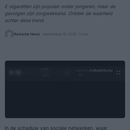
E-sigaretten zijn populair onder jongeren, maar de
gevolgen zijn zorgwekkend. Ontdek de waarheid
achter deze trend.
Redactie Newz
·
september 15, 2025
· 2 min
0:27 /
Ad
hub
Media
POWERED
1
/
4
1:21
BY
In de schaduw van sociale netwerken, waar