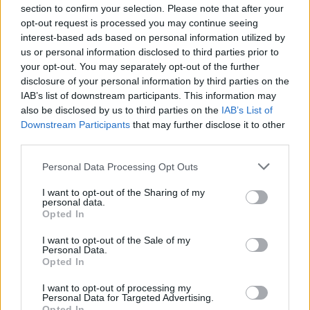
section to confirm your selection. Please note that after your
opt-out request is processed you may continue seeing
interest-based ads based on personal information utilized by
us or personal information disclosed to third parties prior to
your opt-out. You may separately opt-out of the further
disclosure of your personal information by third parties on the
IAB’s list of downstream participants. This information may
also be disclosed by us to third parties on the
IAB’s List of
Downstream Participants
that may further disclose it to other
third parties.
De campagne ‘No al vaping’
Please note that this website/app uses one or more Google
Personal Data Processing Opt Outs
services and may gather and store information including but
Om jongeren te wapenen tegen deze stille
not limited to your visit or usage behaviour. You may click to
I want to opt-out of the Sharing of my
bedreiging, is er in mei een nationale campagne
personal data.
grant or deny consent to Google and its third-party tags to
Opted In
gestart: ‘No al vaping’. Deze campagne heeft als
use your data for below specified purposes in below Google
consent section.
doel jongeren bewust te maken van de risico’s die
I want to opt-out of the Sale of my
Personal Data.
verbonden zijn aan het gebruik van e-sigaretten.
Opted In
Het is cruciaal dat jongeren de waarheid leren
I want to opt-out of processing my
over wat ze in hun lichaam stoppen.
Personal Data for Targeted Advertising.
Opted In