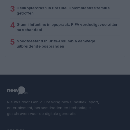
3
Helikoptercrash in Brazilië: Colombiaanse familie
getroffen
4
Gianni Infantino in opspraak: FIFA verdedigt voorzitter
na schandaal
5
Noodtoestand in Brits-Columbia vanwege
uitbreidende bosbranden
Nieuws door Gen Z. Breaking news, politiek, sport,
entertainment, beroemdheden en technologie —
geschreven voor de digitale generatie.