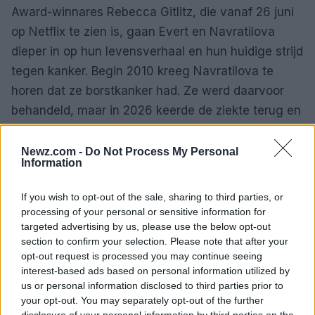
Award-winnares Rebecca Gitlitz, die vanaf 26 juni
op Netflix te zien is, gaan Evert en Navratilova
dieper in op hun levensverhaal en hun huidige strijd
tegen kanker. Begin 2010 kreeg Navratilova te
horen dat ze borstkanker had. Ze werd daarvoor
behandeld, maar in 2026 keerde de ziekte terug en
werd ook keelkanker bij haar vastgesteld. Bij Evert
werd in 2026 een erfelijke vorm van eierstokkanker
Newz.com -
Do Not Process My Personal
Information
ontdekt, niet lang nadat haar zus aan die ziekte
was overleden.
If you wish to opt-out of the sale, sharing to third parties, or
processing of your personal or sensitive information for
Regisseur Gitlitz kwam op het idee voor de
targeted advertising by us, please use the below opt-out
documentaire nadat ze in 2026 een indrukwekkend
section to confirm your selection. Please note that after your
opt-out request is processed you may continue seeing
dubbelinterview met Navratilova en Evert in de
interest-based ads based on personal information utilized by
Washington Post had gelezen. Ze begon met filmen
us or personal information disclosed to third parties prior to
kort nadat Navratilova haar tweede diagnose had
your opt-out. You may separately opt-out of the further