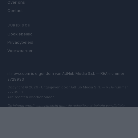
Over ons
Contact
JURIDISCH
Cookiebeleid
Privacybeleid
Voorwaarden
nl.newz.com is eigendom van AdHub Media S.r.l. — REA-nummer
2729933
Copyright © 2026 · Uitgegeven door AdHub Media S.r.l. — REA-nummer
2729933
Alle rechten voorbehouden
De inhoud wordt samengesteld door de redactie met behulp van digitale
tools en geproduceerd in samenwerking met onafhankelijke auteurs.