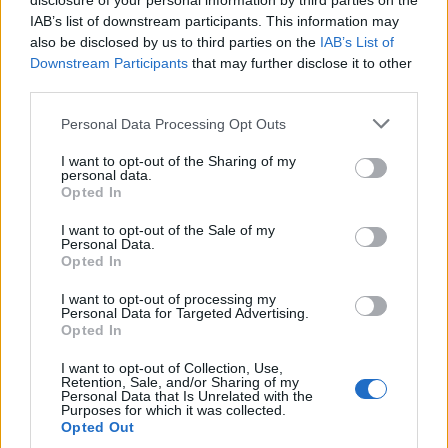
disclosure of your personal information by third parties on the
gekregen. En ze was erbij toen de arts aan Evert
IAB’s list of downstream participants. This information may
meedeelde dat de eierstokkanker was uitgezaaid.
also be disclosed by us to third parties on the
IAB’s List of
Je hebt agressieve chemotherapie nodig
zegt hij
Downstream Participants
that may further disclose it to other
third parties.
in de film, terwijl Evert op haar lip bijt.
Je haar zal
uitvallen en je raakt vermoeid
. Evert kijkt naar haar
Please note that this website/app uses one or more Google
Personal Data Processing Opt Outs
services and may gather and store information including but
ex, die haar bij al haar ziekenhuisbezoeken bijstaat.
not limited to your visit or usage behaviour. You may click to
I want to opt-out of the Sharing of my
Nét nu mijn haar weer wat beter zit? Are you
personal data.
grant or deny consent to Google and its third-party tags to
Opted In
kidding me?
use your data for below specified purposes in below Google
consent section.
I want to opt-out of the Sale of my
Personal Data.
Een onbreekbare band
Opted In
Zoals Evert en Navratilova als tennisrivalen door
I want to opt-out of processing my
een onzichtbaar koord verbonden waren, zijn ze
Personal Data for Targeted Advertising.
Opted In
dat nu ook als kankerpatiënten. Waar de
I want to opt-out of Collection, Use,
gesprekken in
Unmatched
aan de oppervlakte
Retention, Sale, and/or Sharing of my
Personal Data that Is Unrelated with the
bleven, gaan de vrouwen nu meer de diepte in. Ze
Purposes for which it was collected.
delen hun ervaringen met de ziekte en hoe ze
Opted Out