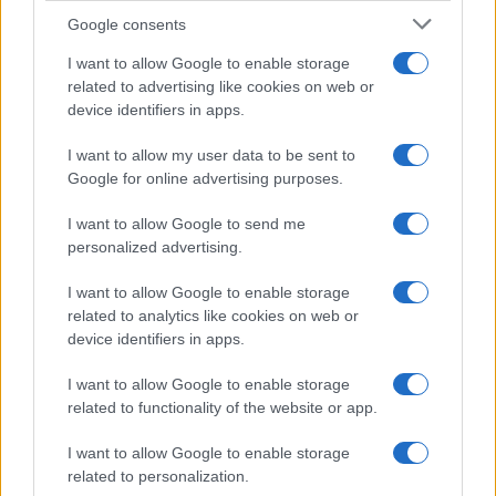
elkaar steunen in deze moeilijke tijd. Navratilova
Google consents
vertelt hoe ze voortdurend afteldevijf chemo’s
I want to allow Google to enable storage
gehad, nog dertig te gaan. Zes chemo’s gehad,
related to advertising like cookies on web or
nog 29 te gaan. Dat móet, zegt ze, want het doel is
device identifiers in apps.
kankervrij te worden,
en wij zijn doelgericht
.
I want to allow my user data to be sent to
Google for online advertising purposes.
I want to allow Google to send me
personalized advertising.
I want to allow Google to enable storage
related to analytics like cookies on web or
device identifiers in apps.
I want to allow Google to enable storage
related to functionality of the website or app.
I want to allow Google to enable storage
related to personalization.