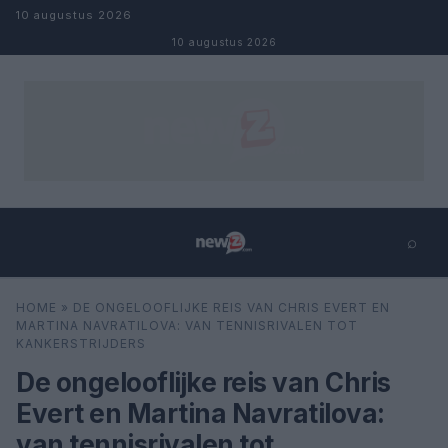
Naar inhoud
10 augustus 2026
10 augustus 2026
⌕
×
⌕
HOME
»
DE ONGELOOFLIJKE REIS VAN CHRIS EVERT EN
Zoeken
MARTINA NAVRATILOVA: VAN TENNISRIVALEN TOT
KANKERSTRIJDERS
De ongelooflijke reis van Chris
Evert en Martina Navratilova:
van tennisrivalen tot