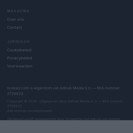
MAGAZINE
Over ons
Contact
JURIDISCH
Cookiebeleid
Privacybeleid
Voorwaarden
nl.newz.com is eigendom van AdHub Media S.r.l. — REA-nummer
2729933
Copyright © 2026 · Uitgegeven door AdHub Media S.r.l. — REA-nummer
2729933
Alle rechten voorbehouden
De inhoud wordt samengesteld door de redactie met behulp van digitale
tools en geproduceerd in samenwerking met onafhankelijke auteurs.