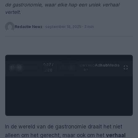
de gastronomie, waar elke hap een uniek verhaal
vertelt.
Redactie Newz
·
september 18, 2025
· 3 min
0:28 /
Ad
hub
Media
POWERED
1
/
4
1:20
BY
In de wereld van de gastronomie draait het niet
alleen om het gerecht, maar ook om het
verhaal