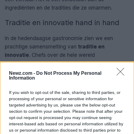
ingrediënten en de tradities die ze omarmen.
Traditie en innovatie hand in hand
In de hedendaagse gastronomie zien we een
prachtige samensmelting van
traditie en
innovatie
. Chefs over de hele wereld
experimenteren met nieuwe technieken en
ingrediënten, maar altijd met respect voor de
Newz.com -
Do Not Process My Personal
Information
tradities die hen hebben gevormd. De opkomst van
duurzame gastronomie benadrukt de noodzaak om
If you wish to opt-out of the sale, sharing to third parties, or
terug te keren naar de basis: eerlijke ingrediënten,
processing of your personal or sensitive information for
een sterke connectie met lokale producenten en
targeted advertising by us, please use the below opt-out
section to confirm your selection. Please note that after your
focus op de
filiera corta
, oftewel de korte keten.
opt-out request is processed you may continue seeing
Dit zorgt ervoor dat de smaken puur zijn en de
interest-based ads based on personal information utilized by
verhalen authentiek.
us or personal information disclosed to third parties prior to