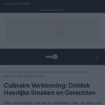
Naar inhoud
8 augustus 2026
8 augustus 2026
⌕
×
⌕
HOME
»
CULINAIRE VERKENNING: ONTDEK HEERLIJKE
Zoeken
SMAKEN EN GERECHTEN
Culinaire Verkenning: Ontdek
Heerlijke Smaken en Gerechten
Een sensorische reis die je meeneemt naar de kern van