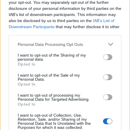
your opt-out. You may separately opt-out of the further
disclosure of your personal information by third parties on the
IAB’s list of downstream participants. This information may
also be disclosed by us to third parties on the
IAB’s List of
Downstream Participants
that may further disclose it to other
third parties.
Please note that this website/app uses one or more Google
Personal Data Processing Opt Outs
services and may gather and store information including but
not limited to your visit or usage behaviour. You may click to
I want to opt-out of the Sharing of my
personal data.
grant or deny consent to Google and its third-party tags to
Opted In
use your data for below specified purposes in below Google
consent section.
I want to opt-out of the Sale of my
Personal Data.
Opted In
I want to opt-out of processing my
Personal Data for Targeted Advertising.
Opted In
Dus, als je de volgende keer een gerecht proeft,
I want to opt-out of Collection, Use,
denk dan aan de reis die het heeft gemaakt van het
Retention, Sale, and/or Sharing of my
Personal Data that Is Unrelated with the
veld naar je bord. Denk aan de smaken, technieken
Purposes for which it was collected.