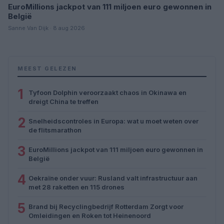
EuroMillions jackpot van 111 miljoen euro gewonnen in
België
Sanne Van Dijk · 8 aug 2026
MEEST GELEZEN
1
Tyfoon Dolphin veroorzaakt chaos in Okinawa en
dreigt China te treffen
2
Snelheidscontroles in Europa: wat u moet weten over
de flitsmarathon
3
EuroMillions jackpot van 111 miljoen euro gewonnen in
België
4
Oekraïne onder vuur: Rusland valt infrastructuur aan
met 28 raketten en 115 drones
5
Brand bij Recyclingbedrijf Rotterdam Zorgt voor
Omleidingen en Roken tot Heinenoord