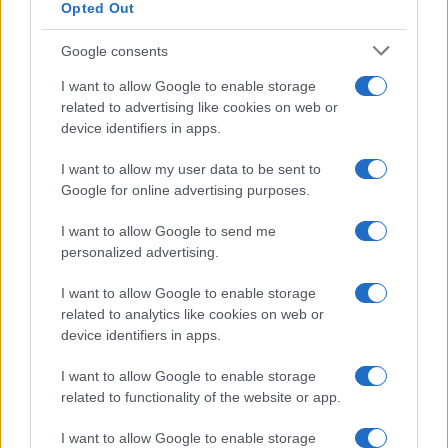
en tradities die samenkomen in elke hap.
Opted Out
De
gastronomie is een avontuur
, en het nodigt je uit
Google consents
om deel uit te maken van het verhaal. Laat je
I want to allow Google to enable storage
zintuigen de weg wijzen en ontdek de wereld
related to advertising like cookies on web or
achter de smaken.
device identifiers in apps.
I want to allow my user data to be sent to
Google for online advertising purposes.
AUTEUR
Redactie Newz
I want to allow Google to send me
personalized advertising.
I want to allow Google to enable storage
related to analytics like cookies on web or
device identifiers in apps.
I want to allow Google to enable storage
related to functionality of the website or app.
I want to allow Google to enable storage