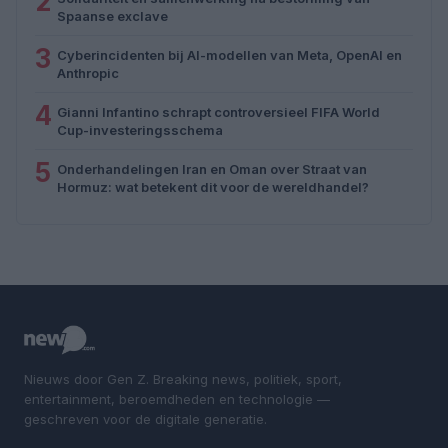
2
Spaanse exclave
3
Cyberincidenten bij AI-modellen van Meta, OpenAI en
Anthropic
4
Gianni Infantino schrapt controversieel FIFA World
Cup-investeringsschema
5
Onderhandelingen Iran en Oman over Straat van
Hormuz: wat betekent dit voor de wereldhandel?
Nieuws door Gen Z. Breaking news, politiek, sport,
entertainment, beroemdheden en technologie —
geschreven voor de digitale generatie.