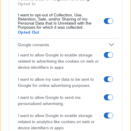
Opted In
Verbeterde Gegevensverzameling
I want to opt-out of Collection, Use,
Ondanks het overweldigende bewijs dat vervuiling
Retention, Sale, and/or Sharing of my
Personal Data that Is Unrelated with the
verbindt met ernstige gezondheidsrisico’s en
Purposes for which it was collected.
Opted Out
milieudegradatie, is er een gebrek aan substantiële
actie op wereldschaal. De onderzoekers pleiten
Google consents
voor een snelle overstap van fossiele brandstoffen
I want to allow Google to enable storage
naar schone energiebronnen, samen met
related to advertising like cookies on web or
verhoogde financiële investeringen van overheden
device identifiers in apps.
om vervuiling te monitoren en te beheren. Ze
I want to allow my user data to be sent to
benadrukken het belang van het prioriteren van
Google for online advertising purposes.
gezondheidsbescherming en vervuilingspreventie
I want to allow Google to send me
op zowel nationaal als internationaal niveau.
personalized advertising.
I want to allow Google to enable storage
related to analytics like cookies on web or
device identifiers in apps.