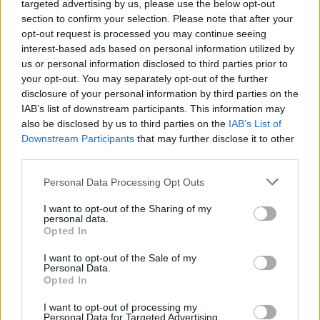
ligt.
targeted advertising by us, please use the below opt-out
section to confirm your selection. Please note that after your
De Brede Gevolgen voor de
opt-out request is processed you may continue seeing
interest-based ads based on personal information utilized by
Volksgezondheid
us or personal information disclosed to third parties prior to
De gevolgen voor de volksgezondheid zijn
your opt-out. You may separately opt-out of the further
disclosure of your personal information by third parties on the
diepgaand, vooral voor kwetsbare
IAB’s list of downstream participants. This information may
bevolkingsgroepen zoals kinderen. Blootstelling
also be disclosed by us to third parties on the
IAB’s List of
aan luchtvervuiling is gekoppeld aan verhoogde
Downstream Participants
that may further disclose it to other
third parties.
sterftecijfers door ziekten zoals COVID-19 en griep.
Daarnaast is blootstelling aan lood gecorreleerd
Please note that this website/app uses one or more Google
Personal Data Processing Opt Outs
services and may gather and store information including but
met lagere IQ’s, hogere uitvalpercentages en
not limited to your visit or usage behaviour. You may click to
I want to opt-out of the Sharing of my
verminderde economische productiviteit. Het
personal data.
grant or deny consent to Google and its third-party tags to
Opted In
rapport benadrukt dat vervuiling niet slechts een
use your data for below specified purposes in below Google
consent section.
lokale crisis is, maar een wereldwijde uitdaging die
I want to opt-out of the Sale of my
Personal Data.
gecoördineerde actie vereist.
Opted In
I want to opt-out of processing my
Dringende Oproep tot Actie en
Personal Data for Targeted Advertising.