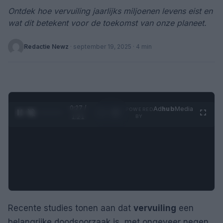
Ontdek hoe vervuiling jaarlijks miljoenen levens eist en
wat dit betekent voor de toekomst van onze planeet.
Redactie Newz
·
september 19, 2025
· 4 min
0:28 /
Ad
hub
Media
POWERED
1
/
4
1:21
BY
Recente studies tonen aan dat
vervuiling
een
belangrijke doodsoorzaak is, met ongeveer negen