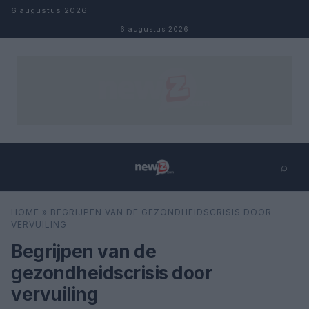
Naar inhoud
6 augustus 2026
6 augustus 2026
⌕
×
⌕
HOME
»
BEGRIJPEN VAN DE GEZONDHEIDSCRISIS DOOR
Zoeken
VERVUILING
Begrijpen van de
gezondheidscrisis door
vervuiling