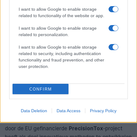
I want to allow Google to enable storage
related to functionality of the website or app.
I want to allow Google to enable storage
related to personalization.
I want to allow Google to enable storage
related to security, including authentication
functionality and fraud prevention, and other
user protection.
Aangezien de wereldwijde productie van
CONFIRM
chemicaliën naar verwachting tegen 2030 zal
verdubbelen, is het duidelijk dat betere
gegevensverzameling en risicobeoordeling
Data Deletion
Data Access
Privacy Policy
essentieel zijn, vooral in ontwikkelingslanden. Het
door de EU gefinancierde
PrecisionTox
-project