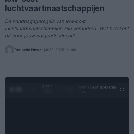
luchtvaartmaatschappijen
De handbagageregels van low-cost
luchtvaartmaatschappijen zijn veranderd. Wat betekent
dit voor jouw volgende vlucht?
Redactie Newz
·
juli 13, 2025
· 2 min
0:28 /
Ad
hub
Media
POWERED
1
/
4
1:23
BY