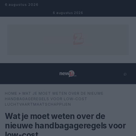
Naar inhoud
6 augustus 2026
6 augustus 2026
⌕
×
⌕
HOME
»
WAT JE MOET WETEN OVER DE NIEUWE
Zoeken
HANDBAGAGEREGELS VOOR LOW-COST
LUCHTVAARTMAATSCHAPPIJEN
Wat je moet weten over de
nieuwe handbagageregels voor
low-cost