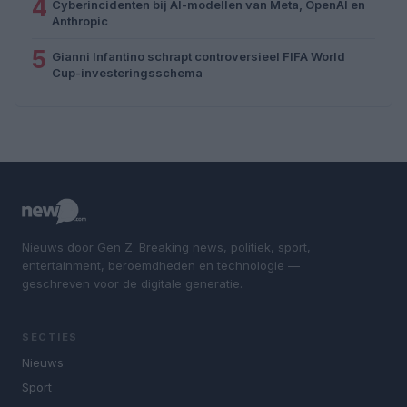
4
Cyberincidenten bij AI-modellen van Meta, OpenAI en
Anthropic
5
Gianni Infantino schrapt controversieel FIFA World
Cup-investeringsschema
Nieuws door Gen Z. Breaking news, politiek, sport,
entertainment, beroemdheden en technologie —
geschreven voor de digitale generatie.
SECTIES
Nieuws
Sport