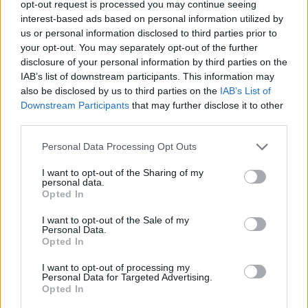
opt-out request is processed you may continue seeing
interest-based ads based on personal information utilized by
us or personal information disclosed to third parties prior to
your opt-out. You may separately opt-out of the further
disclosure of your personal information by third parties on the
IAB’s list of downstream participants. This information may
also be disclosed by us to third parties on the
IAB’s List of
Downstream Participants
that may further disclose it to other
third parties.
Please note that this website/app uses one or more Google
Personal Data Processing Opt Outs
services and may gather and store information including but
not limited to your visit or usage behaviour. You may click to
I want to opt-out of the Sharing of my
personal data.
grant or deny consent to Google and its third-party tags to
Opted In
use your data for below specified purposes in below Google
consent section.
I want to opt-out of the Sale of my
Conclusie
Personal Data.
Opted In
De luchtvaartsector blijft zich ontwikkelen en de
I want to opt-out of processing my
Personal Data for Targeted Advertising.
nieuwe handbagageregels zijn slechts een van de
Opted In
vele veranderingen die reizigers in de toekomst