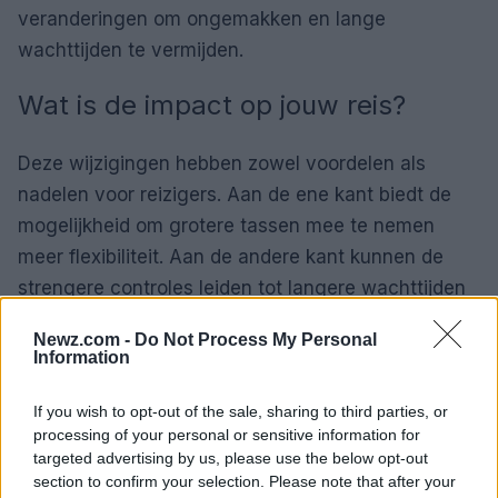
veranderingen om ongemakken en lange
wachttijden te vermijden.
Wat is de impact op jouw reis?
Deze wijzigingen hebben zowel voordelen als
nadelen voor reizigers. Aan de ene kant biedt de
mogelijkheid om grotere tassen mee te nemen
meer flexibiliteit. Aan de andere kant kunnen de
strengere controles leiden tot langere wachttijden
op luchthavens. Het is dus cruciaal om je goed
Newz.com -
Do Not Process My Personal
voor te bereiden en de nieuwe regels te kennen
Information
voordat je op reis gaat. Zo kun je zonder problemen
genieten van je vlucht.
Wie wil er nu niet zonder
If you wish to opt-out of the sale, sharing to third parties, or
processing of your personal or sensitive information for
stress op zijn bestemming aankomen?
targeted advertising by us, please use the below opt-out
section to confirm your selection. Please note that after your