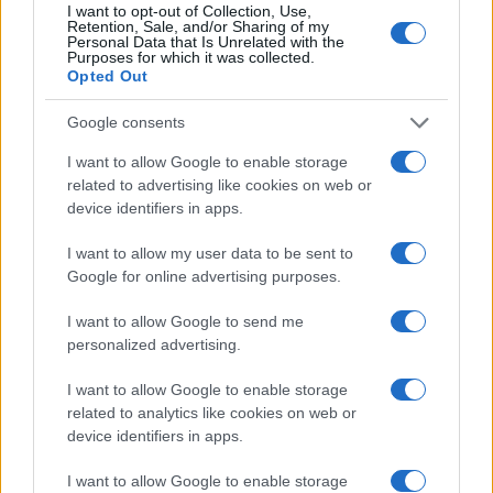
I want to opt-out of Collection, Use,
kunnen verwachten. Door je bewust te zijn van
Retention, Sale, and/or Sharing of my
Personal Data that Is Unrelated with the
deze ontwikkelingen en je hierop voor te bereiden,
Purposes for which it was collected.
zorg je ervoor dat je reis soepel verloopt. Vergeet
Opted Out
niet om de officiële websites van
Google consents
luchtvaartmaatschappijen te raadplegen voor de
I want to allow Google to enable storage
meest actuele informatie. Zo ben je altijd goed
related to advertising like cookies on web or
voorbereid en kun je met een gerust hart op pad!
device identifiers in apps.
I want to allow my user data to be sent to
Google for online advertising purposes.
AUTEUR
Redactie Newz
I want to allow Google to send me
personalized advertising.
I want to allow Google to enable storage
related to analytics like cookies on web or
device identifiers in apps.
I want to allow Google to enable storage