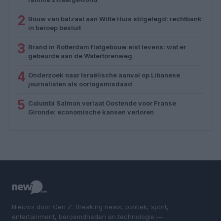
2
Bouw van balzaal aan Witte Huis stilgelegd: rechtbank
in beroep besluit
3
Brand in Rotterdam flatgebouw eist levens: wat er
gebeurde aan de Watertorenweg
4
Onderzoek naar Israëlische aanval op Libanese
journalisten als oorlogsmisdaad
5
Columbi Salmon verlaat Oostende voor Franse
Gironde: economische kansen verloren
Nieuws door Gen Z. Breaking news, politiek, sport,
entertainment, beroemdheden en technologie —