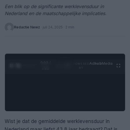
Een blik op de significante werklevensduur in
Nederland en de maatschappelijke implicaties.
Redactie Newz
·
juli 24, 2025
· 2 min
0:04 /
Ad
hub
Media
POWERED
1
/
4
1:21
BY
Wist je dat de gemiddelde werklevensduur in
Nederland maar liefst 43,8 jaar bedraagt? Dat is