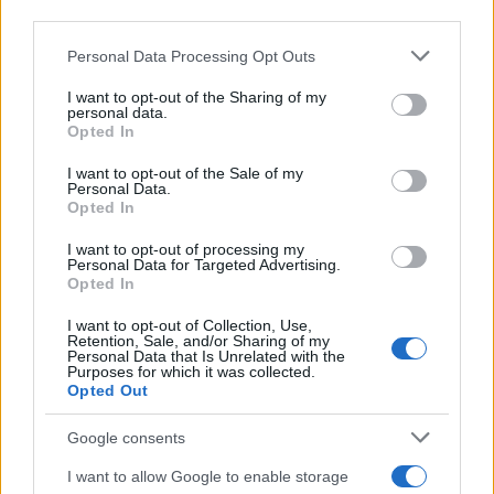
third parties.
Conclusies en toekomstvisie
Please note that this website/app uses one or more Google
Personal Data Processing Opt Outs
services and may gather and store information including but
Het is duidelijk dat de hoge werklevensduur in
not limited to your visit or usage behaviour. You may click to
I want to opt-out of the Sharing of my
personal data.
grant or deny consent to Google and its third-party tags to
Nederland een complex fenomeen is dat vraagt om
Opted In
use your data for below specified purposes in below Google
een zorgvuldige analyse. Terwijl we de toekomst
consent section.
I want to opt-out of the Sale of my
tegemoet gaan, is het cruciaal dat we blijven
Personal Data.
Opted In
nadenken over hoe we een gezonde werkcultuur
kunnen bevorderen. Een cultuur die het welzijn van
I want to opt-out of processing my
Personal Data for Targeted Advertising.
alle werknemers in ons land ondersteunt. Samen
Opted In
moeten we streven naar een gebalanceerde
I want to opt-out of Collection, Use,
aanpak, waarin zowel werk als leven gewaardeerd
Retention, Sale, and/or Sharing of my
Personal Data that Is Unrelated with the
worden. Wat vind jij? Hoe kunnen we deze balans
Purposes for which it was collected.
Opted Out
het beste bereiken?
Google consents
I want to allow Google to enable storage