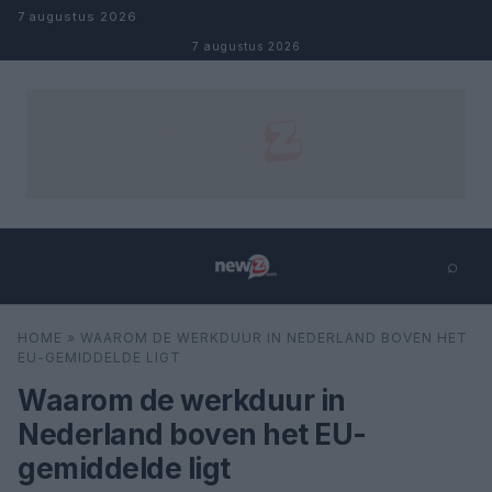
Naar inhoud
7 augustus 2026
7 augustus 2026
⌕
×
⌕
HOME
»
WAAROM DE WERKDUUR IN NEDERLAND BOVEN HET
Zoeken
EU-GEMIDDELDE LIGT
Waarom de werkduur in
Nederland boven het EU-
gemiddelde ligt