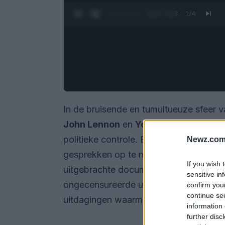
0:24 / 1:23
1
/
4
In de bruisende en tumultueuze sfeer v
John Lennon
en
Yoko Ono
zich in een 
politieke controle. Bezorgd over moge
Newz.com
gesprekken op te nemen, uit vrees dat
If you wish 
uitgebrachte documentaire
One to One
sensitive in
ongecensureerde uitwisselingen en bied
confirm you
continue se
uitdagingen waarmee ze werden gecon
information 
further disc