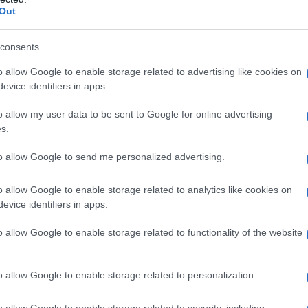
sche beginjaren van hun relatie tot leven
Out
d vestigden, bloeide hun artistieke
consents
un bezorgdheid over privacy. De opnames
over kunst en muziek, maar ook hun angsten over
o allow Google to enable storage related to advertising like cookies on
evice identifiers in apps.
o allow my user data to be sent to Google for online advertising
s.
to allow Google to send me personalized advertising.
gde Staten
zich in een aanzienlijke sociale en
de levensstijl van Lennon en Ono de aandacht.
o allow Google to enable storage related to analytics like cookies on
hun pleidooi voor vrede stuitten op de
evice identifiers in apps.
gesprekken werden afgeluisterd was niet
o allow Google to enable storage related to functionality of the website
elijk toezicht hield op Lennon vanwege zijn
voelbaar in de opnames, waar zelfs alledaagse
o allow Google to enable storage related to personalization.
om afgeluisterd te worden.
o allow Google to enable storage related to security, including