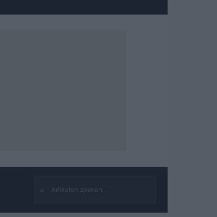
⌕
Zoeken