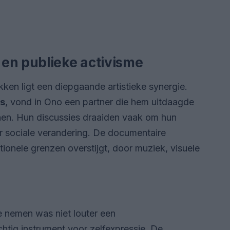
en publieke activisme
ken ligt een diepgaande artistieke synergie.
es
, vond in Ono een partner die hem uitdaagde
en. Hun discussies draaiden vaak om hun
or sociale verandering. De documentaire
onele grenzen overstijgt, door muziek, visuele
 nemen was niet louter een
htig instrument voor zelfexpressie. De