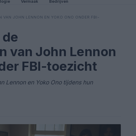
logie
Vermaak
Bedrijven
N VAN JOHN LENNON EN YOKO ONO ONDER FBI-
 de
n van John Lennon
er FBI-toezicht
n Lennon en Yoko Ono tijdens hun