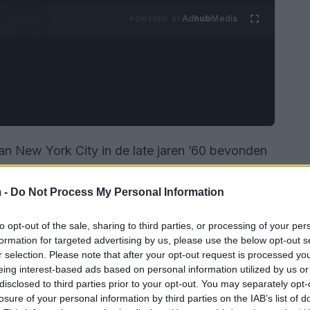
Ad
hub
Media
POWERED BY
an New York City in de late jaren ’60 bevonden
wereld vol artistieke creativiteit en intense
lijke overheidsbewaking, besloten ze hun
 -
Do Not Process My Personal Information
 ze werden afgeluisterd door de
FBI
. De recent
to opt-out of the sale, sharing to third parties, or processing of your per
: John & Yoko
werpt een blik op deze
formation for targeted advertising by us, please use the below opt-out s
t een zeldzame inkijk in hun privéleven en de
r selection. Please note that after your opt-out request is processed y
eing interest-based ads based on personal information utilized by us or
fronteerd.
disclosed to third parties prior to your opt-out. You may separately opt-
losure of your personal information by third parties on the IAB’s list of