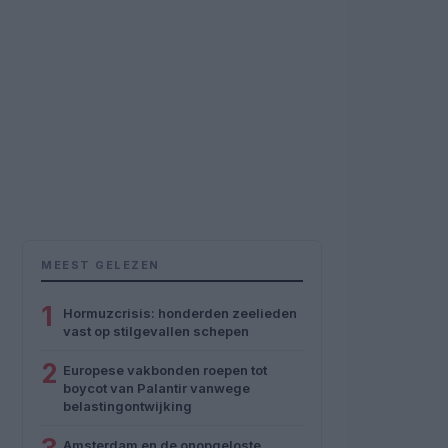
MEEST GELEZEN
1
Hormuzcrisis: honderden zeelieden
vast op stilgevallen schepen
2
Europese vakbonden roepen tot
boycot van Palantir vanwege
belastingontwijking
Amsterdam en de onopgeloste