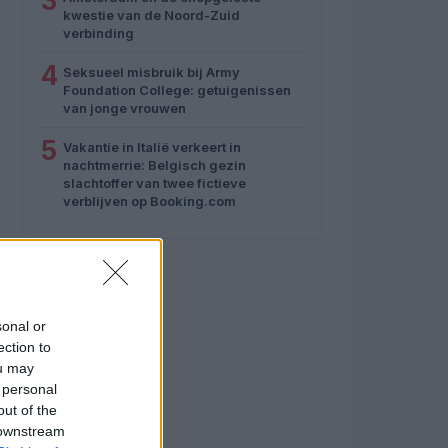
3
kwestie van de Noord-Zuid
verbinding
4
Seksueel misbruik bij Army
Foundation College: getuigenissen
van jonge vrouwen
5
Vakantie in Italië verkeert in
nachtmerrie: Belgisch gezin
slachtoffer van twee fictieve
verblijven op Booking.com
sonal or
ection to
ou may
 personal
out of the
 downstream