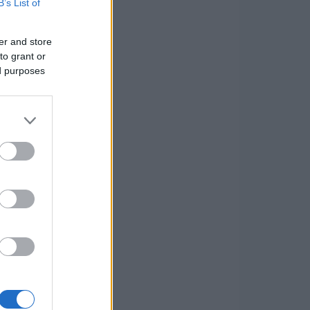
B’s List of
er and store
to grant or
ed purposes