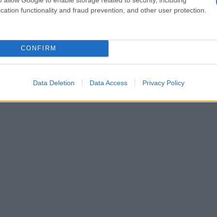
erden, creëerden Lennon en Ono een intiem
cation functionality and fraud prevention, and other user protection.
eke persona’s met elkaar verweefde. De opnames
 transparantie in een wereld waar privacy steeds
CONFIRM
s vast, van alledaagse activiteiten tot
nleving en hun eigen identiteiten.
Data Deletion
Data Access
Privacy Policy