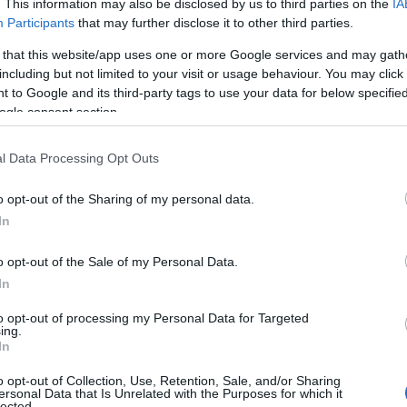
. This information may also be disclosed by us to third parties on the
IA
Participants
that may further disclose it to other third parties.
 that this website/app uses one or more Google services and may gath
including but not limited to your visit or usage behaviour. You may click 
 to Google and its third-party tags to use your data for below specifi
ogle consent section.
l Data Processing Opt Outs
o opt-out of the Sharing of my personal data.
In
o opt-out of the Sale of my Personal Data.
In
to opt-out of processing my Personal Data for Targeted
ing.
reld
In
o opt-out of Collection, Use, Retention, Sale, and/or Sharing
ertoond beeldmateriaal en ongepubliceerde
ersonal Data that Is Unrelated with the Purposes for which it
lected.