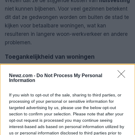
vrezen dat ze de stijgende kosten van
huisvesting
niet kunnen bijbenen. Voor veel gezinnen betekent
dit dat ze gedwongen worden om buiten de stad te
kijken voor betaalbare woningen, wat kan
resulteren in langere woon-werkverkeer en andere
problemen.
Toegankelijkheid van woningen
De toegankelijkheid van woningen wordt steeds
Newz.com -
Do Not Process My Personal
problematischer, vooral voor
starters
op de
Information
woningmarkt. Jongeren die net hun eerste baan
hebben of net zijn afgestudeerd, vinden het steeds
If you wish to opt-out of the sale, sharing to third parties, or
moeilijker om een betaalbare woning te vinden. Dit
processing of your personal or sensitive information for
targeted advertising by us, please use the below opt-out
kan op lange termijn leiden tot een
vergrijzing
van
section to confirm your selection. Please note that after your
de bevolking in stedelijke gebieden, waar jongere
opt-out request is processed you may continue seeing
generaties worden uitgesloten.
interest-based ads based on personal information utilized by
us or personal information disclosed to third parties prior to