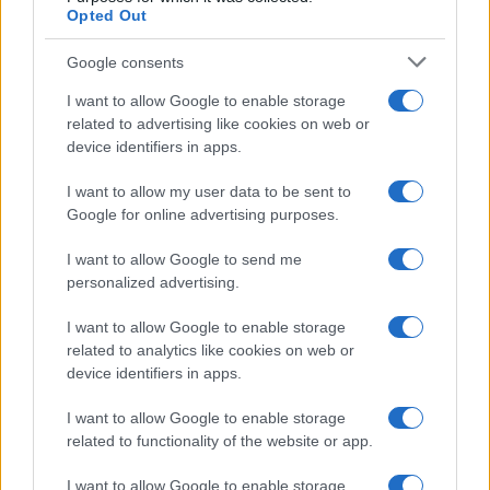
Opted Out
Google consents
I want to allow Google to enable storage
related to advertising like cookies on web or
device identifiers in apps.
I want to allow my user data to be sent to
Google for online advertising purposes.
Er zijn echter ook tekenen van hoop. De overheid
heeft plannen aangekondigd om meer betaalbare
I want to allow Google to send me
woningen te bouwen en de infrastructuur te
personalized advertising.
verbeteren. Dit zou de toegankelijkheid van
I want to allow Google to enable storage
woningen kunnen vergroten en de druk op de
related to analytics like cookies on web or
vastgoedmarkt kunnen verlichten.
device identifiers in apps.
I want to allow Google to enable storage
De recente stijging van de vastgoedprijzen in
related to functionality of the website or app.
Vallonia is een complex fenomeen dat zowel
kansen als uitdagingen met zich meebrengt. Terwijl
I want to allow Google to enable storage