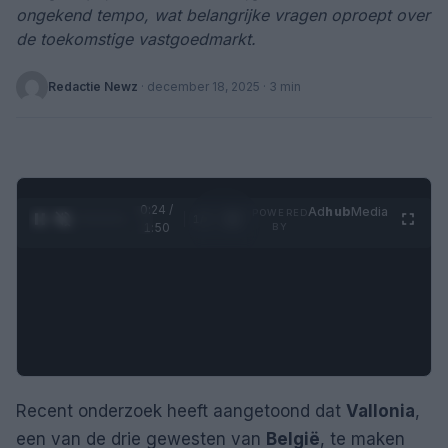
ongekend tempo, wat belangrijke vragen oproept over
de toekomstige vastgoedmarkt.
Redactie Newz
·
december 18, 2025
· 3 min
0:25 /
Ad
hub
Media
POWERED
1
/
4
1:50
BY
Recent onderzoek heeft aangetoond dat
Vallonia
,
een van de drie gewesten van
België
, te maken