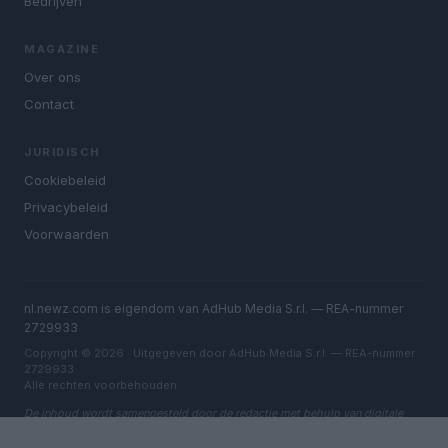
Bedrijven
MAGAZINE
Over ons
Contact
JURIDISCH
Cookiebeleid
Privacybeleid
Voorwaarden
nl.newz.com is eigendom van AdHub Media S.r.l. — REA-nummer
2729933
Copyright © 2026 · Uitgegeven door AdHub Media S.r.l. — REA-nummer
2729933
Alle rechten voorbehouden
De inhoud wordt samengesteld door de redactie met behulp van digitale
tools en geproduceerd in samenwerking met onafhankelijke auteurs.