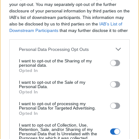
your opt-out. You may separately opt-out of the further
Toekomstige vooruitzichten
disclosure of your personal information by third parties on the
IAB’s list of downstream participants. This information may
Met de huidige trends in gedachten, is het
also be disclosed by us to third parties on the
IAB’s List of
belangrijk om te overwegen wat de toekomst voor
Downstream Participants
that may further disclose it to other
third parties.
Vallonia in petto heeft. Analisten voorspellen dat,
tenzij er een verandering in het aanbod van
Please note that this website/app uses one or more Google
Personal Data Processing Opt Outs
services and may gather and store information including but
woningen plaatsvindt, de prijzen waarschijnlijk
not limited to your visit or usage behaviour. You may click to
I want to opt-out of the Sharing of my
blijven stijgen. Dit kan leiden tot een nog grotere
personal data.
grant or deny consent to Google and its third-party tags to
Opted In
kloof tussen verschillende sociaaleconomische
use your data for below specified purposes in below Google
consent section.
groepen in de regio.
I want to opt-out of the Sale of my
Personal Data.
Opted In
I want to opt-out of processing my
Personal Data for Targeted Advertising.
Opted In
I want to opt-out of Collection, Use,
Retention, Sale, and/or Sharing of my
Personal Data that Is Unrelated with the
Purposes for which it was collected.