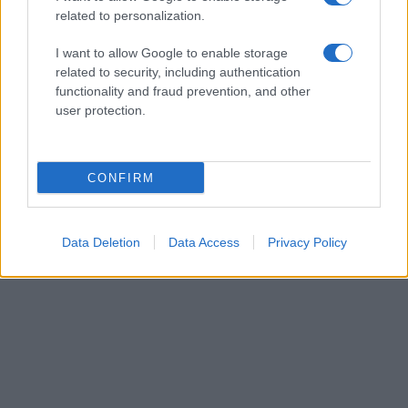
related to personalization.
investeringen en vraag de prijzen omhoog duwen,
moeten beleidsmakers ook rekening houden met
I want to allow Google to enable storage
de zorgen van de lokale bevolking om ervoor te
related to security, including authentication
functionality and fraud prevention, and other
zorgen dat de regio een leefbare en inclusieve
user protection.
gemeenschap blijft voor iedereen.
CONFIRM
AUTEUR
Redactie Newz
Data Deletion
Data Access
Privacy Policy