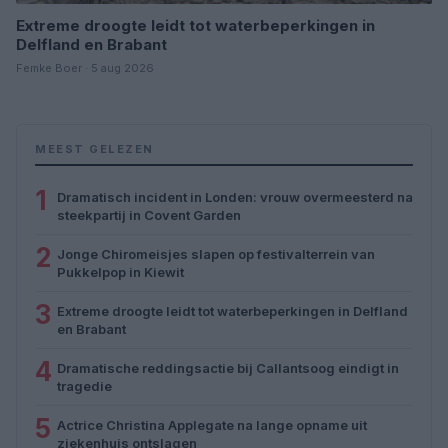
Extreme droogte leidt tot waterbeperkingen in
Delfland en Brabant
Femke Boer · 5 aug 2026
MEEST GELEZEN
1
Dramatisch incident in Londen: vrouw overmeesterd na
steekpartij in Covent Garden
2
Jonge Chiromeisjes slapen op festivalterrein van
Pukkelpop in Kiewit
3
Extreme droogte leidt tot waterbeperkingen in Delfland
en Brabant
4
Dramatische reddingsactie bij Callantsoog eindigt in
tragedie
5
Actrice Christina Applegate na lange opname uit
ziekenhuis ontslagen