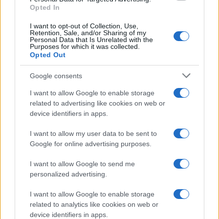
gaat om financiële of bestuurlijke portefeuilles.
Opted In
Partijen en formateurs voelen doorgaans weinig
I want to opt-out of Collection, Use,
ruimte voor tegenstrijdige of onduidelijke informatie
Retention, Sale, and/or Sharing of my
Personal Data that Is Unrelated with the
gedurende de afronding van een
Purposes for which it was collected.
kabinetssamenstelling.
Opted Out
Google consents
Wat dit betekent voor de formatie en
vervolgstappen
I want to allow Google to enable storage
related to advertising like cookies on web or
Praktisch gezien betekent Van Berkel’s terugtreden
device identifiers in apps.
dat D66 en de formateur nieuwe kandidaten
I want to allow my user data to be sent to
moeten zoeken voor de rol van
staatssecretaris
Google for online advertising purposes.
Financiën
. De partij staat voor de vraag hoe zij
I want to allow Google to send me
selectieprocedures en cv-controle strikter wil
personalized advertising.
inrichten om herhaling te voorkomen. Daarnaast zal
I want to allow Google to enable storage
de kwestie intern worden besproken: hoe
related to analytics like cookies on web or
transparant moeten kandidaten zijn, welke vormen
device identifiers in apps.