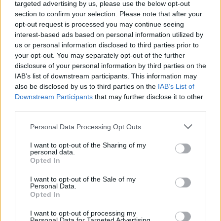
dat het nooit haar bedoeling was een onjuiste
targeted advertising by us, please use the below opt-out
voorstelling van zaken te geven en dat zij spijt
section to confirm your selection. Please note that after your
opt-out request is processed you may continue seeing
heeft over de ontstane beeldvorming. D66 gaf aan
interest-based ads based on personal information utilized by
dat ze Van Berkel als een kundig bestuurder ziet,
us or personal information disclosed to third parties prior to
maar erkende dat bepaalde vermeldingen op haar
your opt-out. You may separately opt-out of the further
disclosure of your personal information by third parties on the
cv achteraf duidelijker hadden kunnen worden
IAB’s list of downstream participants. This information may
geformuleerd.
also be disclosed by us to third parties on the
IAB’s List of
Downstream Participants
that may further disclose it to other
Vergelijkingen met eerdere affaires
third parties.
De discussie over onjuiste of onduidelijke cv-
Please note that this website/app uses one or more Google
Personal Data Processing Opt Outs
services and may gather and store information including but
gegevens roept herinneringen op aan eerdere
not limited to your visit or usage behaviour. You may click to
I want to opt-out of the Sharing of my
politieke affaires waarin onjuiste titelvoeringen
personal data.
grant or deny consent to Google and its third-party tags to
Opted In
leidden tot snelle aftredingen. In deze zaak werd
use your data for below specified purposes in below Google
consent section.
I want to opt-out of the Sale of my
door commentatoren gewezen op de gevoeligheid
Personal Data.
rond geloofwaardigheid en transparantie bij
Opted In
kandidaatstellingsprocedures, zeker wanneer het
I want to opt-out of processing my
Personal Data for Targeted Advertising.