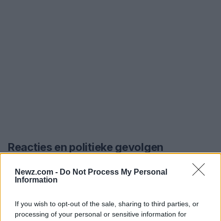
Reacties en politieke gevolgen
Van Berkel schreef aan de formateur en de partij
Newz.com -
Do Not Process My Personal
dat het haar zwaar viel om zich terug te trekken en
Information
dat ze zich juist had willen inzetten voor een
If you wish to opt-out of the sale, sharing to third parties, or
regering die meer voor mensen werkt. Ze gaf aan
processing of your personal or sensitive information for