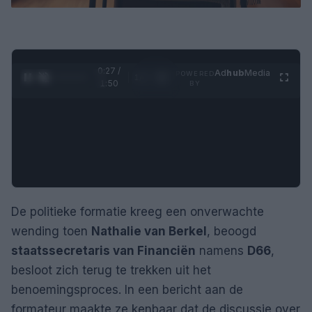
0:28 /
Ad
hub
Media
POWERED
1
/
4
1:50
BY
De politieke formatie kreeg een onverwachte
wending toen
Nathalie van Berkel
, beoogd
staatssecretaris van Financiën
namens
D66
,
besloot zich terug te trekken uit het
benoemingsproces. In een bericht aan de
formateur maakte ze kenbaar dat de discussie over