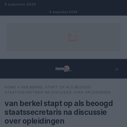
Naar inhoud
6 augustus 2026
6 augustus 2026
⌕
×
⌕
HOME
»
VAN BERKEL STAPT OP ALS BEOOGD
Zoeken
STAATSSECRETARIS NA DISCUSSIE OVER OPLEIDINGEN
van berkel stapt op als beoogd
staatssecretaris na discussie
over opleidingen