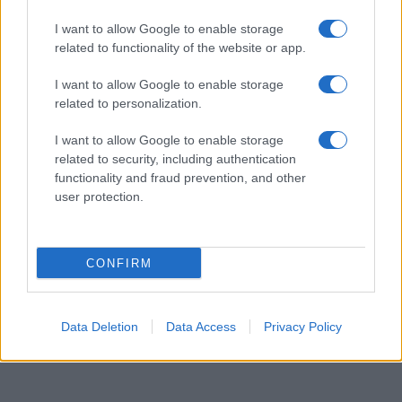
van verificatie zijn nodig en welke
I want to allow Google to enable storage
verantwoordelijkheid heeft een kandidaat na het
related to functionality of the website or app.
aanleveren van persinformatie die niet helemaal
klopt?
I want to allow Google to enable storage
related to personalization.
I want to allow Google to enable storage
related to security, including authentication
functionality and fraud prevention, and other
user protection.
CONFIRM
Data Deletion
Data Access
Privacy Policy