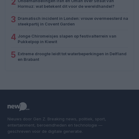
2
Onderhandelingen Iran en Oman over Straat van
Hormuz: wat betekent dit voor de wereldhandel?
3
Dramatisch incident in Londen: vrouw overmeesterd na
steekpartij in Covent Garden
4
Jonge Chiromeisjes slapen op festivalterrein van
Pukkelpop in Kiewit
5
Extreme droogte leidt tot waterbeperkingen in Delfland
en Brabant
Nieuws door Gen Z. Breaking news, politiek, sport,
entertainment, beroemdheden en technologie —
geschreven voor de digitale generatie.