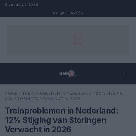
Naar inhoud
6 augustus 2026
6 augustus 2026
⌕
×
⌕
HOME
»
TREINPROBLEMEN IN NEDERLAND: 12% STIJGING
Zoeken
VAN STORINGEN VERWACHT IN 2026
Treinproblemen in Nederland:
12% Stijging van Storingen
Verwacht in 2026