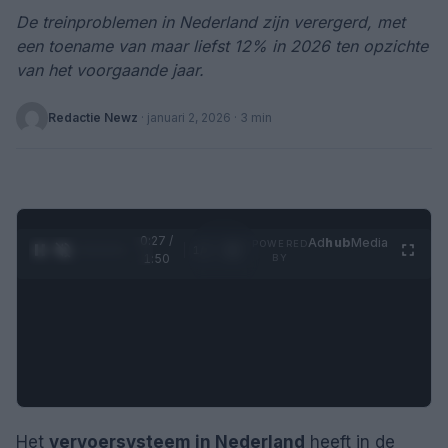
De treinproblemen in Nederland zijn verergerd, met
een toename van maar liefst 12% in 2026 ten opzichte
van het voorgaande jaar.
Redactie Newz
·
januari 2, 2026
· 3 min
0:28 /
Ad
hub
Media
POWERED
1
/
4
1:50
BY
Het
vervoersysteem in Nederland
heeft in de