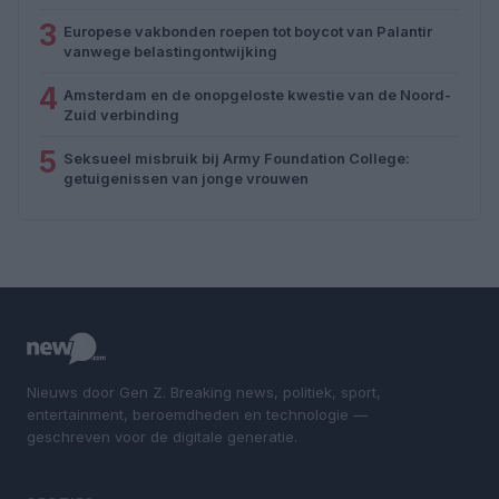
3
Europese vakbonden roepen tot boycot van Palantir
vanwege belastingontwijking
4
Amsterdam en de onopgeloste kwestie van de Noord-
Zuid verbinding
5
Seksueel misbruik bij Army Foundation College:
getuigenissen van jonge vrouwen
Nieuws door Gen Z. Breaking news, politiek, sport,
entertainment, beroemdheden en technologie —
geschreven voor de digitale generatie.