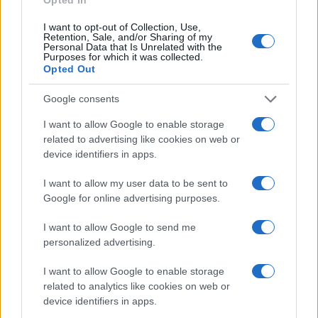
initiatief waarbij bewoners van een
verzorgingshuis
I want to opt-out of Collection, Use,
in Amersfoort samen met migranten van een
Retention, Sale, and/or Sharing of my
Personal Data that Is Unrelated with the
asielzoekerscentrum wandelingen maken. Dit soort
Purposes for which it was collected.
Opted Out
projecten bevordert de integratie en creëert een
gevoel van gemeenschap.
Google consents
I want to allow Google to enable storage
De rol van de Peter R. de Vries
related to advertising like cookies on web or
Foundation
device identifiers in apps.
Een andere belangrijke ontwikkeling is de
I want to allow my user data to be sent to
Google for online advertising purposes.
oprichting van de Peter R. de Vries Foundation, die
zich richt op het oplossen van onopgeloste
I want to allow Google to send me
moordzaken en vermissingen. Na de dood van de
personalized advertising.
bekende misdaadverslaggever heeft deze stichting
I want to allow Google to enable storage
zich ingezet om families van slachtoffers bij te
related to analytics like cookies on web or
staan en hen hoop te bieden. De stichting heeft al
device identifiers in apps.