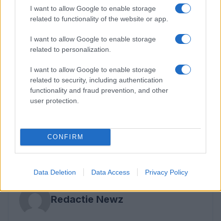
beloningen aangeboden voor informatie in meer
I want to allow Google to enable storage
dan
40 cold cases
, met als doel om nieuwe
related to functionality of the website or app.
aanwijzingen te vinden en oude zaken nieuw leven
I want to allow Google to enable storage
in te blazen.
related to personalization.
De stichting werkt samen met voormalige
I want to allow Google to enable storage
rechercheurs en forensische experts om
related to security, including authentication
functionality and fraud prevention, and other
innovatieve benaderingen te ontwikkelen voor
user protection.
deze
cold cases
. Het doel is om de aandacht te
vestigen op deze vaak vergeten zaken en om
gerechtigheid te brengen voor de slachtoffers en
CONFIRM
hun families.
Data Deletion
Data Access
Privacy Policy
AUTEUR
Redactie Newz