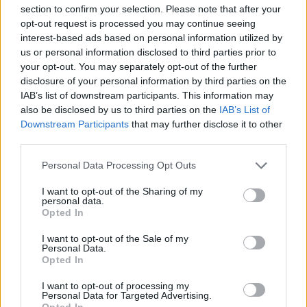
section to confirm your selection. Please note that after your
op de sociale structuur van Nederland, vooral voor
opt-out request is processed you may continue seeing
kwetsbare bevolkingsgroepen.
interest-based ads based on personal information utilized by
us or personal information disclosed to third parties prior to
your opt-out. You may separately opt-out of the further
disclosure of your personal information by third parties on the
IAB’s list of downstream participants. This information may
also be disclosed by us to third parties on the
IAB’s List of
Downstream Participants
that may further disclose it to other
third parties.
Please note that this website/app uses one or more Google
Personal Data Processing Opt Outs
services and may gather and store information including but
not limited to your visit or usage behaviour. You may click to
I want to opt-out of the Sharing of my
personal data.
grant or deny consent to Google and its third-party tags to
Opted In
use your data for below specified purposes in below Google
consent section.
I want to opt-out of the Sale of my
Personal Data.
Opted In
I want to opt-out of processing my
Personal Data for Targeted Advertising.
Ook zijn er positieve verhalen te melden, zoals een
Opted In