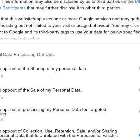
. This information may also be disclosed by us to third parties on the
IA
Participants
that may further disclose it to other third parties.
 that this website/app uses one or more Google services and may gath
including but not limited to your visit or usage behaviour. You may click 
 to Google and its third-party tags to use your data for below specifi
ogle consent section.
l Data Processing Opt Outs
o opt-out of the Sharing of my personal data.
In
o opt-out of the Sale of my Personal Data.
In
to opt-out of processing my Personal Data for Targeted
ing.
noza in Den Haag
In
o opt-out of Collection, Use, Retention, Sale, and/or Sharing
oza en Den Haag vaak wordt vergeten? Deze
ersonal Data that Is Unrelated with the Purposes for which it
lected.