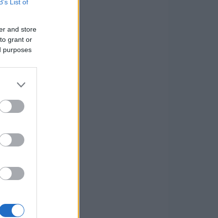
B’s List of
er and store
to grant or
ed purposes