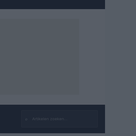
⌕
Zoeken