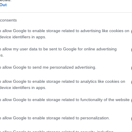
 voltooide zijn meesterwerk
Ethica
en schreef
Out
ij woonde aan de
Paviljoensgracht
in zijn laatste
consents
kocht door de Stichting Domus Spinoza, biedt nu
 is dat genoeg om zijn rijke erfenis onder de
o allow Google to enable storage related to advertising like cookies on
evice identifiers in apps.
t er meer nodig is om zijn gedachtegoed
o allow my user data to be sent to Google for online advertising
s.
museum
to allow Google to send me personalized advertising.
ting, benadrukt de dringende behoefte aan een
o allow Google to enable storage related to analytics like cookies on
Spinoza is gewijd. “Spinoza wordt wereldwijd
evice identifiers in apps.
ukken dat zijn belangrijkste werken hier zijn
o allow Google to enable storage related to functionality of the website
ag op: waarom besteden we niet meer aandacht
igen stad?
o allow Google to enable storage related to personalization.
er
te creëren, gericht op het aantrekken van
o allow Google to enable storage related to security, including