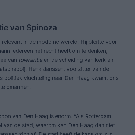
ie van Spinoza
 relevant in de moderne wereld. Hij pleitte voor
aarin iedereen het recht heeft om te denken,
idee van
tolerantie
en de scheiding van kerk en
aatschappij. Henk Janssen, voorzitter van de
als politiek vluchteling naar Den Haag kwam, ons
d te omarmen.
a
 icoon van Den Haag is enorm. “Als Rotterdam
l van de stad, waarom kan Den Haag dan niet
anssen zich af. De stad heeft de kans om zijn