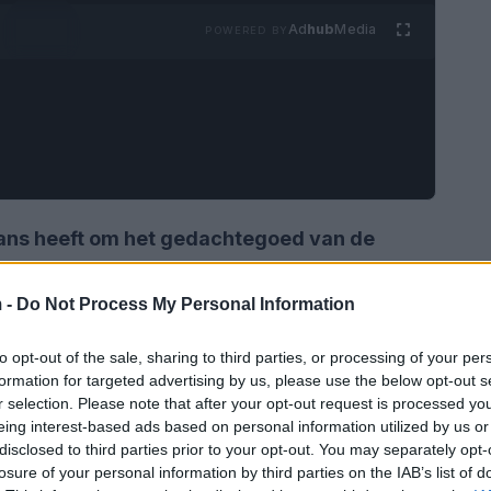
Ad
hub
Media
POWERED BY
ans heeft om het gedachtegoed van de
za<\/strong> nieuw leven in te blazen? Deze
te levensjaren in de stad door en schreef hier
 -
Do Not Process My Personal Information
. De initiatiefnemers van het
to opt-out of the sale, sharing to third parties, or processing of your per
or om Spinoza een meer prominente plek te
formation for targeted advertising by us, please use the below opt-out s
n Den Haag. Waarom? Omdat zijn ideeën nog
r selection. Please note that after your opt-out request is processed y
eing interest-based ads based on personal information utilized by us or
nspireren.
disclosed to third parties prior to your opt-out. You may separately opt-
losure of your personal information by third parties on the IAB’s list of