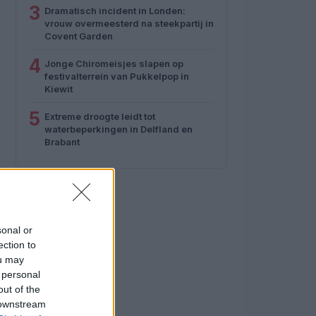
3
Dramatisch incident in Londen:
vrouw overmeesterd na steekpartij in
Covent Garden
4
Jonge Chiromeisjes slapen op
festivalterrein van Pukkelpop in
Kiewit
5
Extreme droogte leidt tot
waterbeperkingen in Delfland en
Brabant
sonal or
ection to
ou may
 personal
out of the
 downstream