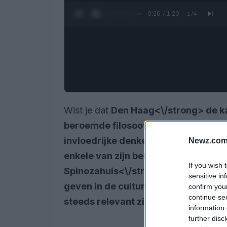
0:27 / 1:20
1
/
4
Wist je dat
Den Haag<\/strong> de k
beroemde filosoof
Benedictus Spino
invloedrijke denker bracht zijn laats
Newz.com
enkele van zijn belangrijkste werken
If you wish 
Spinozahuis<\/strong> pleiten ervo
sensitive in
geven in de culturele identiteit va
confirm you
continue se
steeds relevant zijn en ons kunnen i
information 
further disc