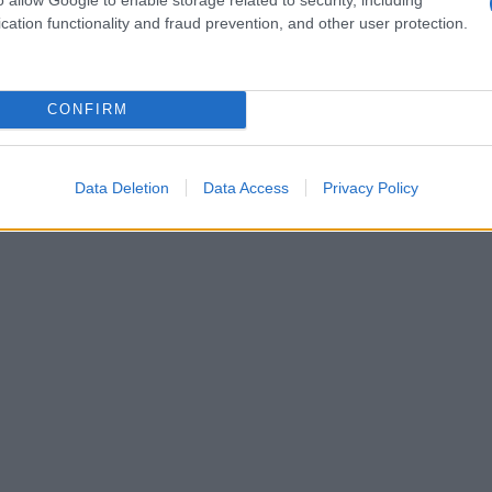
 hele wereld. Een plek waar de erfenis van
cation functionality and fraud prevention, and other user protection.
maar ook actief wordt gepromoot. Maar hoe
n en de geschiedenis van Spinoza opnieuw tot
CONFIRM
Data Deletion
Data Access
Privacy Policy