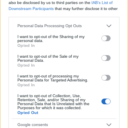
also be disclosed by us to third parties on the
IAB’s List of
voor de laatste updates over treinservices.
Downstream Participants
that may further disclose it to other
third parties.
Ondanks de uitdagingen zijn er ook positieve
Please note that this website/app uses one or more Google
signalen. In sommige regio’s werken de
Personal Data Processing Opt Outs
services and may gather and store information including but
nooddiensten
hard om wegen sneeuwvrij te
not limited to your visit or usage behaviour. You may click to
I want to opt-out of the Sharing of my
personal data.
maken en de openbare veiligheid te waarborgen.
grant or deny consent to Google and its third-party tags to
Opted In
use your data for below specified purposes in below Google
De samenwerking tussen verschillende diensten
consent section.
I want to opt-out of the Sale of my
helpt om de impact van de sneeuwstorm te
Personal Data.
Opted In
verlichten.
I want to opt-out of processing my
Personal Data for Targeted Advertising.
Opted In
I want to opt-out of Collection, Use,
Retention, Sale, and/or Sharing of my
Personal Data that Is Unrelated with the
Purposes for which it was collected.
Opted Out
Google consents