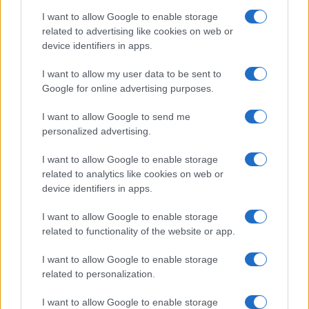
I want to allow Google to enable storage
related to advertising like cookies on web or
device identifiers in apps.
I want to allow my user data to be sent to
Google for online advertising purposes.
Toekomstige verwachtingen
I want to allow Google to send me
personalized advertising.
Met meer sneeuw op komst blijft de situatie
onzeker. Weersvoorspellingen geven aan dat er
I want to allow Google to enable storage
related to analytics like cookies on web or
mogelijk meer
neerslag
zal vallen, wat kan leiden
device identifiers in apps.
tot verdere complicaties in het vervoer.
I want to allow Google to enable storage
Reizigers worden aangespoord om hun plannen te
related to functionality of the website or app.
herzien en waar mogelijk thuis te blijven totdat de
I want to allow Google to enable storage
weersomstandigheden verbeteren. De overheid
related to personalization.
benadrukt het belang van voorzichtigheid en
I want to allow Google to enable storage
veiligheid in deze uitdagende omstandigheden.