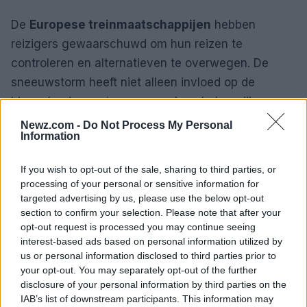
De
Europese treinmaatschappijen
hebben
reizigers gewaarschuwd om hun reizen te
controleren en alternatieven te overwegen. De
sneeuwstorm heeft niet alleen invloed op de
binnenlandse routes, maar ook op belangrijke
verbindingen tussen buurlanden, wat leidt tot een
Newz.com -
Do Not Process My Personal
Information
bredere verstoring van het Europese spoorvervoer.
If you wish to opt-out of the sale, sharing to third parties, or
Reacties van de autoriteiten
processing of your personal or sensitive information for
targeted advertising by us, please use the below opt-out
De autoriteiten in Nederland hebben hun
section to confirm your selection. Please note that after your
inspanningen opgevoerd om de situatie te
opt-out request is processed you may continue seeing
beheersen. Er zijn meldingen van extra personeel
interest-based ads based on personal information utilized by
us or personal information disclosed to third parties prior to
op de stations om reizigers te helpen en actuele
your opt-out. You may separately opt-out of the further
informatie te verstrekken. De NS raadt reizigers
disclosure of your personal information by third parties on the
aan om
de website
en sociale media te volgen
IAB’s list of downstream participants. This information may