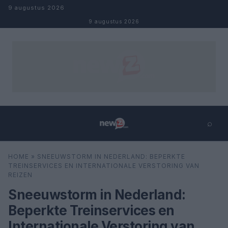
Naar inhoud
9 augustus 2026
9 augustus 2026
⌕
×
⌕
HOME
»
SNEEUWSTORM IN NEDERLAND: BEPERKTE
Zoeken
TREINSERVICES EN INTERNATIONALE VERSTORING VAN
REIZEN
Sneeuwstorm in Nederland:
Beperkte Treinservices en
Internationale Verstoring van