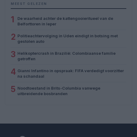
MEEST GELEZEN
1
De waarheid achter de kattengooieritueel van de
Belforttoren in Ieper
2
Politieachtervolging in Uden eindigt in botsing met
gestolen auto
3
Helikoptercrash in Brazilië: Colombiaanse familie
getroffen
4
Gianni Infantino in opspraak: FIFA verdedigt voorzitter
na schandaal
5
Noodtoestand in Brits-Columbia vanwege
uitbreidende bosbranden