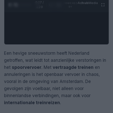
0:28 /
Ad
hub
Media
POWERED
1
/
4
1:20
BY
Een hevige sneeuwstorm heeft Nederland
getroffen, wat leidt tot aanzienlijke verstoringen in
het
spoorvervoer
. Met
vertraagde treinen
en
annuleringen is het openbaar vervoer in chaos,
vooral in de omgeving van Amsterdam. De
gevolgen zijn voelbaar, niet alleen voor
binnenlandse verbindingen, maar ook voor
internationale treinreizen
.