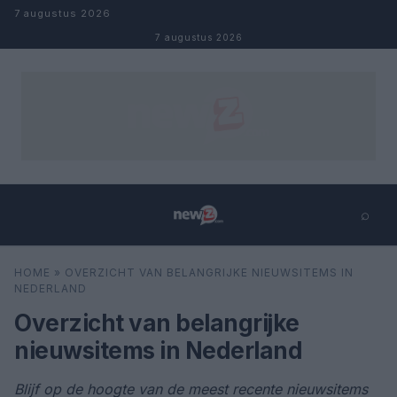
Naar inhoud
7 augustus 2026
7 augustus 2026
⌕
×
⌕
HOME
»
OVERZICHT VAN BELANGRIJKE NIEUWSITEMS IN
Zoeken
NEDERLAND
Overzicht van belangrijke
nieuwsitems in Nederland
Blijf op de hoogte van de meest recente nieuwsitems