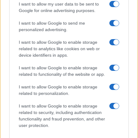
I want to allow my user data to be sent to
vanwege zorgen over de veiligheid van Joodse
Google for online advertising purposes.
studenten. De burgemeester heeft echter
aangegeven het niet eens te zijn met deze zorgen,
I want to allow Google to send me
personalized advertising.
wat een discussie op gang heeft gebracht over
inclusiviteit en veiligheid op onderwijsinstellingen.
I want to allow Google to enable storage
Het is van groot belang dat alle studenten zich
related to analytics like cookies on web or
device identifiers in apps.
veilig en ondersteund voelen in hun
leeromgeving, ongeacht hun achtergrond.
I want to allow Google to enable storage
related to functionality of the website or app.
Internationale evenementen en hun
I want to allow Google to enable storage
gevolgen
related to personalization.
Terwijl Israël zich voorbereidt op het Eurovisie
I want to allow Google to enable storage
Songfestival 2026, dreigen vier landen, waaronder
related to security, including authentication
Nederland, om niet deel te nemen.
Dit laat zien
functionality and fraud prevention, and other
hoe internationale evenementen vaak
user protection.
verweven zijn met politieke en sociale