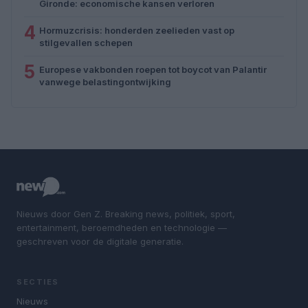
Gironde: economische kansen verloren
4
Hormuzcrisis: honderden zeelieden vast op
stilgevallen schepen
5
Europese vakbonden roepen tot boycot van Palantir
vanwege belastingontwijking
Nieuws door Gen Z. Breaking news, politiek, sport,
entertainment, beroemdheden en technologie —
geschreven voor de digitale generatie.
SECTIES
Nieuws