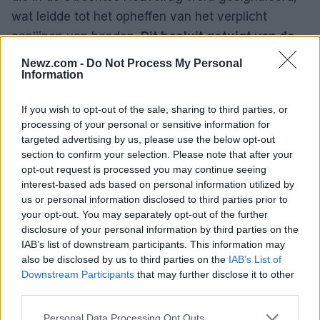
wat leidde tot het opheffen van het verplicht
aanlijnen van honden.
Dit besluit getuigt van de
groeiende aandacht voor biodiversiteit
en de
Newz.com -
Do Not Process My Personal
Information
noodzaak om natuur en stedelijke ontwikkeling in
evenwicht te brengen. De interactie tussen mens
If you wish to opt-out of the sale, sharing to third parties, or
en natuur is cruciaal voor een duurzame toekomst.
processing of your personal or sensitive information for
targeted advertising by us, please use the below opt-out
Creativiteit in de kunst
section to confirm your selection. Please note that after your
opt-out request is processed you may continue seeing
interest-based ads based on personal information utilized by
In Amsterdam-Oosterpark zijn er muizen die vrij
us or personal information disclosed to third parties prior to
rondlopen als onderdeel van een kunstproject.
Dit
your opt-out. You may separately opt-out of the further
roept vragen op over de rol van kunst in het
disclosure of your personal information by third parties on the
IAB’s list of downstream participants. This information may
dagelijks leven
en hoe creativiteit kan worden
also be disclosed by us to third parties on the
IAB’s List of
gebruikt om maatschappelijke thema’s aan de kaak
Downstream Participants
that may further disclose it to other
te stellen. Kunst kan een krachtige manier zijn om
third parties.
bewustzijn te creëren en gesprekken op gang te
Please note that this website/app uses one or more Google
Personal Data Processing Opt Outs