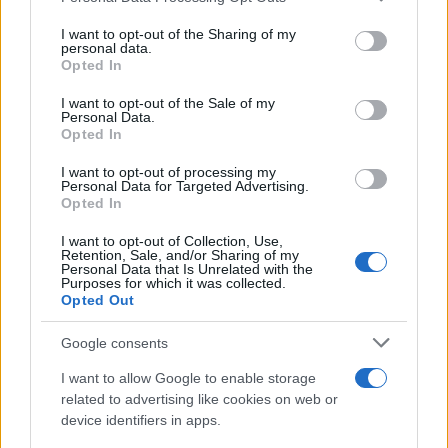
brengen over belangrijke kwesties.
services and may gather and store information including but
not limited to your visit or usage behaviour. You may click to
I want to opt-out of the Sharing of my
personal data.
grant or deny consent to Google and its third-party tags to
Opted In
use your data for below specified purposes in below Google
consent section.
I want to opt-out of the Sale of my
Personal Data.
Opted In
I want to opt-out of processing my
Personal Data for Targeted Advertising.
Opted In
I want to opt-out of Collection, Use,
Retention, Sale, and/or Sharing of my
Personal Data that Is Unrelated with the
Purposes for which it was collected.
Opted Out
Google consents
I want to allow Google to enable storage
Onderwijs en veiligheid
related to advertising like cookies on web or
device identifiers in apps.
De Universiteit van Amsterdam staat onder druk