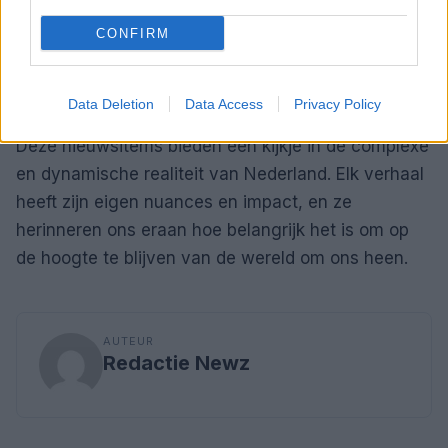
spanningen.
De rol van cultuur in het bevorderen
CONFIRM
van dialoog en begrip is cruciaal, en het is
belangrijk dat landen samenwerken, ondanks hun
verschillen.
Data Deletion
Data Access
Privacy Policy
Deze nieuwsitems bieden een kijkje in de complexe
en dynamische realiteit van Nederland. Elk verhaal
heeft zijn eigen nuances en impact, en ze
herinneren ons eraan hoe belangrijk het is om op
de hoogte te blijven van de wereld om ons heen.
AUTEUR
Redactie Newz