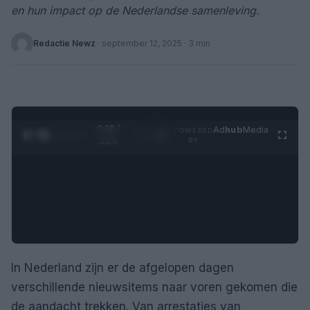
en hun impact op de Nederlandse samenleving.
Redactie Newz
·
september 12, 2025
· 3 min
0:28 /
Ad
hub
Media
POWERED
1
/
4
1:21
BY
In Nederland zijn er de afgelopen dagen
verschillende nieuwsitems naar voren gekomen die
de aandacht trekken. Van arrestaties van