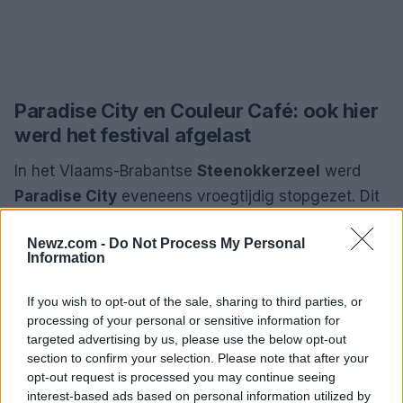
Paradise City en Couleur Café: ook hier
werd het festival afgelast
In het Vlaams-Brabantse
Steenokkerzeel
werd
Paradise City
eveneens vroegtijdig stopgezet. Dit
festival, dat bekend staat om zijn unieke sfeer en
Newz.com -
Do Not Process My Personal
diverse programma, moest de poorten sluiten
Information
vanwege de slechte weersomstandigheden.
Bezoekers werden gevraagd om het terrein te
If you wish to opt-out of the sale, sharing to third parties, or
processing of your personal or sensitive information for
verlaten en naar huis te gaan.
targeted advertising by us, please use the below opt-out
section to confirm your selection. Please note that after your
Ook in
Laken
werd
Couleur Café
afgelast. Dit
opt-out request is processed you may continue seeing
festival, dat jaarlijks duizenden bezoekers trekt,
interest-based ads based on personal information utilized by