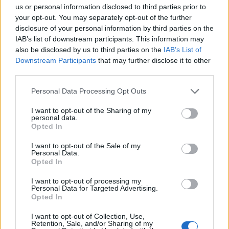
moest de poorten sluiten vanwege het naderende
us or personal information disclosed to third parties prior to
your opt-out. You may separately opt-out of the further
onweer. De organisatoren hebben zich
disclosure of your personal information by third parties on the
verontschuldigd voor de ongemakken en beloofd
IAB’s list of downstream participants. This information may
om zo snel mogelijk meer informatie te geven over
also be disclosed by us to third parties on the
IAB’s List of
Downstream Participants
that may further disclose it to other
eventuele vergoedingen.
third parties.
Wat nu voor de bezoekers?
Please note that this website/app uses one or more Google
Personal Data Processing Opt Outs
services and may gather and store information including but
Voor de bezoekers die hun ticket hebben gekocht
not limited to your visit or usage behaviour. You may click to
I want to opt-out of the Sharing of my
personal data.
grant or deny consent to Google and its third-party tags to
voor een van deze festivals, rijzen natuurlijk veel
Opted In
use your data for below specified purposes in below Google
vragen. Wat gebeurt er met hun ticket? Kunnen ze
consent section.
I want to opt-out of the Sale of my
Personal Data.
hun geld terugkrijgen? En zijn er plannen om de
Opted In
festivals op een later tijdstip te herhalen?
I want to opt-out of processing my
Personal Data for Targeted Advertising.
Opted In
I want to opt-out of Collection, Use,
Retention, Sale, and/or Sharing of my