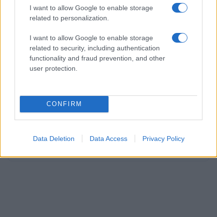
I want to allow Google to enable storage
Het is een teleurstelling voor iedereen die op deze
related to personalization.
festivals had gewacht, maar de veiligheid van de
I want to allow Google to enable storage
bezoekers staat altijd voorop. We hopen dat de
related to security, including authentication
organisatoren snel een oplossing zullen vinden
functionality and fraud prevention, and other
user protection.
voor de bezoekers en dat we in de toekomst weer
kunnen genieten van deze geweldige festivals.
CONFIRM
AUTEUR
Redactie Newz
Data Deletion
Data Access
Privacy Policy