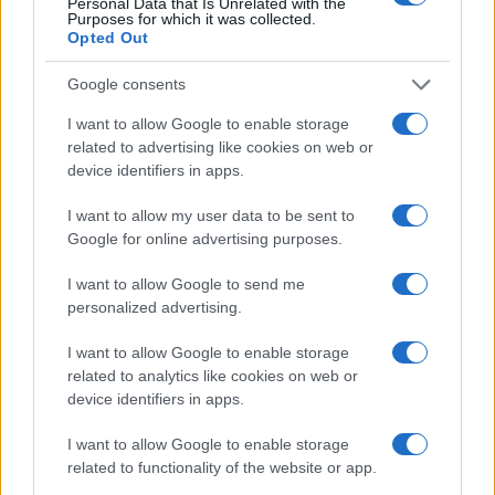
Personal Data that Is Unrelated with the
Purposes for which it was collected.
Opted Out
Google consents
I want to allow Google to enable storage
related to advertising like cookies on web or
device identifiers in apps.
I want to allow my user data to be sent to
Google for online advertising purposes.
I want to allow Google to send me
De organisatoren van de verschillende festivals
personalized advertising.
hebben beloofd om zo snel mogelijk meer
I want to allow Google to enable storage
informatie te geven. Het is belangrijk dat bezoekers
related to analytics like cookies on web or
de officiële communicatiekanalen volgen voor de
device identifiers in apps.
laatste updates. In de meeste gevallen zullen er
I want to allow Google to enable storage
opties zijn voor vergoedingen of uitnodigingen voor
related to functionality of the website or app.
toekomstige evenementen.