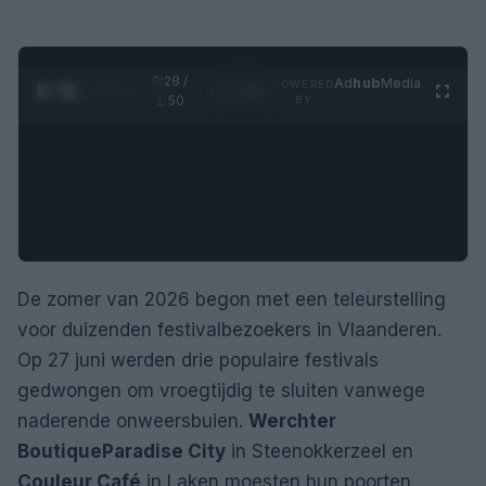
0:28 /
Ad
hub
Media
POWERED
1
/
4
1:50
BY
De zomer van 2026 begon met een teleurstelling
voor duizenden festivalbezoekers in Vlaanderen.
Op 27 juni werden drie populaire festivals
gedwongen om vroegtijdig te sluiten vanwege
naderende onweersbuien.
Werchter
Boutique
Paradise City
in Steenokkerzeel en
Couleur Café
in Laken moesten hun poorten