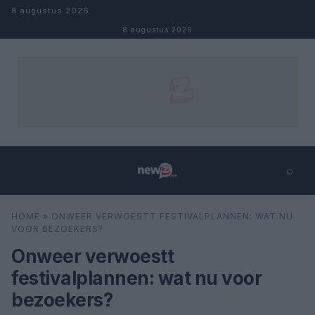
Naar inhoud
8 augustus 2026
8 augustus 2026
⌕
×
⌕
HOME
»
ONWEER VERWOESTT FESTIVALPLANNEN: WAT NU
Zoeken
VOOR BEZOEKERS?
Onweer verwoestt
festivalplannen: wat nu voor
bezoekers?