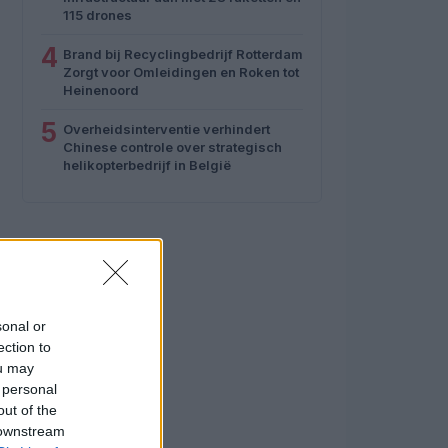
115 drones
4
Brand bij Recyclingbedrijf Rotterdam
Zorgt voor Omleidingen en Roken tot
Heinenoord
5
Overheidsinterventie verhindert
Chinese controle over strategisch
helikopterbedrijf in België
sonal or
ection to
ou may
 personal
out of the
 downstream