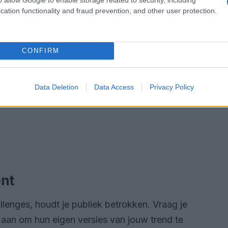
cation functionality and fraud prevention, and other user protection.
CONFIRM
Data Deletion
Data Access
Privacy Policy
nt
allenges, houdt je publiek betrokken. Vraag je
aan om hun eigen versies van jouw trend te