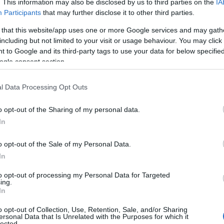
. This information may also be disclosed by us to third parties on the
IA
Participants
that may further disclose it to other third parties.
 that this website/app uses one or more Google services and may gath
including but not limited to your visit or usage behaviour. You may click 
 to Google and its third-party tags to use your data for below specifi
ogle consent section.
l Data Processing Opt Outs
o opt-out of the Sharing of my personal data.
In
o opt-out of the Sale of my Personal Data.
ing muziek
In
to opt-out of processing my Personal Data for Targeted
ziek je bereik aanzienlijk kan vergroten?
ing.
In
 het creëren van content die viraal gaat. Door
 vergroot je de kans dat je video veel bekeken
o opt-out of Collection, Use, Retention, Sale, and/or Sharing
ersonal Data that Is Unrelated with the Purposes for which it
lected.