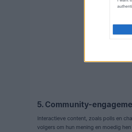
authenti
5. Community-engageme
Interactieve content, zoals polls en ch
volgers om hun mening en moedig hen 