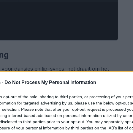
ing
 voor dansjes en lip-syncs; het draait om het
 virale video’s zijn verhalen die emotioneel
 -
Do Not Process My Personal Information
om humor of drama, de juiste toon kan je video
to opt-out of the sale, sharing to third parties, or processing of your per
formation for targeted advertising by us, please use the below opt-out s
r selection. Please note that after your opt-out request is processed y
eing interest-based ads based on personal information utilized by us or
disclosed to third parties prior to your opt-out. You may separately opt-
losure of your personal information by third parties on the IAB’s list of