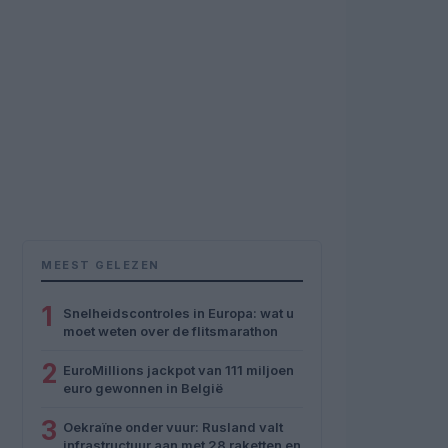
MEEST GELEZEN
1
Snelheidscontroles in Europa: wat u
moet weten over de flitsmarathon
2
EuroMillions jackpot van 111 miljoen
euro gewonnen in België
3
Oekraïne onder vuur: Rusland valt
infrastructuur aan met 28 raketten en