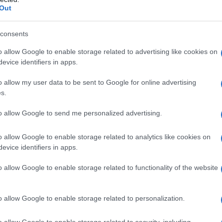
Out
nieken
consents
o allow Google to enable storage related to advertising like cookies on
l maken. Van snelle cuts tot visuele effecten,
evice identifiers in apps.
opvalt in de massa. Zorg ervoor dat je technieken
o allow my user data to be sent to Google for online advertising
s.
to allow Google to send me personalized advertising.
k. Het toevoegen van een vleugje komedie kan
o allow Google to enable storage related to analytics like cookies on
evice identifiers in apps.
 om je video te delen. Maar hier komt de
evatten onverwachte wendingen die je niet ziet
o allow Google to enable storage related to functionality of the website
o allow Google to enable storage related to personalization.
o allow Google to enable storage related to security, including