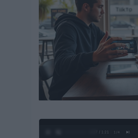
0:28 / 1:21
1
/
4