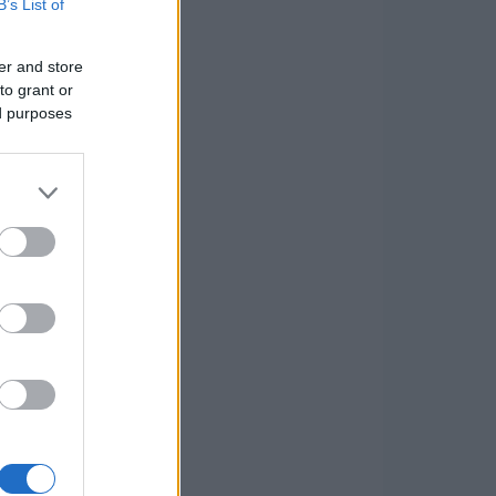
B’s List of
er and store
to grant or
ed purposes