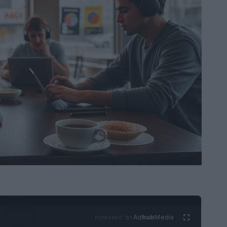
Ad
hub
Media
POWERED BY