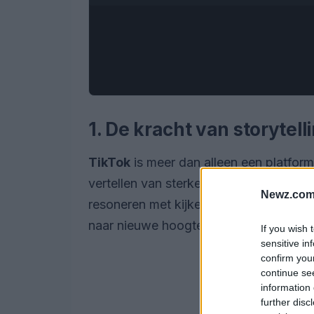
1. De kracht van storytell
TikTok
is meer dan alleen een platform
vertellen van sterke verhalen. De meest
Newz.com
resoneren met kijkers. Of het nu gaat 
naar nieuwe hoogten tillen.
If you wish 
sensitive in
confirm you
continue se
information 
further disc