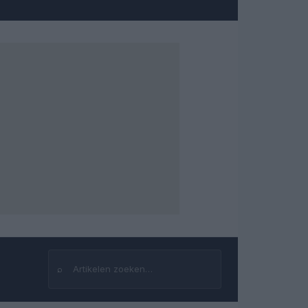
⌕
Zoeken