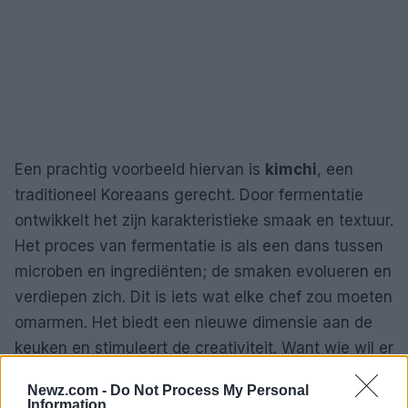
Een prachtig voorbeeld hiervan is
kimchi
, een
traditioneel Koreaans gerecht. Door fermentatie
ontwikkelt het zijn karakteristieke smaak en textuur.
Het proces van fermentatie is als een dans tussen
microben en ingrediënten; de smaken evolueren en
verdiepen zich. Dit is iets wat elke chef zou moeten
omarmen. Het biedt een nieuwe dimensie aan de
keuken en stimuleert de creativiteit. Want wie wil er
nu niet de geheimen van de smaak ontdekken?
Newz.com -
Do Not Process My Personal
Information