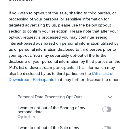
De verbinding met traditie en
duurzaamheid
If you wish to opt-out of the sale, sharing to third parties, or
processing of your personal or sensitive information for
In een tijd waarin
duurzaamheid
essentieel is voor
targeted advertising by us, please use the below opt-out
section to confirm your selection. Please note that after your
onze eetgewoonten, is het van groot belang om stil
opt-out request is processed you may continue seeing
te staan bij de oorsprong van onze ingrediënten.
interest-based ads based on personal information utilized by
Waarom kiezen voor lokale producten en de
filiera
us or personal information disclosed to third parties prior to
your opt-out. You may separately opt-out of the further
corta
, oftewel de korte keten? Het ondersteunt niet
disclosure of your personal information by third parties on the
alleen de lokale economie, maar het draagt ook bij
IAB’s list of downstream participants. This information may
aan een betere wereld. Dit is niet alleen een
also be disclosed by us to third parties on the
IAB’s List of
Downstream Participants
that may further disclose it to other
ethische keuze, maar ook een culinaire. Lokale
third parties.
ingrediënten zijn vaak
verser
en
smaakvoller
, wat
Please note that this website/app uses one or more Google
de kwaliteit van onze gerechten ten goede komt.
Personal Data Processing Opt Outs
services and may gather and store information including but
not limited to your visit or usage behaviour. You may click to
I want to opt-out of the Sharing of my
Door het verhaal achter elk ingrediënt te begrijpen
personal data.
grant or deny consent to Google and its third-party tags to
Opted In
en de technieken die we gebruiken te respecteren,
use your data for below specified purposes in below Google
kunnen we als chefs de verbinding maken met
consent section.
I want to opt-out of the Sale of my