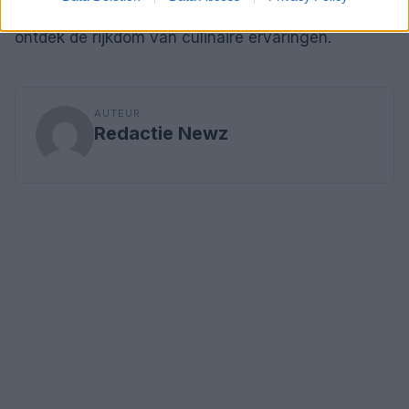
tegen? Begin dit avontuur in je eigen keuken en
ontdek de rijkdom van culinaire ervaringen.
AUTEUR
Redactie Newz