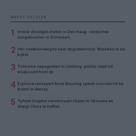
MEEST GELEZEN
1
Vrouw doodgeschoten in Den Haag: verdachte
aangehouden in Schiedam
2
Van voetbalvreugde naar migratiecrisis: Marokko in de
kijker
3
Toename nepagenten in Limburg: politie roept tot
waakzaamheid op
4
Explosievenexpert Anne Beuving speelt cruciale rol bij
brand in Venray
5
Tyfoon Dolphin veroorzaakt chaos in Okinawa en
dreigt China te treffen