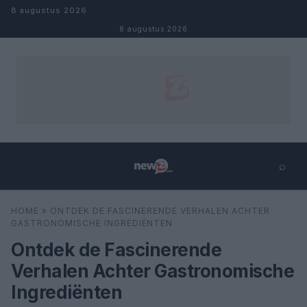
Naar inhoud
8 augustus 2026
8 augustus 2026
⌕
×
⌕
HOME
»
ONTDEK DE FASCINERENDE VERHALEN ACHTER
Zoeken
GASTRONOMISCHE INGREDIËNTEN
Ontdek de Fascinerende
Verhalen Achter Gastronomische
Ingrediënten