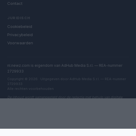
Contact
JURIDISCH
Cookiebeleid
Privacybeleid
Voorwaarden
nl.newz.com is eigendom van AdHub Media S.r.l. — REA-nummer
2729933
Copyright © 2026 · Uitgegeven door AdHub Media S.r.l. — REA-nummer
2729933
Alle rechten voorbehouden
De inhoud wordt samengesteld door de redactie met behulp van digitale
tools en geproduceerd in samenwerking met onafhankelijke auteurs.