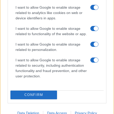
I want to allow Google to enable storage
related to analytics like cookies on web or
device identifiers in apps.
I want to allow Google to enable storage
Een uitnodiging om te proeven
related to functionality of the website or app.
Stap binnen in de fascinerende wereld van de
I want to allow Google to enable storage
gastronomie. Waarom zou je alleen koken als je
related to personalization.
ook de verhalen achter je ingrediënten kunt
I want to allow Google to enable storage
ontdekken? Laat je inspireren door technieken die
related to security, including authentication
je kunt toepassen en tradities die je kunt eren. De
functionality and fraud prevention, and other
user protection.
wereld van smaken wacht op je, vol verrassingen
die je nog niet hebt ervaren.
CONFIRM
Want achter elk gerecht dat je maakt, schuilt een
verhaal dat wacht om verteld te worden. De
paletten van smaken zijn eindeloos. Wat houdt je
Data Deletion
Data Access
Privacy Policy