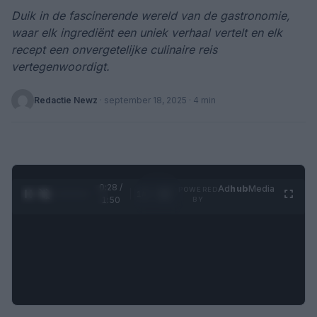
Duik in de fascinerende wereld van de gastronomie,
waar elk ingrediënt een uniek verhaal vertelt en elk
recept een onvergetelijke culinaire reis
vertegenwoordigt.
Redactie Newz
·
september 18, 2025
· 4 min
0:28 /
Ad
hub
Media
POWERED
1
/
4
1:50
BY