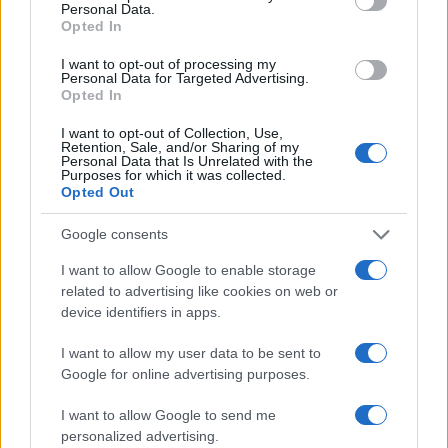
Personal Data.
onze culinaire tradities. Dit vraagt ook om
Opted In
waardering voor de verhalen van de mensen die
I want to opt-out of processing my
ons van deze ingrediënten voorzien. Van de boer
Personal Data for Targeted Advertising.
Opted In
tot de markt en uiteindelijk naar onze keuken; elk
aspect speelt een belangrijke rol in de
culinaire
I want to opt-out of Collection, Use,
Retention, Sale, and/or Sharing of my
ervaring
. Hoe kunnen we deze verbinding nog
Personal Data that Is Unrelated with the
Purposes for which it was collected.
sterker maken in onze gerechten?
Opted Out
Google consents
I want to allow Google to enable storage
related to advertising like cookies on web or
device identifiers in apps.
I want to allow my user data to be sent to
Google for online advertising purposes.
I want to allow Google to send me
personalized advertising.