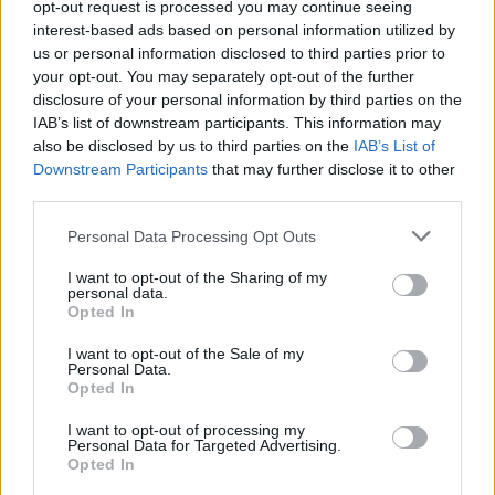
communicatietechnologie
komen mensen
opt-out request is processed you may continue seeing
interest-based ads based on personal information utilized by
wereldwijd dichter bij elkaar. Dit zal de sociale
us or personal information disclosed to third parties prior to
dynamiek ingrijpend veranderen!
your opt-out. You may separately opt-out of the further
disclosure of your personal information by third parties on the
Het is spannend om na te denken over wat 2026
IAB’s list of downstream participants. This information may
ons zal brengen! Ben jij er klaar voor? Laat ons
also be disclosed by us to third parties on the
IAB’s List of
Downstream Participants
that may further disclose it to other
weten welk feit jou het meest verraste in de
third parties.
reacties hieronder. En vergeet niet dit artikel te
Please note that this website/app uses one or more Google
Personal Data Processing Opt Outs
delen met vrienden, zodat ook zij deze onthullingen
services and may gather and store information including but
kunnen ontdekken!
not limited to your visit or usage behaviour. You may click to
I want to opt-out of the Sharing of my
personal data.
grant or deny consent to Google and its third-party tags to
Opted In
use your data for below specified purposes in below Google
consent section.
I want to opt-out of the Sale of my
AUTEUR
Personal Data.
Redactie Newz
Opted In
I want to opt-out of processing my
Personal Data for Targeted Advertising.
Opted In