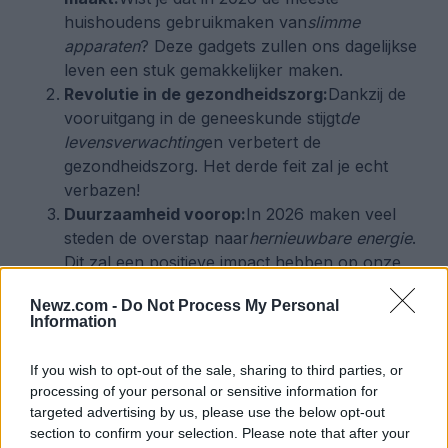
huishoudens gebruikmaken van
slimme
apparaten
? Deze gadgets zullen ons dagelijkse
leven een stuk gemakkelijker maken.
Revolutie in de gezondheidszorg:
Dankzij de
vooruitgang in de geneeskunde stijgt
de
levensverwachting
en verbetert de
gezondheidszorg. Het derde feit zal je echt
verbazen!
Duurzaamheid voorop:
In 2026 maken veel
steden de overstap naar
hernieuwbare energie
.
Dit zal een positieve impact hebben op onze
wereld!
Newz.com -
Do Not Process My Personal
Veranderende media-consumptie:
De manier
Information
waarop we
media consumeren
zal drastisch
evolueren. Persoonlijke verhalen en
If you wish to opt-out of the sale, sharing to third parties, or
authenticiteit worden steeds belangrijker.
processing of your personal or sensitive information for
Verbeterde wereldwijde
targeted advertising by us, please use the below opt-out
verbinding:
Dankzij
geavanceerde
section to confirm your selection. Please note that after your