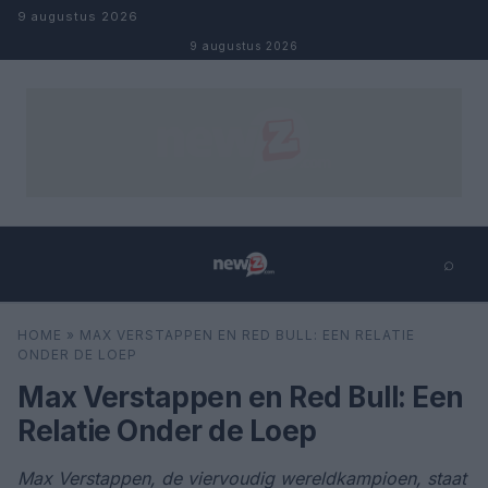
Naar inhoud
9 augustus 2026
9 augustus 2026
⌕
×
⌕
HOME
»
MAX VERSTAPPEN EN RED BULL: EEN RELATIE
Zoeken
ONDER DE LOEP
Max Verstappen en Red Bull: Een
Relatie Onder de Loep
Max Verstappen, de viervoudig wereldkampioen, staat