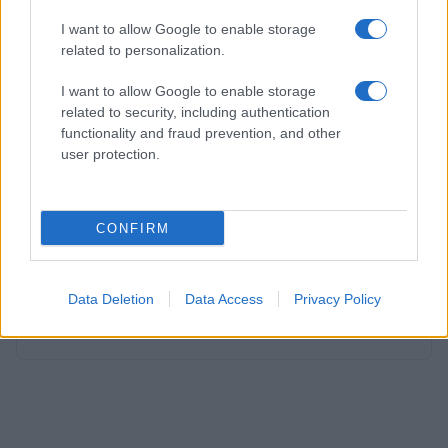
snelste en de meest consistente en maakt de
I want to allow Google to enable storage
minste fouten
.
related to personalization.
Het is nog onduidelijk of Verstappen daadwerkelijk
I want to allow Google to enable storage
related to security, including authentication
zal vertrekken, maar de speculaties blijven
functionality and fraud prevention, and other
aanhouden. Wat denk jij? Moet Verstappen trouw
user protection.
blijven aan Red Bull of is het tijd voor een nieuwe
uitdaging?
CONFIRM
AUTEUR
Data Deletion
Data Access
Privacy Policy
Redactie Newz