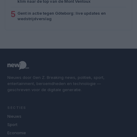
klim naar de top van de Mont Ventoux
5
Gent in actie tegen Göteborg: live updates en
wedstrijdverslag
Nieuws door Gen Z. Breaking news, politiek, sport,
entertainment, beroemdheden en technologie —
geschreven voor de digitale generatie.
SECTIES
Nieuws
Sport
Economie