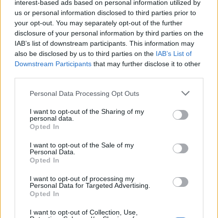
interest-based ads based on personal information utilized by
uitgesloten dat het Verstappen wil aantrekken. Bij
us or personal information disclosed to third parties prior to
Ferrari liggen zowel
Charles Leclerc
als Hamilton
your opt-out. You may separately opt-out of the further
bovendien voor langere tijd vast.
disclosure of your personal information by third parties on the
IAB’s list of downstream participants. This information may
also be disclosed by us to third parties on the
IAB’s List of
Geruchten en Speculaties
Downstream Participants
that may further disclose it to other
third parties.
Ondanks dat Verstappen tot eind 2028 een
contract bij Red Bull heeft, worden er al geruchten
Please note that this website/app uses one or more Google
Personal Data Processing Opt Outs
services and may gather and store information including but
gesproken over mogelijke overstappen naar
not limited to your visit or usage behaviour. You may click to
I want to opt-out of the Sharing of my
McLaren en Mercedes. Brundle benadrukt dat zulke
personal data.
grant or deny consent to Google and its third-party tags to
Opted In
speculaties
standaardpraktijk
zijn binnen de
use your data for below specified purposes in below Google
consent section.
Formule 1.
I want to opt-out of the Sale of my
Er zijn de top vier teams – Mercedes,
Personal Data.
Ferrari, McLaren en Red Bull. Het is je taak als
Opted In
rijdersmanager om rond te kijken, het is je taak als
I want to opt-out of processing my
Personal Data for Targeted Advertising.
teambaas om hetzelfde te doen
.
Opted In
I want to opt-out of Collection, Use,