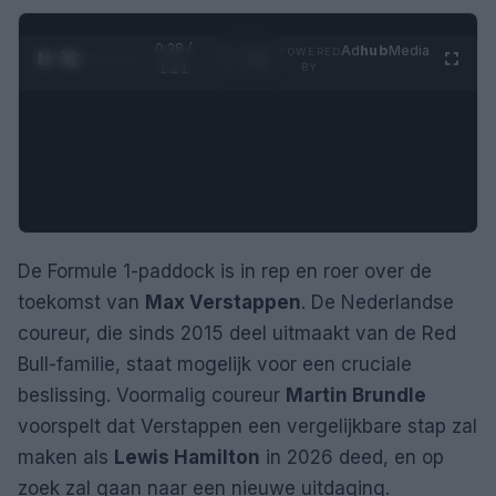
0:29 /
Ad
hub
Media
POWERED
1
/
4
1:21
BY
De Formule 1-paddock is in rep en roer over de
toekomst van
Max Verstappen
. De Nederlandse
coureur, die sinds 2015 deel uitmaakt van de Red
Bull-familie, staat mogelijk voor een cruciale
beslissing. Voormalig coureur
Martin Brundle
voorspelt dat Verstappen een vergelijkbare stap zal
maken als
Lewis Hamilton
in 2026 deed, en op
zoek zal gaan naar een nieuwe uitdaging.