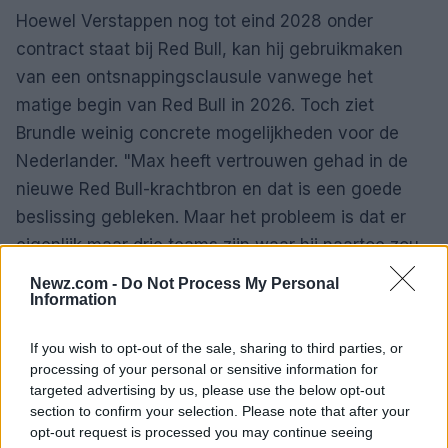
Hoewel Verstappen nog tot eind 2028 onder
contract staat bij Red Bull, kan hij gebruikmaken
van een ontsnappingsclausule vanwege het
matige begin van Red Bull in 2026. Toch ziet
Brundle weinig concrete mogelijkheden voor de
Nederlander.
Max heeft vertrouwen gehad in de
nieuwe Red Bull-krachtbron en dat is een goede
beslissing gebleken. Maar het probleem is dat er
eigenlijk maar drie teams zijn waar hij naartoe zou
kunnen: Ferrari, McLaren en Mercedes. En die lijken
Newz.com -
Do Not Process My Personal
allemaal voor minstens 2027, en waarschijnlijk zelfs
Information
nog langer, vast te houden aan hun huidige
If you wish to opt-out of the sale, sharing to third parties, or
coureurs
.
processing of your personal or sensitive information for
targeted advertising by us, please use the below opt-out
Mercedes lijkt door te willen met
George Russell
section to confirm your selection. Please note that after your
en
Kimi Antonelli
terwijl McLaren al heeft
opt-out request is processed you may continue seeing