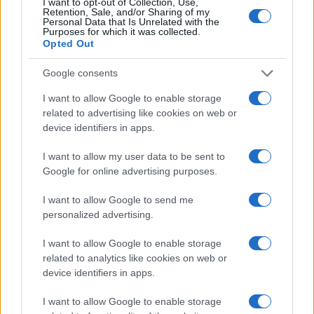
I want to opt-out of Collection, Use,
Retention, Sale, and/or Sharing of my
Personal Data that Is Unrelated with the
Purposes for which it was collected.
Opted Out
Google consents
I want to allow Google to enable storage
related to advertising like cookies on web or
device identifiers in apps.
I want to allow my user data to be sent to
Google for online advertising purposes.
Terwijl de luchtvaartsector zich blijft ontwikkelen,
I want to allow Google to send me
blijft de focus op
passagiersveiligheid
en -
personalized advertising.
comfort cruciaal. Het is essentieel dat
I want to allow Google to enable storage
luchtvaartmaatschappijen niet alleen regelmatig
related to analytics like cookies on web or
hun vliegtuigen inspecteren, maar ook proactief
device identifiers in apps.
ongedierte bestrijden. Wat doet uw
I want to allow Google to enable storage
luchtvaartmaatschappij om dit probleem aan te