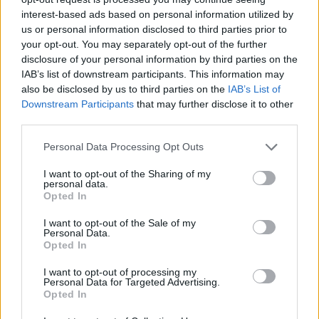
nageleefd om de gezondheid en veiligheid van de
interest-based ads based on personal information utilized by
passagiers te waarborgen. Wat zijn de stappen die
us or personal information disclosed to third parties prior to
your opt-out. You may separately opt-out of the further
nu genomen moeten worden om herhaling te
disclosure of your personal information by third parties on the
voorkomen?
IAB’s list of downstream participants. This information may
also be disclosed by us to third parties on the
IAB’s List of
Bedwantsen in Vliegtuigen: Een
Downstream Participants
that may further disclose it to other
third parties.
Groeiende Zorg voor Reizigers
Please note that this website/app uses one or more Google
Personal Data Processing Opt Outs
Incidenten met
bedwantsen
zijn geen op zichzelf
services and may gather and store information including but
staande gevallen. Er zijn al meerdere meldingen
not limited to your visit or usage behaviour. You may click to
I want to opt-out of the Sharing of my
personal data.
grant or deny consent to Google and its third-party tags to
van ongedierte in vliegtuigen. Dit zorgt voor
Opted In
use your data for below specified purposes in below Google
groeiende bezorgdheid onder reizigers. Hoe veilig
consent section.
I want to opt-out of the Sale of my
Personal Data.
voelt u zich nog in het vliegtuig?
Opted In
I want to opt-out of processing my
Personal Data for Targeted Advertising.
Opted In