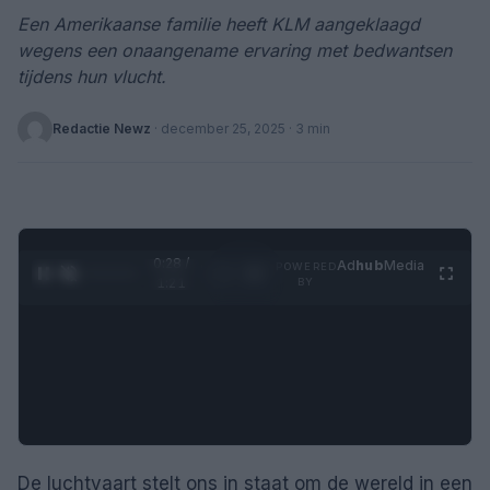
Een Amerikaanse familie heeft KLM aangeklaagd
wegens een onaangename ervaring met bedwantsen
tijdens hun vlucht.
Redactie Newz
·
december 25, 2025
· 3 min
0:28 /
Ad
hub
Media
POWERED
1
/
4
1:21
BY
De luchtvaart stelt ons in staat om de wereld in een