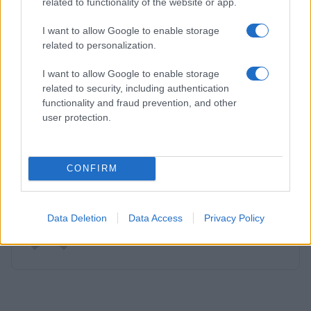
related to functionality of the website or app.
pakken?
I want to allow Google to enable storage
In de toekomst is het van belang deze kwesties
related to personalization.
aan te pakken, zodat alle passagiers met een
I want to allow Google to enable storage
gerust hart kunnen vliegen, zonder angst voor
related to security, including authentication
ongedierte. De situatie van deze familie kan een
functionality and fraud prevention, and other
user protection.
noodzakelijk gesprek op gang brengen over de
huidige standaarden. Hoe kunnen deze verbeterd
worden voor een veiligere vliegervaring?
CONFIRM
AUTEUR
Data Deletion
Data Access
Privacy Policy
Redactie Newz