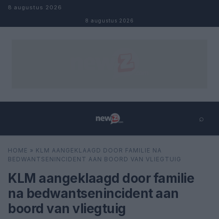
Naar inhoud
8 augustus 2026
8 augustus 2026
⌕
×
⌕
HOME
»
KLM AANGEKLAAGD DOOR FAMILIE NA
Zoeken
BEDWANTSENINCIDENT AAN BOORD VAN VLIEGTUIG
KLM aangeklaagd door familie
na bedwantsenincident aan
boord van vliegtuig