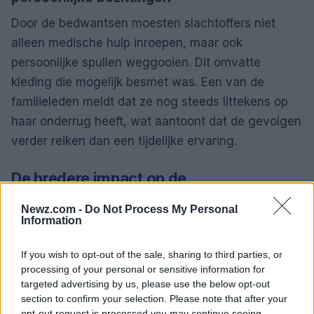
Door de bedwantsen moesten slachtoffers niet
alleen medische hulp inroepen, maar ook
persoonlijke spullen weggooien. Dit omvatte
kleding die mogelijk besmet was. Een van de
familieleden meldt dat ze nog steeds littekens op
haar onderrug heeft, wat aantoont dat de gevolgen
verder reiken dan een tijdelijke ervaring.
De bredere impact op de
luchtvaartindustrie
Newz.com -
Do Not Process My Personal
Information
Deze incidenten roepen belangrijke vragen op over
de
hygiëneprocedures
binnen de luchtvaart. Hoe
If you wish to opt-out of the sale, sharing to third parties, or
kunnen luchtvaartmaatschappijen garanderen dat
processing of your personal or sensitive information for
hun vliegtuigen vrij zijn van ongedierte? Het is
targeted advertising by us, please use the below opt-out
section to confirm your selection. Please note that after your
cruciaal dat er strenge hygiëneprotocollen worden
opt-out request is processed you may continue seeing