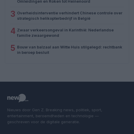
Omleidingen en Roken tot Heinenoord
3
Overheidsinterventie verhindert Chinese controle over
strategisch helikopterbedrijf in België
4
Zwaar verkeersongeval in Karinthië: Nederlandse
familie zwaargewond
5
Bouw van balzaal aan Witte Huis stilgelegd: rechtbank
in beroep besluit
Nieuws door Gen Z. Breaking news, politiek, sport,
entertainment, beroemdheden en technologie —
geschreven voor de digitale generatie.