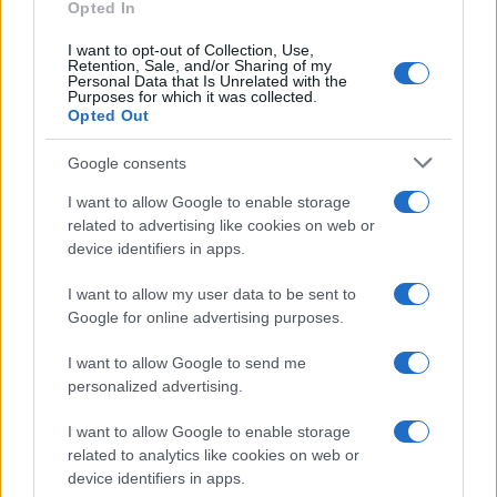
Opted In
I want to opt-out of Collection, Use,
Retention, Sale, and/or Sharing of my
Personal Data that Is Unrelated with the
Purposes for which it was collected.
Opted Out
Google consents
I want to allow Google to enable storage
related to advertising like cookies on web or
device identifiers in apps.
I want to allow my user data to be sent to
Google for online advertising purposes.
I want to allow Google to send me
personalized advertising.
Qatar heeft in de vroege uren van donderdag het
I want to allow Google to enable storage
dreigingsniveau opgeschroefd en inwoners
related to analytics like cookies on web or
device identifiers in apps.
opgedragen binnen te blijven. Later werd gemeld