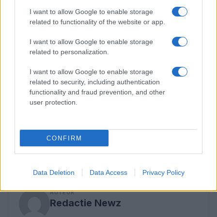
dat de situatie weer veilig was. Deze acties
I want to allow Google to enable storage
illustreren de gevoeligheid van de regio en de
related to functionality of the website or app.
noodzaak voor constante waakzaamheid.
I want to allow Google to enable storage
related to personalization.
De internationale gemeenschap volgt de
ontwikkelingen nauwlettend, met name vanwege
I want to allow Google to enable storage
related to security, including authentication
de mogelijke gevolgen voor de wereldwijde
functionality and fraud prevention, and other
energievoorziening en de regionale stabiliteit. De
user protection.
komende dagen zullen cruciaal zijn om te zien hoe
de situatie zich verder ontwikkelt en welke stappen
worden ondernomen om een escalatie te
CONFIRM
voorkomen.
Data Deletion
Data Access
Privacy Policy
AUTEUR
Redactie Newz