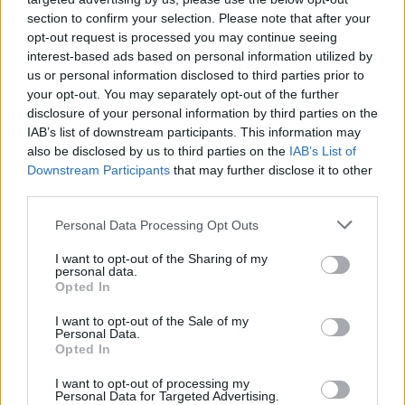
Ghalibaf benadrukte ook dat de Straat van Hormuz
section to confirm your selection. Please note that after your
alleen weer zal worden opengesteld “op Iraanse
opt-out request is processed you may continue seeing
interest-based ads based on personal information utilized by
voorwaarden, niet door Amerikaanse
us or personal information disclosed to third parties prior to
dreigementen”. Deze verklaringen onderstrekken
your opt-out. You may separately opt-out of the further
de spanningen en de complexe diplomatieke
disclosure of your personal information by third parties on the
IAB’s list of downstream participants. This information may
situatie in de regio.
also be disclosed by us to third parties on the
IAB’s List of
Downstream Participants
that may further disclose it to other
Regionale veiligheid en internationale
third parties.
reacties
Please note that this website/app uses one or more Google
Personal Data Processing Opt Outs
services and may gather and store information including but
Bahrein en Koeweit, net als andere Golfstaten, zijn
not limited to your visit or usage behaviour. You may click to
I want to opt-out of the Sharing of my
al vaker doelwit geweest van Iraanse
personal data.
grant or deny consent to Google and its third-party tags to
Opted In
beschietingen vanwege hun steun aan
use your data for below specified purposes in below Google
consent section.
I want to opt-out of the Sale of my
Amerikaanse militaire bases. Deze bases liggen op
Personal Data.
slechts enkele honderden kilometers van Iran, wat
Opted In
de strategische betekenis van de aanvallen
I want to opt-out of processing my
Personal Data for Targeted Advertising.
onderstreept.