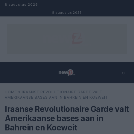
Naar inhoud
8 augustus 2026
8 augustus 2026
⌕
×
⌕
HOME
»
IRAANSE REVOLUTIONAIRE GARDE VALT
Zoeken
AMERIKAANSE BASES AAN IN BAHREIN EN KOEWEIT
Iraanse Revolutionaire Garde valt
Amerikaanse bases aan in
Bahrein en Koeweit