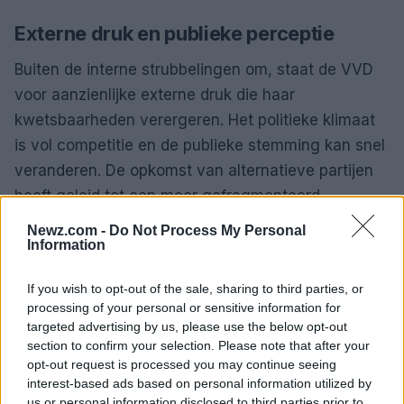
Externe druk en publieke perceptie
Buiten de interne strubbelingen om, staat de VVD
voor aanzienlijke externe druk die haar
kwetsbaarheden verergeren. Het politieke klimaat
is vol competitie en de publieke stemming kan snel
veranderen. De opkomst van alternatieve partijen
heeft geleid tot een meer gefragmenteerd
landschap, wat een uitdaging vormt voor
Newz.com -
Do Not Process My Personal
gevestigde entiteiten zoals de VVD.
Information
De impact van publieke opinie
If you wish to opt-out of the sale, sharing to third parties, or
processing of your personal or sensitive information for
Publieke opinie is een tweesnijdend zwaard. Aan de
targeted advertising by us, please use the below opt-out
ene kant kan het een bron van kracht zijn, die een
section to confirm your selection. Please note that after your
opt-out request is processed you may continue seeing
mandaat biedt voor het beleid van de partij. Aan de
interest-based ads based on personal information utilized by
andere kant kunnen negatieve percepties leiden tot
us or personal information disclosed to third parties prior to