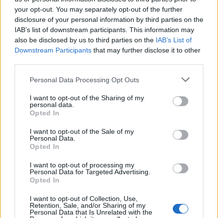
een afname van de steun. De VVD moet zich
your opt-out. You may separately opt-out of the further
disclosure of your personal information by third parties on the
bewust zijn van hoe haar acties en beslissingen
IAB’s list of downstream participants. This information may
door de kiezers worden waargenomen. Een falen
also be disclosed by us to third parties on the
IAB’s List of
om publieke zorgen aan te pakken kan resulteren in
Downstream Participants
that may further disclose it to other
third parties.
een aanzienlijke vertrouwensverwachting.
Please note that this website/app uses one or more Google
Personal Data Processing Opt Outs
services and may gather and store information including but
not limited to your visit or usage behaviour. You may click to
I want to opt-out of the Sharing of my
personal data.
grant or deny consent to Google and its third-party tags to
Opted In
use your data for below specified purposes in below Google
consent section.
I want to opt-out of the Sale of my
Personal Data.
Opted In
I want to opt-out of processing my
Personal Data for Targeted Advertising.
Opted In
I want to opt-out of Collection, Use,
Retention, Sale, and/or Sharing of my
Personal Data that Is Unrelated with the