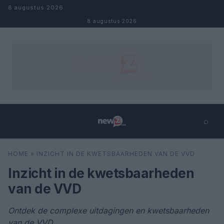
Naar inhoud
8 augustus 2026
8 augustus 2026
⌕
×
⌕
HOME
»
INZICHT IN DE KWETSBAARHEDEN VAN DE VVD
Zoeken
Inzicht in de kwetsbaarheden
van de VVD
Ontdek de complexe uitdagingen en kwetsbaarheden
van de VVD.