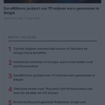
EuroMillions jackpot van 111 miljoen euro gewonnen in
België
Sanne Van Dijk · 8 aug 2026
MEEST GELEZEN
1
Tyfoon Dolphin veroorzaakt chaos in Okinawa en
dreigt China te treffen
2
Snelheidscontroles in Europa: wat u moet weten over
de flitsmarathon
3
EuroMillions jackpot van 111 miljoen euro gewonnen in
België
4
Oekraïne onder vuur: Rusland valt infrastructuur aan
met 28 raketten en 115 drones
5
Brand bij Recyclingbedrijf Rotterdam Zorgt voor