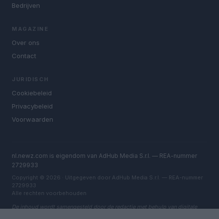
Bedrijven
MAGAZINE
Over ons
Contact
JURIDISCH
Cookiebeleid
Privacybeleid
Voorwaarden
nl.newz.com is eigendom van AdHub Media S.r.l. — REA-nummer
2729933
Copyright © 2026 · Uitgegeven door AdHub Media S.r.l. — REA-nummer
2729933
Alle rechten voorbehouden
De inhoud wordt samengesteld door de redactie met behulp van digitale
tools en geproduceerd in samenwerking met onafhankelijke auteurs.