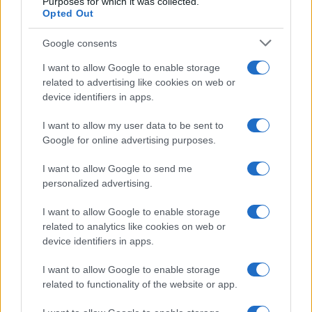
Purposes for which it was collected.
Opted Out
Google consents
Daarnaast kan de invloed van sociale media niet
worden onderschat. In het digitale tijdperk van
I want to allow Google to enable storage
related to advertising like cookies on web or
vandaag kunnen verhalen in real-time worden
device identifiers in apps.
gevormd en herschikt, vaak leidend tot
I want to allow my user data to be sent to
desinformatie of vertekende percepties. De VVD
Google for online advertising purposes.
moet dit uitdagende terrein zorgvuldig navigeren
en ervoor zorgen dat haar communicatie
I want to allow Google to send me
personalized advertising.
transparant en verantwoord is.
I want to allow Google to enable storage
De weg vooruit
related to analytics like cookies on web or
device identifiers in apps.
Om uit deze fragiele toestand te komen, moet de
VVD een proactieve benadering aannemen. Dit
I want to allow Google to enable storage
related to functionality of the website or app.
houdt in dat de partij haar strategieën
heroverweegt, op een zinvolle manier met haar