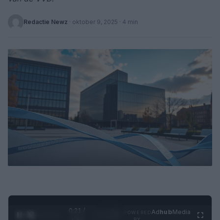
Redactie Newz
·
oktober 9, 2025
· 4 min
0:22 /
Ad
hub
Media
POWERED
1
/
4
1:23
BY