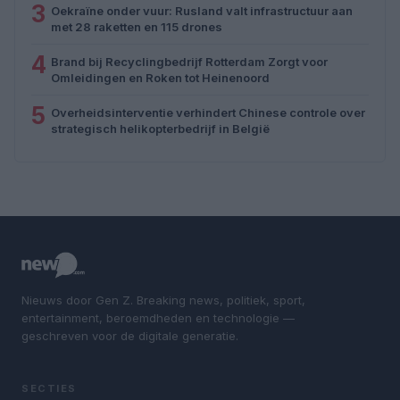
3
Oekraïne onder vuur: Rusland valt infrastructuur aan
met 28 raketten en 115 drones
4
Brand bij Recyclingbedrijf Rotterdam Zorgt voor
Omleidingen en Roken tot Heinenoord
5
Overheidsinterventie verhindert Chinese controle over
strategisch helikopterbedrijf in België
Nieuws door Gen Z. Breaking news, politiek, sport,
entertainment, beroemdheden en technologie —
geschreven voor de digitale generatie.
SECTIES