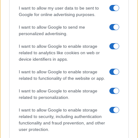
aan verkeer en luchtvervuiling is bijvoorbeeld in
I want to allow my user data to be sent to
Google for online advertising purposes.
verband gebracht met verhoogde sterftecijfers
door COVID-19 en influenza, terwijl loodblootstelling
I want to allow Google to send me
personalized advertising.
samenhangt met een verminderd IQ, hogere
uitvalpercentages, verminderde economische
I want to allow Google to enable storage
productiviteit, cognitieve beperkingen en zelfs
related to analytics like cookies on web or
device identifiers in apps.
gewelddadig gedrag.
I want to allow Google to enable storage
Oproep tot actie voor wereldwijde
related to functionality of the website or app.
vervuilingsbestrijding
I want to allow Google to enable storage
Ondanks de alarmerende statistieken en
related to personalization.
overweldigend bewijs dat vervuiling verband houdt
I want to allow Google to enable storage
met klimaatverandering en verlies van
related to security, including authentication
biodiversiteit, zijn de wereldwijde inspanningen om
functionality and fraud prevention, and other
deze bedreiging voor de volksgezondheid aan te
user protection.
pakken verontrustend onvoldoende.