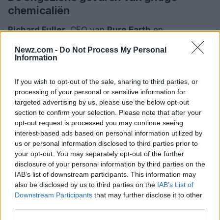
chemicaliën
Richard Fuller
, CEO van
Pure Earth
en
hoofonderzoeker van de studie, wijst erop dat veel
Newz.com -
Do Not Process My Personal
schadelijke stoffen, zoals kwik, PFAS, asbest,
Information
pesticiden en hormoonverstoorders, niet in de
If you wish to opt-out of the sale, sharing to third parties, or
analyse zijn opgenomen vanwege onvoldoende
processing of your personal or sensitive information for
data over hun wereldwijde impact. Experts geloven
targeted advertising by us, please use the below opt-out
dat als een uitgebreide evaluatie van de totale
section to confirm your selection. Please note that after your
opt-out request is processed you may continue seeing
chemische belasting zou plaatsvinden, het aantal
interest-based ads based on personal information utilized by
sterfgevallen door giftige chemicaliën zo hoog als
us or personal information disclosed to third parties prior to
4 miljoen zou kunnen zijn in plaats van de
your opt-out. You may separately opt-out of the further
disclosure of your personal information by third parties on the
gerapporteerde 1,8 miljoen.
IAB’s list of downstream participants. This information may
also be disclosed by us to third parties on the
IAB’s List of
Downstream Participants
that may further disclose it to other
third parties.