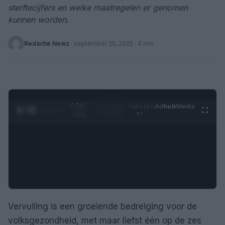
sterftecijfers en welke maatregelen er genomen
kunnen worden.
Redactie Newz
·
september 25, 2025
· 4 min
0:25 /
Ad
hub
Media
POWERED
1
/
4
1:23
BY
Vervuiling is een groeiende bedreiging voor de
volksgezondheid, met maar liefst één op de zes