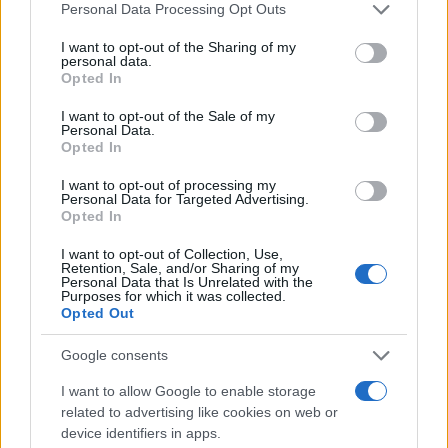
Please note that this website/app uses one or more Google
Personal Data Processing Opt Outs
services and may gather and store information including but
not limited to your visit or usage behaviour. You may click to
I want to opt-out of the Sharing of my
personal data.
grant or deny consent to Google and its third-party tags to
Opted In
use your data for below specified purposes in below Google
consent section.
I want to opt-out of the Sale of my
Personal Data.
Opted In
I want to opt-out of processing my
Personal Data for Targeted Advertising.
Opted In
I want to opt-out of Collection, Use,
Retention, Sale, and/or Sharing of my
Rachael Kupka
, uitvoerend directeur van GAHP,
Personal Data that Is Unrelated with the
Purposes for which it was collected.
benadrukt dat veel van deze chemicaliën ernstige
Opted Out
risico’s vormen voor de hersenfunctie, de integriteit
Google consents
van het immuunsysteem, de vruchtbaarheid en de
zwangerschap, vaak leidend tot langdurige
I want to allow Google to enable storage
related to advertising like cookies on web or
effecten. Kwetsbare bevolkingsgroepen, vooral
device identifiers in apps.
kinderen, lopen een verhoogd risico. Blootstelling