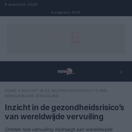
Naar inhoud
8 augustus 2026
8 augustus 2026
⌕
×
⌕
HOME
»
INZICHT IN DE GEZONDHEIDSRISICO’S VAN
Zoeken
WERELDWIJDE VERVUILING
Inzicht in de gezondheidsrisico’s
van wereldwijde vervuiling
Ontdek hoe vervuiling bijdraagt aan wereldwijde