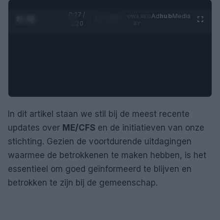
0:28 /
Ad
hub
Media
POWERED
1
/
4
1:20
BY
In dit artikel staan we stil bij de meest recente
updates over
ME/CFS
en de initiatieven van onze
stichting. Gezien de voortdurende uitdagingen
waarmee de betrokkenen te maken hebben, is het
essentieel om goed geïnformeerd te blijven en
betrokken te zijn bij de gemeenschap.