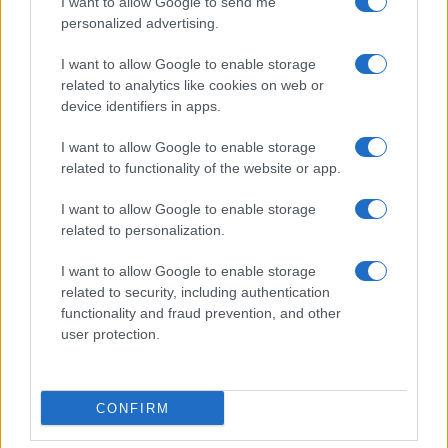
I want to allow Google to send me
heeft gevormd tot een empathische arts. Hij
personalized advertising.
bespreekt zijn reis met
PAIS
(post-acute
I want to allow Google to enable storage
infectiesyndromen) en zijn inzet om op te komen
related to analytics like cookies on web or
voor patiënten die soortgelijke strijd ervaren.
device identifiers in apps.
I want to allow Google to enable storage
Op 1 september heeft een collectief van 67
related to functionality of the website or app.
internationale onderzoekers en medische
professionals een belangrijke verklaring
I want to allow Google to enable storage
related to personalization.
ondertekend. Dit document roept op tot
wereldwijde samenwerking op het gebied van
I want to allow Google to enable storage
biomedisch onderzoek voor
ME/CFS
en
related to security, including authentication
functionality and fraud prevention, and other
langdurige COVID
, en benadrukt de dringende
user protection.
behoefte aan uitgebreide behandelingsopties voor
deze slopende aandoeningen.
CONFIRM
Ben je op zoek naar gedetailleerde informatie over
ME/CFS
? We nodigen je uit om onze open