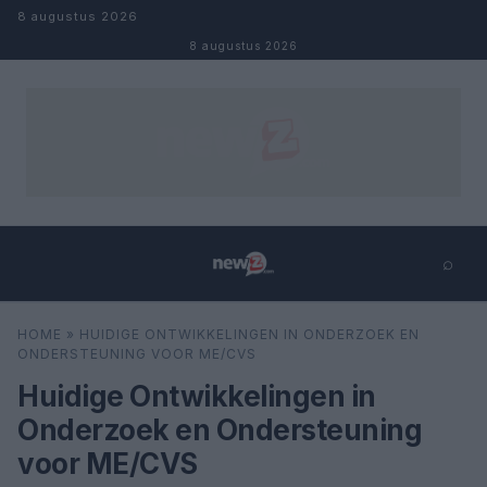
Naar inhoud
8 augustus 2026
8 augustus 2026
⌕
×
⌕
HOME
»
HUIDIGE ONTWIKKELINGEN IN ONDERZOEK EN
Zoeken
ONDERSTEUNING VOOR ME/CVS
Huidige Ontwikkelingen in
Onderzoek en Ondersteuning
voor ME/CVS