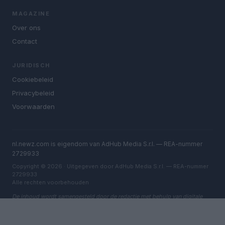
MAGAZINE
Over ons
Contact
JURIDISCH
Cookiebeleid
Privacybeleid
Voorwaarden
nl.newz.com is eigendom van AdHub Media S.r.l. — REA-nummer
2729933
Copyright © 2026 · Uitgegeven door AdHub Media S.r.l. — REA-nummer
2729933
Alle rechten voorbehouden
De inhoud wordt samengesteld door de redactie met behulp van digitale
tools en geproduceerd in samenwerking met onafhankelijke auteurs.