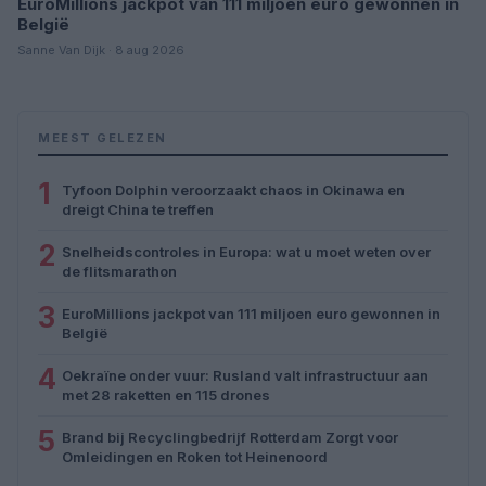
EuroMillions jackpot van 111 miljoen euro gewonnen in
België
Sanne Van Dijk · 8 aug 2026
MEEST GELEZEN
1
Tyfoon Dolphin veroorzaakt chaos in Okinawa en
dreigt China te treffen
2
Snelheidscontroles in Europa: wat u moet weten over
de flitsmarathon
3
EuroMillions jackpot van 111 miljoen euro gewonnen in
België
4
Oekraïne onder vuur: Rusland valt infrastructuur aan
met 28 raketten en 115 drones
5
Brand bij Recyclingbedrijf Rotterdam Zorgt voor
Omleidingen en Roken tot Heinenoord