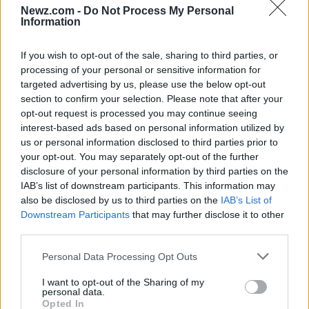
infectieuze aandoeningen
Newz.com -
Do Not Process My Personal
Information
Begin september 2025 hebben de stichtingen voor
Q-koorts
(Q-support) en
langdurige COVID
(C-
If you wish to opt-out of the sale, sharing to third parties, or
processing of your personal or sensitive information for
support) gezamenlijk een gids uitgebracht met de
targeted advertising by us, please use the below opt-out
titel ‘
Richtlijnen voor Post-Infectieuze
section to confirm your selection. Please note that after your
Aandoeningen
’. Deze bron is bedoeld om
opt-out request is processed you may continue seeing
interest-based ads based on personal information utilized by
gemeenten te helpen de complexiteit van deze
us or personal information disclosed to third parties prior to
aandoeningen te begrijpen en aan te pakken.
your opt-out. You may separately opt-out of the further
disclosure of your personal information by third parties on the
IAB’s list of downstream participants. This information may
also be disclosed by us to third parties on the
IAB’s List of
Downstream Participants
that may further disclose it to other
third parties.
Please note that this website/app uses one or more Google
Personal Data Processing Opt Outs
services and may gather and store information including but
not limited to your visit or usage behaviour. You may click to
I want to opt-out of the Sharing of my
personal data.
grant or deny consent to Google and its third-party tags to
Opted In