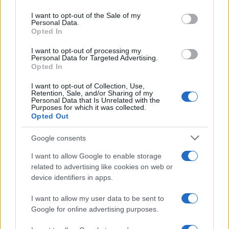
use your data for below specified purposes in below Google
consent section.
I want to opt-out of the Sale of my
Personal Data.
Opted In
I want to opt-out of processing my
Personal Data for Targeted Advertising.
Opted In
Als je wilt deelnemen aan gesprekken met
I want to opt-out of Collection, Use,
Retention, Sale, and/or Sharing of my
medepatiënten over onderwerpen gerelateerd aan
Personal Data that Is Unrelated with the
Purposes for which it was collected.
ME/CFS
en
langdurige COVID
, moedigen we je
Opted Out
aan om onze gratis online steunbijeenkomsten te
Google consents
bezoeken. Deze bijeenkomsten bieden een veilige
ruimte voor het delen van ervaringen en het bieden
I want to allow Google to enable storage
van onderlinge steun.
related to advertising like cookies on web or
device identifiers in apps.
Inzichten van een medisch professional
I want to allow my user data to be sent to
Google for online advertising purposes.
Dr. Jelle Struik, die de uitdagingen van
langdurige
COVID
heeft ervaren, deelt hoe deze ervaring hem