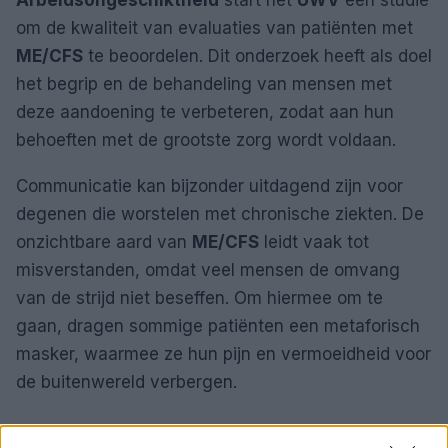
om de kwaliteit van evaluaties van patiënten met
ME/CFS
te beoordelen. Dit onderzoek heeft als doel
het begrip en de behandeling van mensen met
deze aandoening te verbeteren, zodat aan hun
behoeften met de grootste zorg wordt voldaan.
Communicatie kan bijzonder uitdagend zijn voor
degenen die worstelen met chronische ziekten. De
onzichtbare aard van
ME/CFS
leidt vaak tot
misverstanden, omdat veel mensen de omvang
van de strijd niet beseffen. Om hiermee om te
gaan, dragen sommige patiënten een metaforisch
masker, waarmee ze hun pijn en vermoeidheid voor
de buitenwereld verbergen.
Gezamenlijke inspanningen voor post-