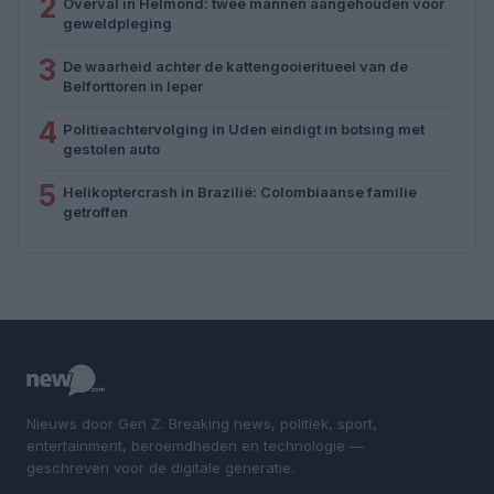
2
Overval in Helmond: twee mannen aangehouden voor
geweldpleging
3
De waarheid achter de kattengooieritueel van de
Belforttoren in Ieper
4
Politieachtervolging in Uden eindigt in botsing met
gestolen auto
5
Helikoptercrash in Brazilië: Colombiaanse familie
getroffen
Nieuws door Gen Z. Breaking news, politiek, sport,
entertainment, beroemdheden en technologie —
geschreven voor de digitale generatie.