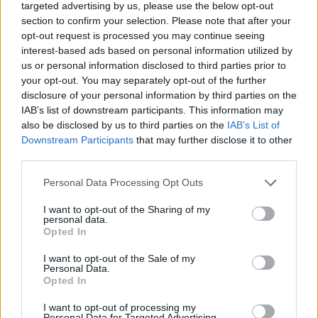
targeted advertising by us, please use the below opt-out
kritiek op beleid en de kwalificatie van
section to confirm your selection. Please note that after your
antisemitisme. Deze nuance is essentieel in een tijd
opt-out request is processed you may continue seeing
waarin de wereld steeds meer polariseert.
interest-based ads based on personal information utilized by
us or personal information disclosed to third parties prior to
your opt-out. You may separately opt-out of the further
disclosure of your personal information by third parties on the
IAB’s list of downstream participants. This information may
also be disclosed by us to third parties on the
IAB’s List of
Downstream Participants
that may further disclose it to other
third parties.
Please note that this website/app uses one or more Google
Personal Data Processing Opt Outs
services and may gather and store information including but
not limited to your visit or usage behaviour. You may click to
I want to opt-out of the Sharing of my
personal data.
grant or deny consent to Google and its third-party tags to
Opted In
use your data for below specified purposes in below Google
consent section.
I want to opt-out of the Sale of my
Personal Data.
Opted In
I want to opt-out of processing my
Personal Data for Targeted Advertising.