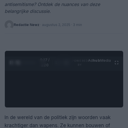
antisemitisme? Ontdek de nuances van deze
belangrijke discussie.
Redactie Newz
·
augustus 2, 2025
· 3 min
0:28 /
Ad
hub
Media
POWERED
1
/
4
1:20
BY
In de wereld van de politiek zijn woorden vaak
krachtiger dan wapens. Ze kunnen bouwen of