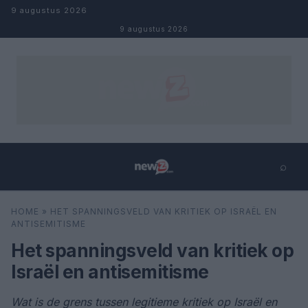
Naar inhoud
9 augustus 2026
9 augustus 2026
⌕
×
⌕
HOME
»
HET SPANNINGSVELD VAN KRITIEK OP ISRAËL EN
Zoeken
ANTISEMITISME
Het spanningsveld van kritiek op
Israël en antisemitisme
Wat is de grens tussen legitieme kritiek op Israël en