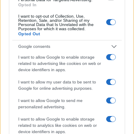
Een uitnodiging tot reflectie
Opted In
Het debat rondom Albanese en zijn uitspraken
I want to opt-out of Collection, Use,
Retention, Sale, and/or Sharing of my
nodigt ons uit tot diepere reflectie over hoe we als
Personal Data that Is Unrelated with the
Purposes for which it was collected.
samenleving omgaan met politieke kritiek. Het is
Opted Out
van groot belang om een veilige ruimte te creëren
Google consents
waar meningen kunnen worden uitgewisseld
zonder angst voor vervolging. Laten we de dialoog
I want to allow Google to enable storage
related to advertising like cookies on web or
aangaan, ons verdiepen in de verhalen en de
device identifiers in apps.
geschiedenis die deze discussie omringen, en ons
inzetten voor een samenleving waarin zowel kritiek
I want to allow my user data to be sent to
Google for online advertising purposes.
als respect voor mensenrechten hand in hand
gaan.
I want to allow Google to send me
personalized advertising.
I want to allow Google to enable storage
AUTEUR
related to analytics like cookies on web or
Redactie Newz
device identifiers in apps.