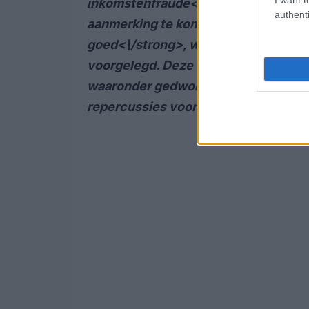
inkomstenfraude<\/strong>, waarbij 
authenti
aanmerking te komen voor grotere l
goed<\/strong>, waarbij opgeblazen 
voorgelegd. Deze frauduleuze activit
waaronder gedwongen verkopen, scha
repercussies voor de betrokkenen.<