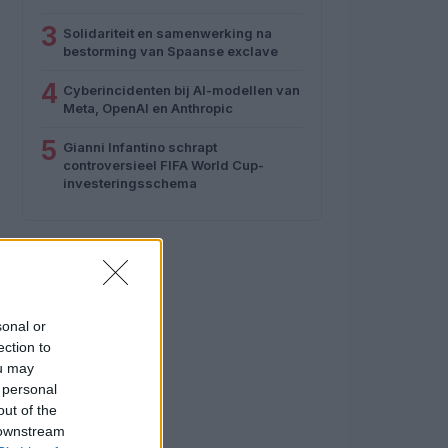
3
Solidariteit en samenwerking na
bestorming van Spaanse exclave
4
Cyberincidenten bij AI-modellen van
Meta, OpenAI en Anthropic
5
Gianni Infantino schrapt
controversieel FIFA World Cup-
investeringsschema
sonal or
ection to
ou may
 personal
out of the
 downstream