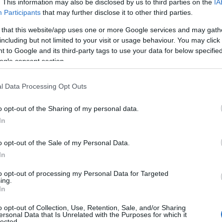
. This information may also be disclosed by us to third parties on the
IA
Participants
that may further disclose it to other third parties.
 that this website/app uses one or more Google services and may gath
including but not limited to your visit or usage behaviour. You may click 
 to Google and its third-party tags to use your data for below specifi
ogle consent section.
l Data Processing Opt Outs
o opt-out of the Sharing of my personal data.
In
o opt-out of the Sale of my Personal Data.
In
to opt-out of processing my Personal Data for Targeted
ing.
In
ere maanden heeft ontvouwd, onthulde een
o opt-out of Collection, Use, Retention, Sale, and/or Sharing
es uitbuitte, wat leidde tot aanzienlijke
ersonal Data that Is Unrelated with the Purposes for which it
lected.