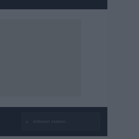
⌕
Zoeken