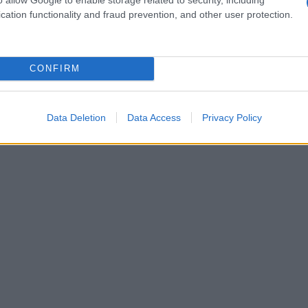
individuen hun inkomsten vervalsen om in
cation functionality and fraud prevention, and other user protection.
eningen, en
waardevervalsing van onroerend
taxaties aan kredietverstrekkers worden
eiten kunnen leiden tot ernstige gevolgen,
CONFIRM
de aan kredietwaardigheid en juridische
\/p>
Data Deletion
Data Access
Privacy Policy