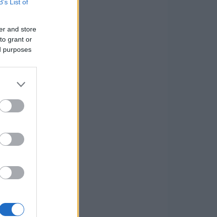
B’s List of
er and store
to grant or
ed purposes