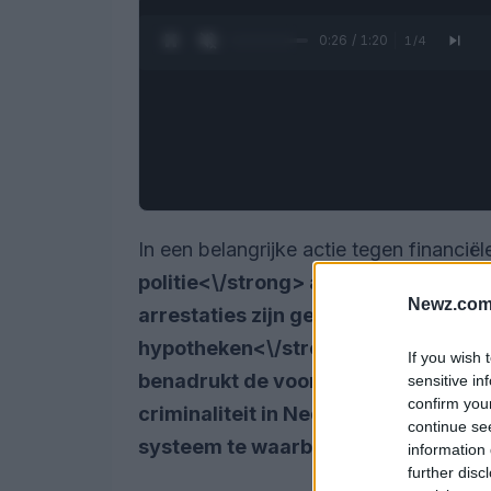
0:28 / 1:20
1
/
4
In een belangrijke actie tegen financi
politie<\/strong> acht personen a
Newz.com
arrestaties zijn gerelateerd aan ee
hypotheken<\/strong> en
witwassen
If you wish 
benadrukt de voortdurende inspanni
sensitive in
confirm you
criminaliteit in Nederland te bestrijd
continue se
systeem te waarborgen.<\/p>
information 
further disc