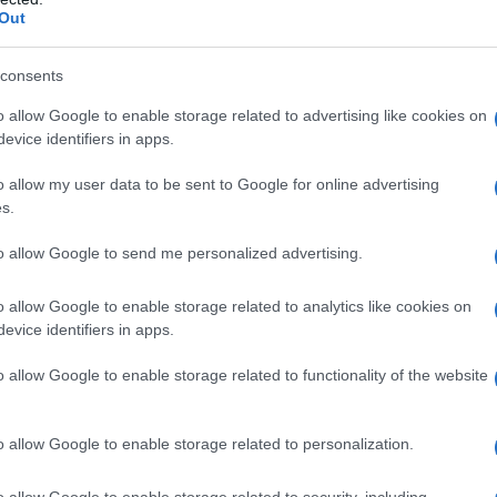
n zouden valse informatie hebben verzonnen
Out
it van plan waren terug te betalen, wat de
kers en de woningmarkt verergerde.<\/p>
consents
o allow Google to enable storage related to advertising like cookies on
kfraude<\/h2>
evice identifiers in apps.
o allow my user data to be sent to Google for online advertising
lijke bedreiging voor de economie, omdat
s.
ellingen ondermijnt en risico’s creëert voor
to allow Google to send me personalized advertising.
ude<\/em> verwijst naar verschillende
jn op het verkrijgen van een lening onder valse
o allow Google to enable storage related to analytics like cookies on
tation van persoonlijke financiële
evice identifiers in apps.
>
o allow Google to enable storage related to functionality of the website
eekfraude<\/h3>
o allow Google to enable storage related to personalization.
heekfraude<\/strong> zijn
o allow Google to enable storage related to security, including