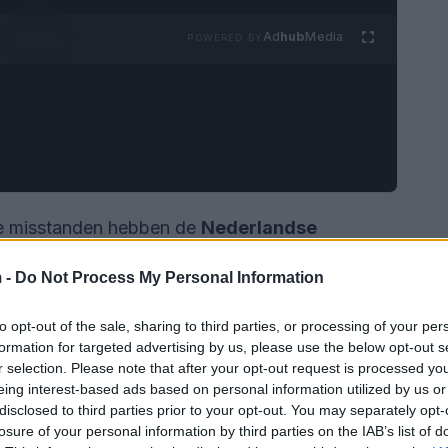
Ad
hub
Media
POWERED BY
ële misstanden hebben de
Nederlandse
angehouden in Amsterdam en Zaanstad. De
 -
Do Not Process My Personal Information
n schema dat betreft
frauduleuze
 van geld<\/strong>. Deze operatie
to opt-out of the sale, sharing to third parties, or processing of your per
ngen van de autoriteiten om financiële
formation for targeted advertising by us, please use the below opt-out s
r selection. Please note that after your opt-out request is processed y
en en de integriteit van het financiële
eing interest-based ads based on personal information utilized by us or
disclosed to third parties prior to your opt-out. You may separately opt-
losure of your personal information by third parties on the IAB’s list of