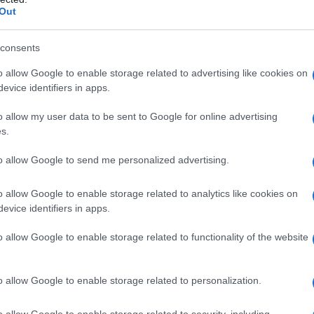
 concurrentiedruk
Out
kartonproducent
FOLBB
. Het Duitse zusterbedrijf
consents
 al faillissement aangevraagd bij een rechtbank
o allow Google to enable storage related to advertising like cookies on
evice identifiers in apps.
 in Eerbeek, waar ongeveer 220 mensen werken,
tel van betaling.
o allow my user data to be sent to Google for online advertising
s.
 ieder geval nog tot en met maandag wordt
to allow Google to send me personalized advertising.
delijk. Werknemers werden gistermiddag
tie van de fabriek wil niet inhoudelijk reageren
o allow Google to enable storage related to analytics like cookies on
evice identifiers in apps.
 en verwijst naar de curator.
o allow Google to enable storage related to functionality of the website
o allow Google to enable storage related to personalization.
o allow Google to enable storage related to security, including