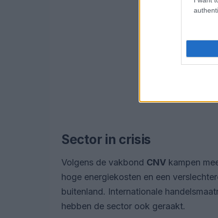
authenti
Sector in crisis
Volgens de vakbond
CNV
kampen meerd
hoge energiekosten en een verslechter
buitenland. Internationale handelsmaat
hebben de sector ook geraakt.