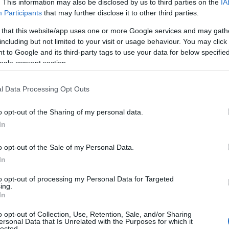
. This information may also be disclosed by us to third parties on the
IA
Participants
that may further disclose it to other third parties.
 that this website/app uses one or more Google services and may gath
including but not limited to your visit or usage behaviour. You may click 
 to Google and its third-party tags to use your data for below specifi
ogle consent section.
l Data Processing Opt Outs
o opt-out of the Sharing of my personal data.
In
o opt-out of the Sale of my Personal Data.
In
ove
in Eerbeek al failliet verklaard. Drie jaar
meer dan drie eeuwen actief was en in handen
to opt-out of processing my Personal Data for Targeted
ing.
at ook de toekomst van
Folding Boxboard
ter
In
o opt-out of Collection, Use, Retention, Sale, and/or Sharing
ersonal Data that Is Unrelated with the Purposes for which it
lected.