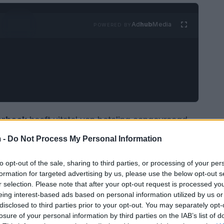
Ad
hub
Media
POWERED BY
erbeek
heeft uitstel van betaling aangevraagd,
dustrie in Gelderland. Dit is de derde keer in
 -
Do Not Process My Personal Information
 in het
Gelderse papierdorp
Eerbeek in financiële
to opt-out of the sale, sharing to third parties, or processing of your per
formation for targeted advertising by us, please use the below opt-out s
r selection. Please note that after your opt-out request is processed y
eing interest-based ads based on personal information utilized by us or
disclosed to third parties prior to your opt-out. You may separately opt-
losure of your personal information by third parties on the IAB’s list of