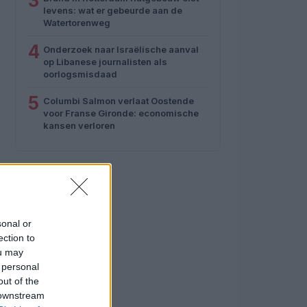
3
levens: wat er gebeurde aan de
Watertorenweg
4
Onderzoek naar Israëlische aanval
op Libanese journalisten als
oorlogsmisdaad
5
Columbi Salmon verlaat Oostende
voor Franse Gironde: economische
kansen verloren
sonal or
ection to
ou may
 personal
out of the
 downstream