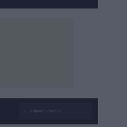
⌕
Zoeken