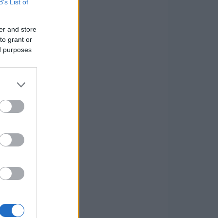
B’s List of
er and store
to grant or
ed purposes