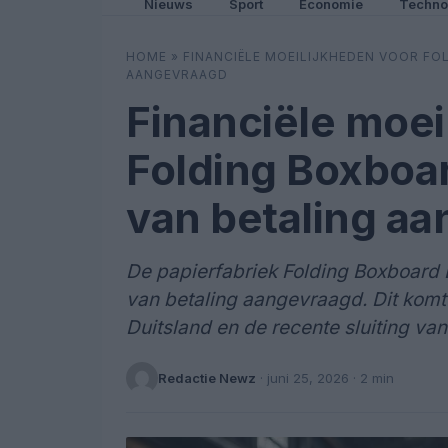
Nieuws
Sport
Economie
Techno
HOME
»
FINANCIËLE MOEILIJKHEDEN VOOR FO
AANGEVRAAGD
Financiële moei
Folding Boxboar
van betaling a
De papierfabriek Folding Boxboard 
van betaling aangevraagd. Dit komt n
Duitsland en de recente sluiting va
Redactie Newz
·
juni 25, 2026
· 2 min