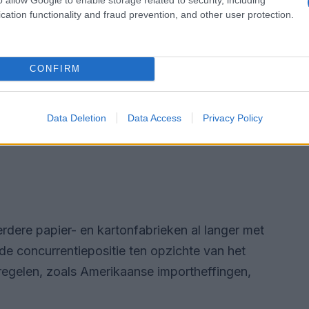
cation functionality and fraud prevention, and other user protection.
CONFIRM
Data Deletion
Data Access
Privacy Policy
ere papier- en kartonfabrieken al langer met
de concurrentiepositie ten opzichte van het
regelen, zoals Amerikaanse importheffingen,