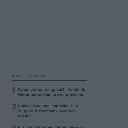
MEEST GELEZEN
1
Zwaar verkeersongeval in Karinthië:
Nederlandse familie zwaargewond
2
Bouw van balzaal aan Witte Huis
stilgelegd: rechtbank in beroep
besluit
Brand in Rotterdam flatgebouw eist