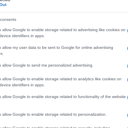
Out
odbevel
consents
 Haag vaardigde een
noodbevel
uit om de
o allow Google to enable storage related to advertising like cookies on
evice identifiers in apps.
 verbiedt personen die bijdragen aan
n gebied op te houden. De politie kon personen
o allow my user data to be sent to Google for online advertising
s.
 verwijderen of de toegang tot de Schilderswijk
to allow Google to send me personalized advertising.
genten gewond geraakt door zwaar
vuurwerk
o allow Google to enable storage related to analytics like cookies on
evice identifiers in apps.
rkeersregelaar raakte gewond. In totaal
 de avond en nacht na de wedstrijd. Van deze
o allow Google to enable storage related to functionality of the website
et een boete, terwijl er nog vier mensen
o allow Google to enable storage related to personalization.
o allow Google to enable storage related to security, including