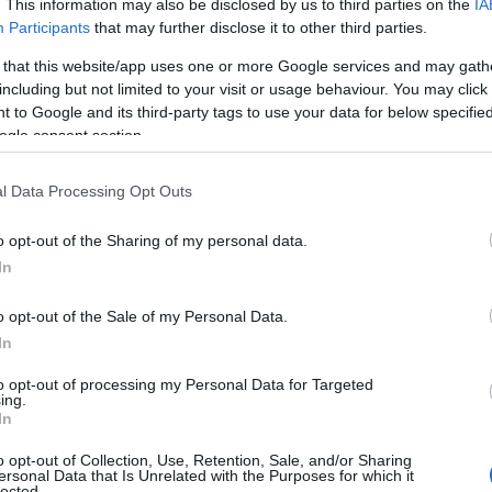
. This information may also be disclosed by us to third parties on the
IA
Participants
that may further disclose it to other third parties.
 that this website/app uses one or more Google services and may gath
including but not limited to your visit or usage behaviour. You may click 
 to Google and its third-party tags to use your data for below specifi
ogle consent section.
l Data Processing Opt Outs
o opt-out of the Sharing of my personal data.
In
o opt-out of the Sale of my Personal Data.
In
upporters die samenkwamen om te vieren. Er
zwaaid en auto’s toeterden door de straten.
to opt-out of processing my Personal Data for Targeted
ing.
r om en ontstond er onrust op het kruispunt van
In
litie moest de
Mobiele Eenheid
inzetten om de
o opt-out of Collection, Use, Retention, Sale, and/or Sharing
ersonal Data that Is Unrelated with the Purposes for which it
lected.