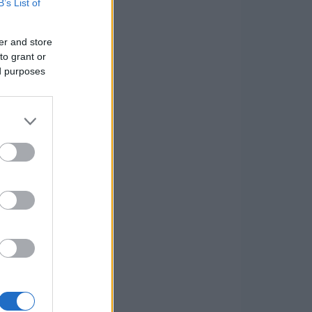
B’s List of
er and store
to grant or
ed purposes