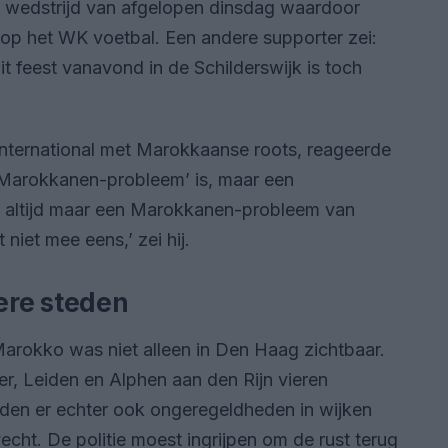
e wedstrijd van afgelopen dinsdag waardoor
 op het WK voetbal. Een andere supporter zei:
it feest vanavond in de Schilderswijk is toch
-international met Marokkaanse roots, reageerde
n ‘Marokkanen-probleem’ is, maar een
dt altijd maar een Marokkanen-probleem van
niet mee eens,’ zei hij.
ere steden
arokko was niet alleen in Den Haag zichtbaar.
r, Leiden en Alphen aan den Rijn vieren
nden er echter ook ongeregeldheden in wijken
ht. De politie moest ingrijpen om de rust terug