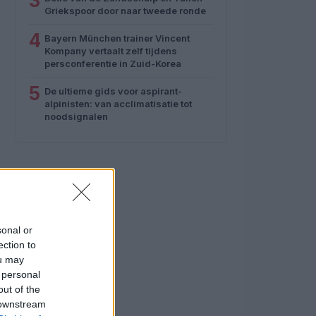
3
Griekspoor door naar tweede ronde
4
Bayern München trainer Vincent
Kompany vertaalt zelf tijdens
persconferentie in Zuid-Korea
5
De ultieme gids voor aspirant-
alpinisten: van acclimatisatie tot
noodsignalen
sonal or
ection to
ou may
 personal
out of the
 downstream