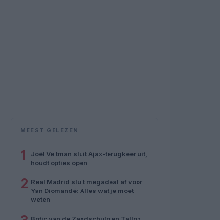
MEEST GELEZEN
1
Joël Veltman sluit Ajax-terugkeer uit,
houdt opties open
2
Real Madrid sluit megadeal af voor
Yan Diomandé: Alles wat je moet
weten
Botic van de Zandschulp en Tallon