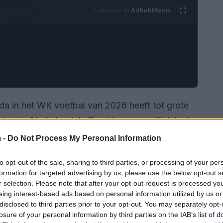
Ad
hub
Media
POWERED BY
 in het WK voetbal van 2026 heeft tot grote
ters in Nederland. In Den Haag, specifiek in de
t een groot feest. Helaas liep het evenement uit
 -
Do Not Process My Personal Information
ngrijpen
met zware middelen, waaronder een
to opt-out of the sale, sharing to third parties, or processing of your per
formation for targeted advertising by us, please use the below opt-out s
r selection. Please note that after your opt-out request is processed y
eing interest-based ads based on personal information utilized by us or
disclosed to third parties prior to your opt-out. You may separately opt-
losure of your personal information by third parties on the IAB’s list of