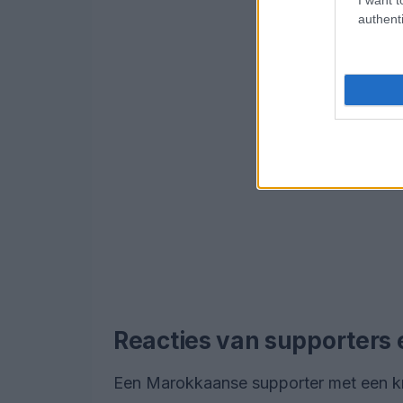
authenti
Reacties van supporters e
Een Marokkaanse supporter met een knalo