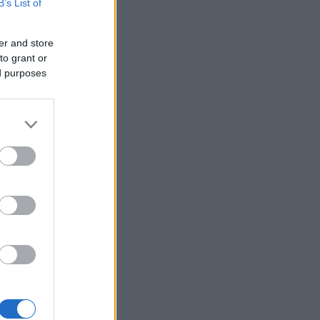
B’s List of
er and store
to grant or
ed purposes