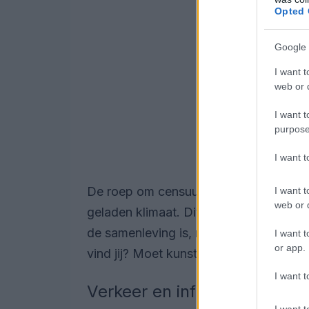
Opted 
Google 
I want t
web or d
I want t
purpose
I want 
De roep om censuur roept vragen op ov
I want t
web or d
geladen klimaat. Dit soort controverses 
de samenleving is, maar ook een kracht
I want t
or app.
vind jij? Moet kunst vrij zijn, of zijn er
I want t
Verkeer en infrastructuur 
I want t