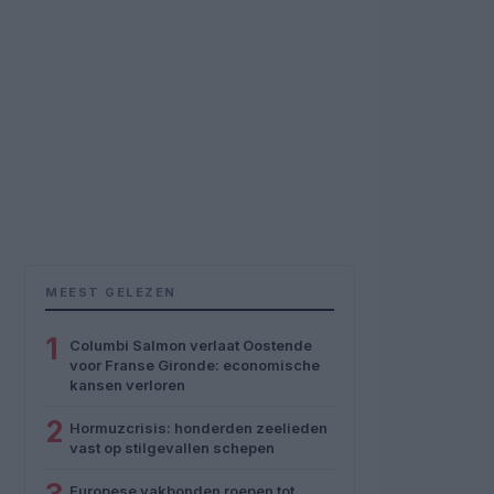
MEEST GELEZEN
1
Columbi Salmon verlaat Oostende
voor Franse Gironde: economische
kansen verloren
2
Hormuzcrisis: honderden zeelieden
vast op stilgevallen schepen
Europese vakbonden roepen tot