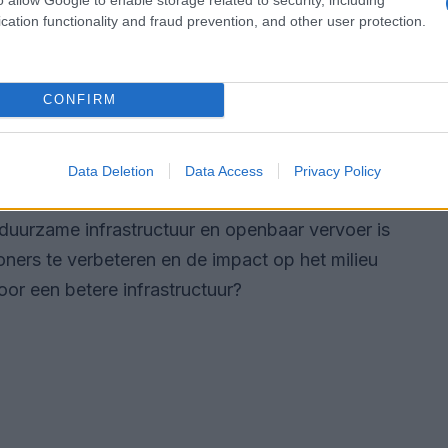
cation functionality and fraud prevention, and other user protection.
ociale kwesties, zijn er ook de dagelijkse
Recent zijn er ernstige verkeersproblemen
n de Tweede Coentunnel en op de A4. Dit
CONFIRM
delaars. Hoe kunnen we de verkeerssituatie
Data Deletion
Data Access
Privacy Policy
een terugkerend probleem dat vraagt om
 duurzame infrastructuur en openbaar vervoer is
oners te verbeteren en de impact op het milieu
oor een betere infrastructuur?