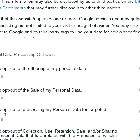
. This information may also be disclosed by us to third parties on the
IA
chtergrond van deze tragische gebeurtenis en
Participants
that may further disclose it to other third parties.
 zien hoe kwetsbaar onze samenlevingen zijn en
 that this website/app uses one or more Google services and may gath
n verstoord door geweld.
including but not limited to your visit or usage behaviour. You may click 
 to Google and its third-party tags to use your data for below specifi
ogle consent section.
aande over de band Bob Vylan, die beschuldigd
l Data Processing Opt Outs
. De Europese Joodse Associatie roept op tot
o opt-out of the Sharing of my personal data.
eet debat over vrijheid van meningsuiting en
In
Hoe ver mogen we gaan in het uiten van onze
o opt-out of the Sale of my Personal Data.
In
to opt-out of processing my Personal Data for Targeted
ing.
In
o opt-out of Collection, Use, Retention, Sale, and/or Sharing
ersonal Data that Is Unrelated with the Purposes for which it
lected.