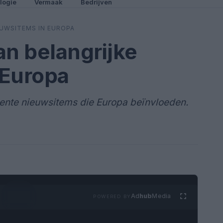
logie
Vermaak
Bedrijven
EUWSITEMS IN EUROPA
an belangrijke
 Europa
ente nieuwsitems die Europa beïnvloeden.
Ad
hub
Media
POWERED BY