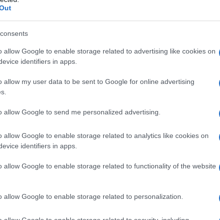
Out
consents
o allow Google to enable storage related to advertising like cookies on
evice identifiers in apps.
o allow my user data to be sent to Google for online advertising
s.
to allow Google to send me personalized advertising.
er wat kunst kan en mag zijn in een politiek
o allow Google to enable storage related to analytics like cookies on
evice identifiers in apps.
laat zien dat kunst niet alleen een reflectie van
ig instrument voor verandering kan zijn. Wat
o allow Google to enable storage related to functionality of the website
 grenzen?
o allow Google to enable storage related to personalization.
in Amsterdam
o allow Google to enable storage related to security, including