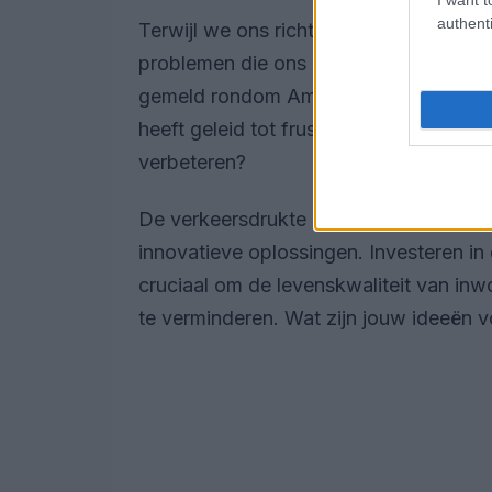
authenti
Terwijl we ons richten op politieke en s
problemen die ons leven beïnvloeden. 
gemeld rondom Amsterdam, met name i
heeft geleid tot frustraties onder pen
verbeteren?
De verkeersdrukte in grote steden is 
innovatieve oplossingen. Investeren in
cruciaal om de levenskwaliteit van inw
te verminderen. Wat zijn jouw ideeën v