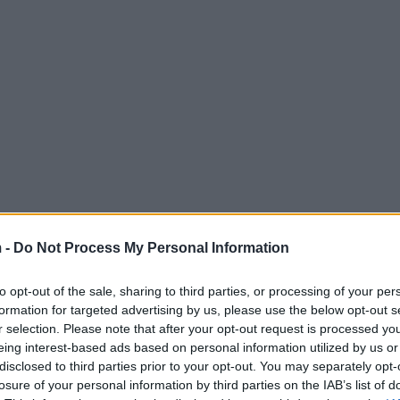
steerd in verband met een fatale schietpartij in
 -
Do Not Process My Personal Information
sche voorval heeft niet alleen geleid tot
t veel vragen over de veiligheid in onze
to opt-out of the sale, sharing to third parties, or processing of your per
formation for targeted advertising by us, please use the below opt-out s
el van veiligheid in de buurt?
r selection. Please note that after your opt-out request is processed y
eing interest-based ads based on personal information utilized by us or
en onschuldige burger, wat een golf van
disclosed to third parties prior to your opt-out. You may separately opt-
e autoriteiten en de gemeenschap wachten met
losure of your personal information by third parties on the IAB’s list of