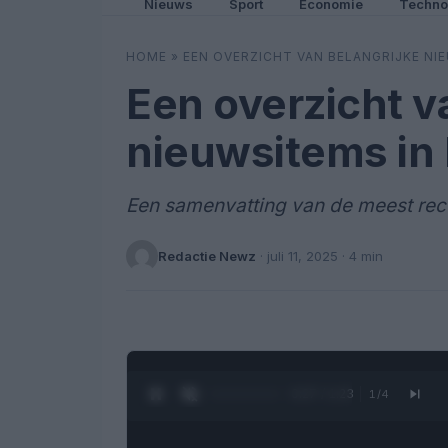
Nieuws
Sport
Economie
Techno
HOME
»
EEN OVERZICHT VAN BELANGRIJKE NI
Een overzicht v
nieuwsitems in
Een samenvatting van de meest rec
Redactie Newz
·
juli 11, 2025
· 4 min
0:28 / 1:23
1
/
4