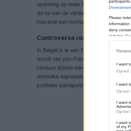
participants
spanning op meer informatie over de a
Downstream 
de rol van de verdachte. Het laat ons
Please note
hoe snel een normaal leven kan worde
information 
deny consent
in below Go
Controverse rond Bob Vylan
In België is er een flinke discussie g
Persona
wordt van pro-Palestijnse sympathieën
I want t
censuur tijdens een festival, wat een h
Opted 
artistieke expressie heeft ontketend. 
I want t
politieke standpunten?
Opted 
I want 
Advertis
Opted 
I want t
of my P
was col