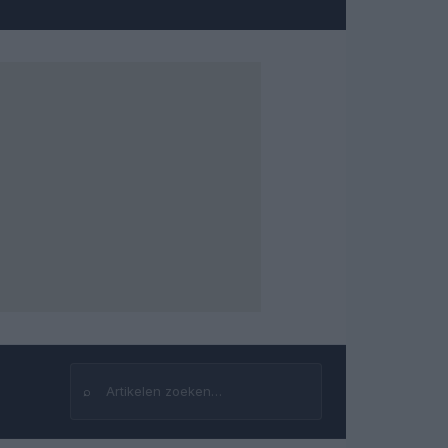
⌕
Zoeken