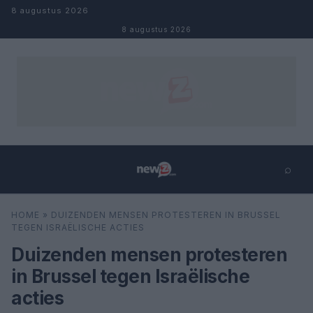
Naar inhoud
8 augustus 2026
8 augustus 2026
⌕
×
⌕
HOME
»
DUIZENDEN MENSEN PROTESTEREN IN BRUSSEL
Zoeken
TEGEN ISRAËLISCHE ACTIES
Duizenden mensen protesteren
in Brussel tegen Israëlische
acties