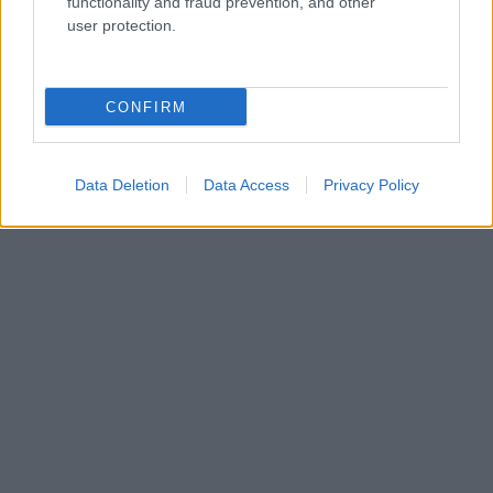
functionality and fraud prevention, and other
AUTEUR
user protection.
Redactie Newz
CONFIRM
Data Deletion
Data Access
Privacy Policy