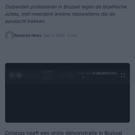
Duizenden protesteren in Brussel tegen de Israëlische
acties, met meerdere andere nieuwsitems die de
aandacht trekken.
Redactie Newz
·
juni 11, 2025
· 3 min
0:28 /
Ad
hub
Media
POWERED
1
/
4
1:21
BY
Onlangs heeft een grote demonstratie in Brussel