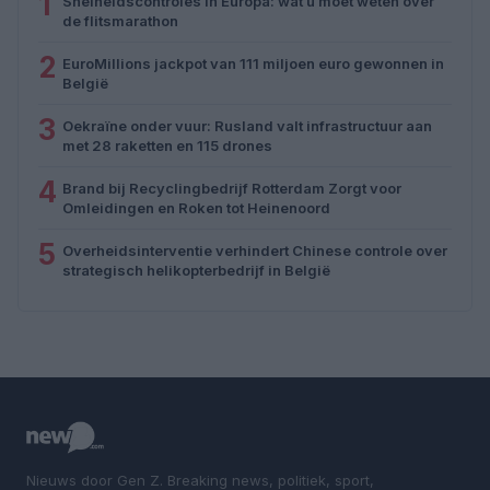
1
Snelheidscontroles in Europa: wat u moet weten over
de flitsmarathon
2
EuroMillions jackpot van 111 miljoen euro gewonnen in
België
3
Oekraïne onder vuur: Rusland valt infrastructuur aan
met 28 raketten en 115 drones
4
Brand bij Recyclingbedrijf Rotterdam Zorgt voor
Omleidingen en Roken tot Heinenoord
5
Overheidsinterventie verhindert Chinese controle over
strategisch helikopterbedrijf in België
Nieuws door Gen Z. Breaking news, politiek, sport,