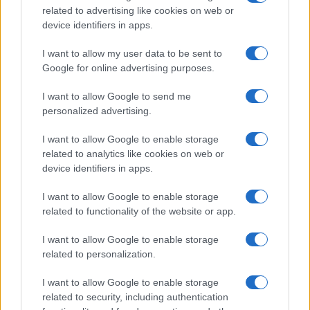
related to advertising like cookies on web or
device identifiers in apps.
I want to allow my user data to be sent to
Google for online advertising purposes.
I want to allow Google to send me
personalized advertising.
Verbod op smartphones in scholen
I want to allow Google to enable storage
related to analytics like cookies on web or
device identifiers in apps.
Tot slot is er een voorstel van de liberale
democraten in Nederland om smartphones volledig
I want to allow Google to enable storage
te verbieden op scholen. Dit onderwerp roept veel
related to functionality of the website or app.
discussie op over de rol van technologie in het
I want to allow Google to enable storage
onderwijs en het effect op de concentratie en
related to personalization.
leeromgeving van studenten.
I want to allow Google to enable storage
related to security, including authentication