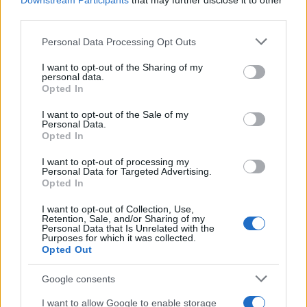
Downstream Participants
that may further disclose it to other
aanpak voor de toekomst.
third parties.
Ecologische impact van wolven
Please note that this website/app uses one or more Google
Personal Data Processing Opt Outs
services and may gather and store information including but
De terugkeer van de wolf naar de Veluwe kan
not limited to your visit or usage behaviour. You may click to
I want to opt-out of the Sharing of my
personal data.
grant or deny consent to Google and its third-party tags to
aanzienlijke gevolgen hebben voor het lokale
Opted In
use your data for below specified purposes in below Google
ecosysteem. Het is een belangrijk onderwerp dat
consent section.
I want to opt-out of the Sale of my
vragen oproept over biodiversiteit en natuurbeheer
Personal Data.
Opted In
in Nederland. Het is van belang om te begrijpen
I want to opt-out of processing my
hoe dergelijke veranderingen de natuurlijke balans
Personal Data for Targeted Advertising.
kunnen beïnvloeden.
Opted In
I want to opt-out of Collection, Use,
Retention, Sale, and/or Sharing of my
Personal Data that Is Unrelated with the
Purposes for which it was collected.
Opted Out
Google consents
I want to allow Google to enable storage