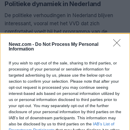
Politieke dynamiek in Nederland
De politieke verhoudingen in Nederland blijven
interessant, vooral met het VVD dat zich
comfortabel voelt bij het programma van de
extreemrechtse partijen, maar zich tegelijkertijd
Newz.com -
Do Not Process My Personal
distantieert van de leider Geert Wilders, die als
Information
onbetrouwbaar wordt beschouwd. Dit laat zien dat
If you wish to opt-out of the sale, sharing to third parties, or
politieke allianties complex zijn en voortdurend in
processing of your personal or sensitive information for
beweging.
targeted advertising by us, please use the below opt-out
section to confirm your selection. Please note that after your
Veranderingen in het openbaar vervoer
opt-out request is processed you may continue seeing
interest-based ads based on personal information utilized by
Recentelijk heeft een aanrijding tussen trams in
us or personal information disclosed to third parties prior to
your opt-out. You may separately opt-out of the further
Amsterdam geleid tot verwondingen en wijzigingen
disclosure of your personal information by third parties on the
in de routes. Dit incident benadrukt de noodzaak
IAB’s list of downstream participants. This information may
van veiligheidsmaatregelen en een efficiënte
also be disclosed by us to third parties on the
IAB’s List of