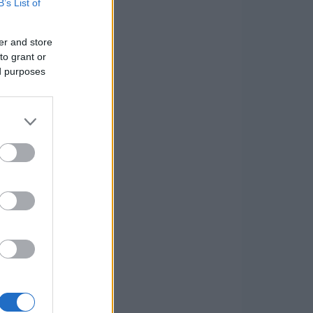
B’s List of
er and store
to grant or
ed purposes