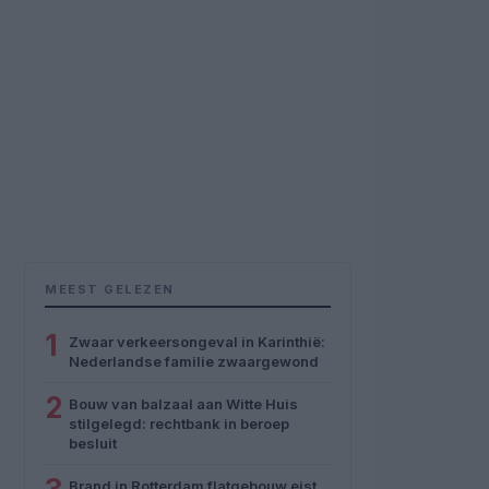
MEEST GELEZEN
1
Zwaar verkeersongeval in Karinthië:
Nederlandse familie zwaargewond
2
Bouw van balzaal aan Witte Huis
stilgelegd: rechtbank in beroep
besluit
Brand in Rotterdam flatgebouw eist