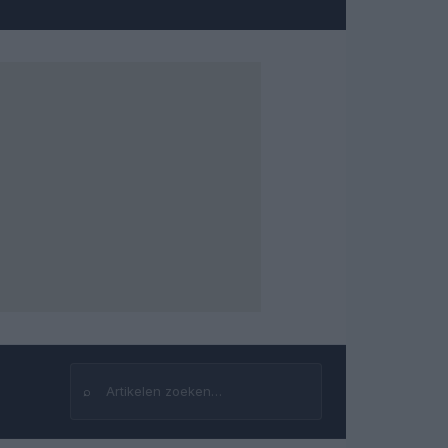
⌕
Zoeken