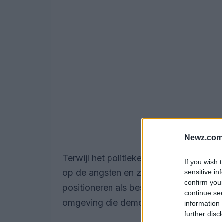
Newz.com
Terwijl het politieke landschap verander
If you wish 
op de angsten en zorgen die extremisti
sensitive in
confirm you
positioneren als beschermers van het 
continue se
omgeving die democratische waarden 
information 
further disc