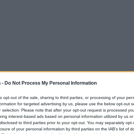
 -
Do Not Process My Personal Information
t, is het onze partij doel om actief in te spelen
to opt-out of the sale, sharing to third parties, or processing of your per
sche retoriek voeden. Door onszelf te
formation for targeted advertising by us, please use the below opt-out s
r selection. Please note that after your opt-out request is processed y
algemeen belang, streven we naar een inclusieve
eing interest-based ads based on personal information utilized by us or
en sociale samenhang bevordert.
disclosed to third parties prior to your opt-out. You may separately opt-
losure of your personal information by third parties on the IAB’s list of