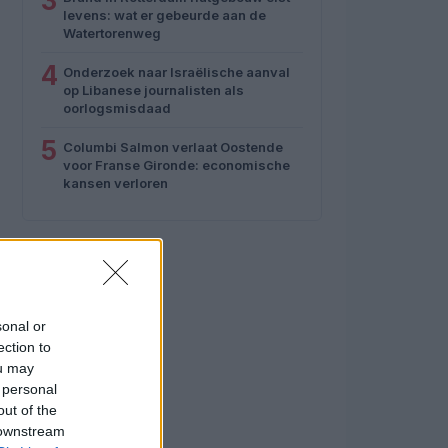
3
levens: wat er gebeurde aan de
Watertorenweg
4
Onderzoek naar Israëlische aanval
op Libanese journalisten als
oorlogsmisdaad
5
Columbi Salmon verlaat Oostende
voor Franse Gironde: economische
kansen verloren
sonal or
ection to
ou may
 personal
out of the
 downstream