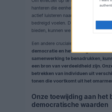
Om effectief op te treden tegen extrem
authenti
hanteren die eenheid en begrip tussen
actief luisteren naar de zorgen van g
bedreigd voelen. Door hun angsten te 
bieden, kunnen we vertrouwen opbouw
Een andere cruciale strategie is het on
democratie en het belang van inclusi
samenwerking te benadrukken, kunne
een bron van verdeeldheid zijn. Onze
betrekken van individuen uit versch
tonen die voortkomt uit het omarme
Onze toewijding aan het
democratische waarden