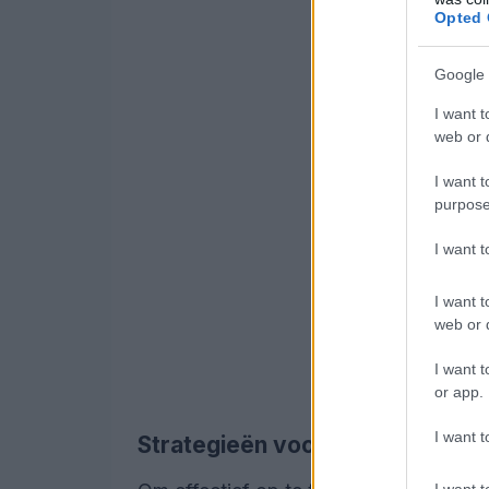
Opted 
Google 
I want t
web or d
I want t
purpose
I want 
I want t
web or d
I want t
or app.
I want t
Strategieën voor eenheid en be
I want t