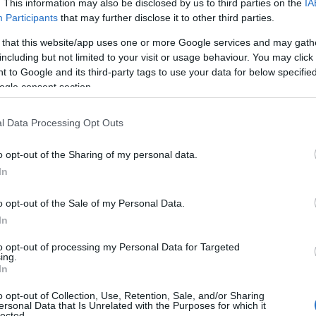
. This information may also be disclosed by us to third parties on the
IA
e en de gevolgen
Participants
that may further disclose it to other third parties.
 that this website/app uses one or more Google services and may gath
enlijke stijging gezien van populistische
including but not limited to your visit or usage behaviour. You may click 
ele politieke structuren uitdagen. Deze
 to Google and its third-party tags to use your data for below specifi
ogle consent section.
appelijke angsten, waarbij ze verdeeldheid
steun te vergaren.
Wilders’ ideologie,
l Data Processing Opt Outs
entiment en nationalistische vurigheid,
 retoriek.
o opt-out of the Sharing of my personal data.
In
verhalen tegen te gaan. Door feitelijke
o opt-out of the Sale of my Personal Data.
ssen verschillende groepen te bevorderen,
In
erde politiek verminderen die de sociale
to opt-out of processing my Personal Data for Targeted
el om gesprekken aan te gaan die onze
ing.
In
kken, in plaats van te laten toegeven dat
o opt-out of Collection, Use, Retention, Sale, and/or Sharing
neert.
ersonal Data that Is Unrelated with the Purposes for which it
lected.