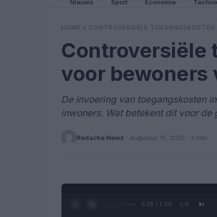
Nieuws
Sport
Economie
Techno
HOME
»
CONTROVERSIËLE TOEGANGSKOSTEN 
Controversiële
voor bewoners 
De invoering van toegangskosten in 
inwoners. Wat betekent dit voor d
Redactie Newz
·
augustus 15, 2025
· 3 min
0:27 / 1:50
1
/
4