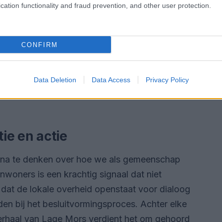
cation functionality and fraud prevention, and other user protection.
CONFIRM
Data Deletion
Data Access
Privacy Policy
tie en actie
om na te denken over hoe we als gemeenschap
nwoners is een krachtig signaal dat niet
 dat de lokale overheid openstaat voor dialoog
en bij het besluitvormingsproces. Achter elke
 verhaal van Lage Mors verdient het om gehoord