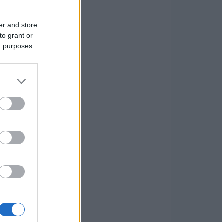
er and store
to grant or
ed purposes