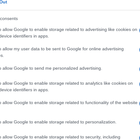
Out
nschap en traditie
consents
o allow Google to enable storage related to advertising like cookies on
chiedenis, vol tradities en sociale cohesie.
evice identifiers in apps.
ap, en de nieuwe regels worden gezien als een
o allow my user data to be sent to Google for online advertising
voering van toegangskosten voelt ingrijpend en
s.
ijd al in de wijk hebben gewoond. De sterke
to allow Google to send me personalized advertising.
iedenis maakt deze situatie des te pijnlijker.
e manier waarop lokale overheden met hun
o allow Google to enable storage related to analytics like cookies on
en nemen.
evice identifiers in apps.
o allow Google to enable storage related to functionality of the website
o allow Google to enable storage related to personalization.
o allow Google to enable storage related to security, including