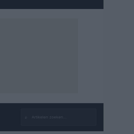
⌕
Zoeken