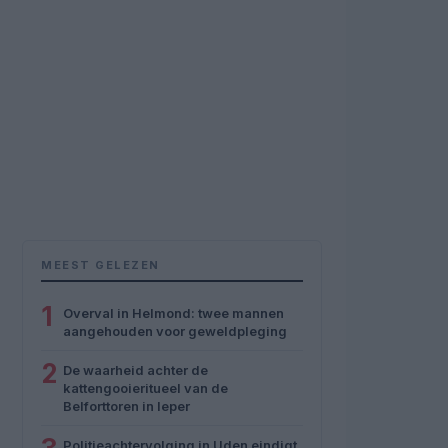
MEEST GELEZEN
1
Overval in Helmond: twee mannen
aangehouden voor geweldpleging
2
De waarheid achter de
kattengooieritueel van de
Belforttoren in Ieper
Politieachtervolging in Uden eindigt