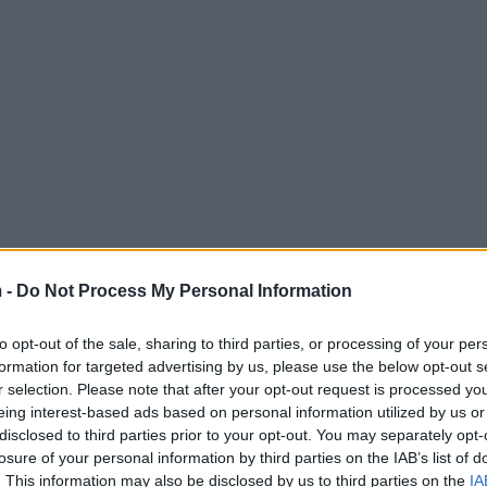
 -
Do Not Process My Personal Information
egangskosten?
to opt-out of the sale, sharing to third parties, or processing of your per
formation for targeted advertising by us, please use the below opt-out s
voeren is niet zomaar uit de lucht komen vallen.
r selection. Please note that after your opt-out request is processed y
samenspel van economische en sociale factoren.
eing interest-based ads based on personal information utilized by us or
disclosed to third parties prior to your opt-out. You may separately opt-
nnovatieve manieren om hun inkomsten te
losure of your personal information by third parties on the IAB’s list of
kingskracht van de wijk te behouden. Maar achter
. This information may also be disclosed by us to third parties on the
IA