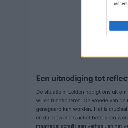
authenti
Een uitnodiging tot reflec
De situatie in Leiden nodigt ons uit 
willen functioneren. De woede van de i
genegeerd kan worden. Het is cruciaal
en dat bewoners actief betrokken word
maatregel schuilt een verhaal, en het