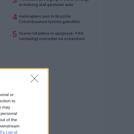
3
in botsing met gestolen auto
4
Helikoptercrash in Brazilië:
Colombiaanse familie getroffen
5
Gianni Infantino in opspraak: FIFA
verdedigt voorzitter na schandaal
sonal or
ection to
ou may
 personal
out of the
 downstream
B’s List of