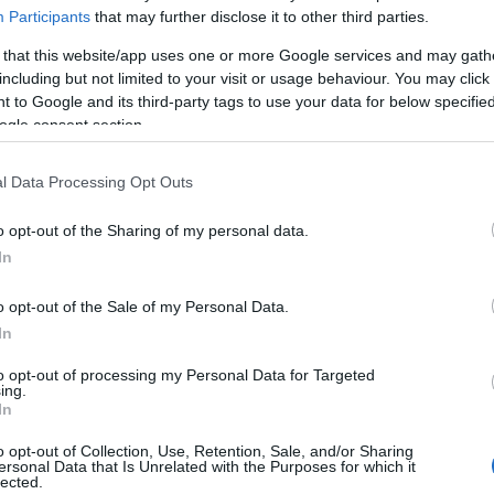
Participants
that may further disclose it to other third parties.
ende werkelijkheid: de bewoners voelen zich niet
en gemeenschap waar saamhorigheid hoog in
 that this website/app uses one or more Google services and may gath
including but not limited to your visit or usage behaviour. You may click 
f die waarden op het spel staan. De onvrede
 to Google and its third-party tags to use your data for below specifi
ie wordt steeds luider.
ogle consent section.
 elkaar gezet?
l Data Processing Opt Outs
n willekeurige maatregel. Lokale overheden
o opt-out of the Sharing of my personal data.
In
rd om de haalbaarheid en impact van dergelijke
en zijn bedoeld om de infrastructuur te
o opt-out of the Sale of my Personal Data.
elt het voor veel bewoners als een inbreuk op
In
 van deze maatregel vereist een robuust
to opt-out of processing my Personal Data for Targeted
ing.
eten kunnen aantonen dat ze daadwerkelijk in
In
agingen met zich mee, zoals privacykwesties en
o opt-out of Collection, Use, Retention, Sale, and/or Sharing
it, en de tijd zal ons leren of deze maatregel
ersonal Data that Is Unrelated with the Purposes for which it
lected.