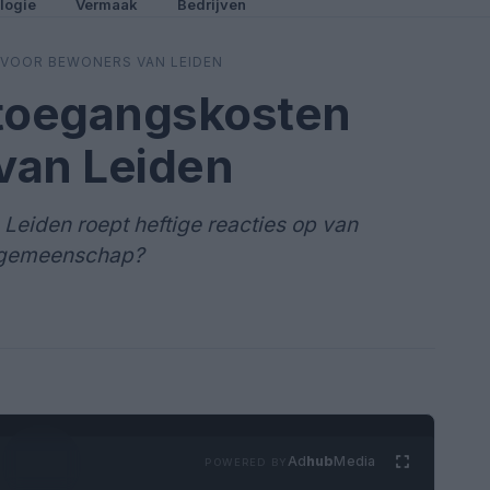
logie
Vermaak
Bedrijven
VOOR BEWONERS VAN LEIDEN
 toegangskosten
van Leiden
Leiden roept heftige reacties op van
e gemeenschap?
Ad
hub
Media
POWERED BY