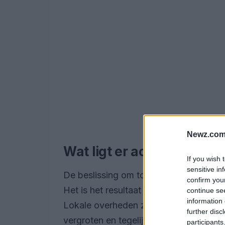
Newz.com
Wat ligt er achter de to
If you wish 
sensitive in
De beslissing om toegangskosten in te 
confirm you
Het is het resultaat van een complex 
continue se
information 
Lokale overheden zijn op zoek naar i
further disc
vergroten en tegelijkertijd de aantrek
participants