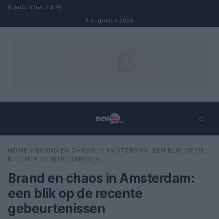
Naar inhoud
9 augustus 2026
9 augustus 2026
⌕
×
⌕
HOME
»
BRAND EN CHAOS IN AMSTERDAM: EEN BLIK OP DE
Zoeken
RECENTE GEBEURTENISSEN
Brand en chaos in Amsterdam:
een blik op de recente
gebeurtenissen