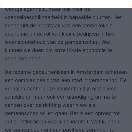
sluiten. Dit heeft niet alleen gevolgen voor de
werkgelegenheid, maar ook voor de
voedselbeschikbaarheid in bepaalde buurten. Het
benadrukt de noodzaak van een sterke lokale
economie en de rol van kleine bedrijven in het
levensonderhoud van de gemeenschap. Wat
kunnen we doen om onze lokale economie te
ondersteunen?
De recente gebeurtenissen in Amsterdam schetsen
een complex beeld van een stad in verandering. De
verhalen achter deze incidenten zijn niet alleen
schokkend, maar ook een uitnodiging om na te
denken over de richting waarin we als
gemeenschap willen gaan. Het is een oproep tot
actie, reflectie en vooral solidariteit. Wat kunnen
we samen doen om een positieve verandering