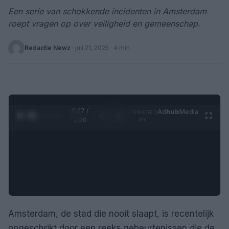
Een serie van schokkende incidenten in Amsterdam
roept vragen op over veiligheid en gemeenschap.
Redactie Newz
·
juli 21, 2025
· 4 min
0:28 /
Ad
hub
Media
POWERED
1
/
4
1:20
BY
Amsterdam, de stad die nooit slaapt, is recentelijk
opgeschrikt door een reeks gebeurtenissen die de