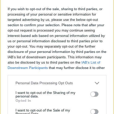
gaat niet alleen over handel, maar ook over morele
en ethische overwegingen. Het afwijzen van deze
If you wish to opt-out of the sale, sharing to third parties, or
processing of your personal or sensitive information for
motie laat zien hoe politiek en consumentengedrag
targeted advertising by us, please use the below opt-out
met elkaar verweven zijn. De keuzes in de
section to confirm your selection. Please note that after your
gemeenteraad hebben een directe impact op de
opt-out request is processed you may continue seeing
interest-based ads based on personal information utilized by
lokale economie en de sociale cohesie in de
us or personal information disclosed to third parties prior to
gemeenschap. Hoeveel invloed hebben we
your opt-out. You may separately opt-out of the further
eigenlijk op de beslissingen die onze levens
disclosure of your personal information by third parties on the
IAB’s list of downstream participants. This information may
vormgeven?
also be disclosed by us to third parties on the
IAB’s List of
Downstream Participants
that may further disclose it to other
De strijd tegen de fastfoodcultuur
third parties.
Een opmerkelijke juridische strijd ontvouwde zich
Please note that this website/app uses one or more Google
Personal Data Processing Opt Outs
services and may gather and store information including but
rond McDonald’s in Amsterdam Zuid, waar een
not limited to your visit or usage behaviour. You may click to
I want to opt-out of the Sharing of my
rechter toestemming gaf voor een omheining om
personal data.
grant or deny consent to Google and its third-party tags to
Opted In
klanten buiten te houden. Dit geval symboliseert de
use your data for below specified purposes in below Google
consent section.
I want to opt-out of the Sale of my
bredere strijd tegen de fastfoodcultuur, die steeds
Personal Data.