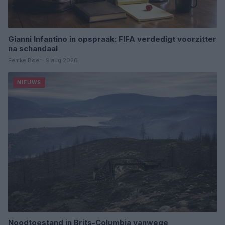
Gianni Infantino in opspraak: FIFA verdedigt voorzitter
na schandaal
Femke Boer · 9 aug 2026
NIEUWS
Noodtoestand in Brits-Columbia vanwege