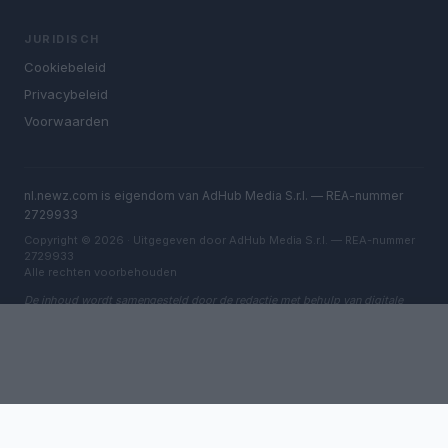
JURIDISCH
Cookiebeleid
Privacybeleid
Voorwaarden
nl.newz.com is eigendom van AdHub Media S.r.l. — REA-nummer
2729933
Copyright © 2026 · Uitgegeven door AdHub Media S.r.l. — REA-nummer
2729933
Alle rechten voorbehouden
De inhoud wordt samengesteld door de redactie met behulp van digitale
tools en geproduceerd in samenwerking met onafhankelijke auteurs.