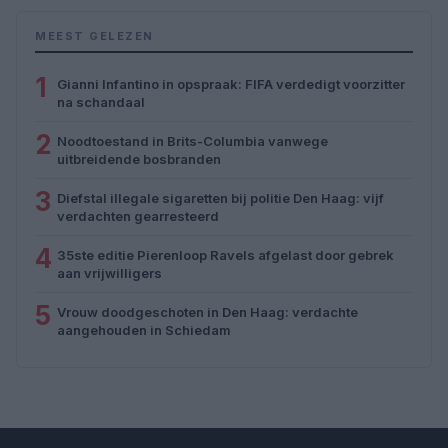
MEEST GELEZEN
1
Gianni Infantino in opspraak: FIFA verdedigt voorzitter
na schandaal
2
Noodtoestand in Brits-Columbia vanwege
uitbreidende bosbranden
3
Diefstal illegale sigaretten bij politie Den Haag: vijf
verdachten gearresteerd
4
35ste editie Pierenloop Ravels afgelast door gebrek
aan vrijwilligers
5
Vrouw doodgeschoten in Den Haag: verdachte
aangehouden in Schiedam