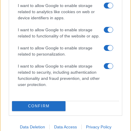
I want to allow Google to enable storage
related to analytics like cookies on web or
device identifiers in apps.
Een tragisch voorval in Coevorden
I want to allow Google to enable storage
De schokkende schietpartij in Coevorden, waarbij
related to functionality of the website or app.
een 21-jarige om het leven kwam en een 18-jarige
werd gearresteerd, herinnert ons aan de
I want to allow Google to enable storage
related to personalization.
kwetsbaarheid van het leven. Dit soort incidenten
roept vragen op over geweld en de rol van de
I want to allow Google to enable storage
samenleving in het creëren van een veilige
related to security, including authentication
functionality and fraud prevention, and other
omgeving voor iedereen. Hoe kunnen we samen
user protection.
werken aan een veiligere gemeenschap?
De sluiting van de Coop-keten
CONFIRM
En als klap op de vuurpijl komt het nieuws dat de
Coop-keten in Nederland op het punt staat te
Data Deletion
Data Access
Privacy Policy