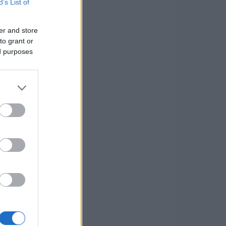
B’s List of
er and store
to grant or
ed purposes