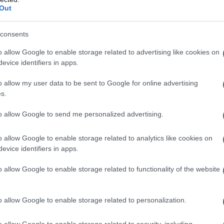
Out
consents
o allow Google to enable storage related to advertising like cookies on
evice identifiers in apps.
o allow my user data to be sent to Google for online advertising
s.
to allow Google to send me personalized advertising.
o allow Google to enable storage related to analytics like cookies on
evice identifiers in apps.
o allow Google to enable storage related to functionality of the website
ernatieve routes te overwegen en waar mogelijk
is een uitdaging die de stedelijke infrastructuur
o allow Google to enable storage related to personalization.
ve oplossingen om de doorstroom te verbeteren.
enlijk het hoofd bieden?
o allow Google to enable storage related to security, including