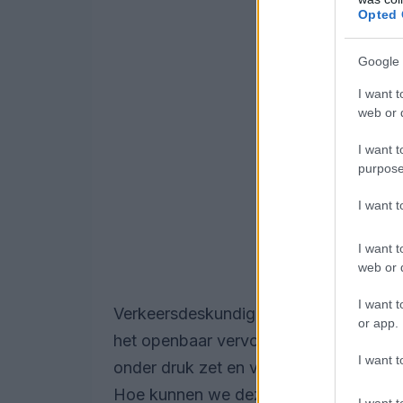
Opted 
Google 
I want t
web or d
I want t
purpose
I want 
I want t
web or d
I want t
Verkeersdeskundigen adviseren om alt
or app.
het openbaar vervoer te gebruiken. Het 
I want t
onder druk zet en vraagt om innovatie
Hoe kunnen we deze verkeerschaos eig
I want t