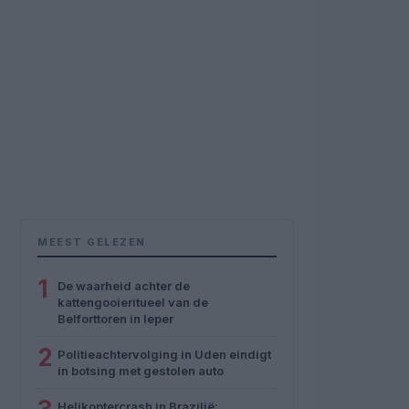
MEEST GELEZEN
1
De waarheid achter de
kattengooieritueel van de
Belforttoren in Ieper
2
Politieachtervolging in Uden eindigt
in botsing met gestolen auto
Helikoptercrash in Brazilië: