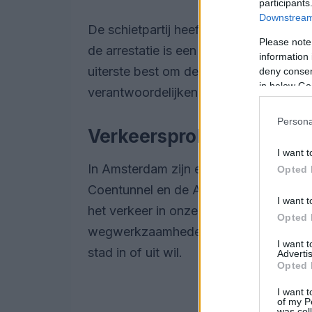
participants
Downstream 
De schietpartij heeft geleid tot een go
Please note
de arrestatie is een belangrijke stap ri
information 
uiterste best om de omstandigheden r
deny consent
in below Go
verantwoordelijken voor hun daden te 
Persona
Verkeersproblemen ron
I want t
In Amsterdam zijn er momenteel ernst
Opted 
Coentunnel en de A4. Reizigers en pend
I want t
het verkeer in onze hoofdstad toch zo
Opted 
wegwerkzaamheden en ongevallen, en d
I want 
stad in of uit wil.
Advertis
Opted 
I want t
of my P
was col