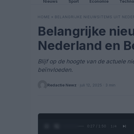
Nieuws
Sport
Economie
Techno
HOME
»
BELANGRIJKE NIEUWSITEMS UIT NEDE
Belangrijke nie
Nederland en B
Blijf op de hoogte van de actuele n
beïnvloeden.
Redactie Newz
·
juli 12, 2025
· 3 min
0:28 / 1:50
1
/
4