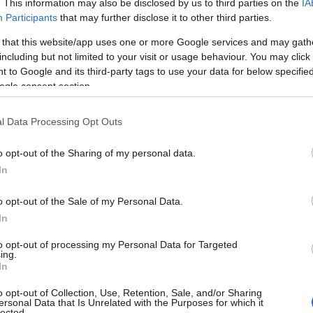
. This information may also be disclosed by us to third parties on the
IA
Participants
that may further disclose it to other third parties.
lf van bezorgdheid over geweld in de straten, en
 that this website/app uses one or more Google services and may gath
chting rechtvaardigheid. De autoriteiten doen hun
including but not limited to your visit or usage behaviour. You may click 
ond deze tragedie te onderzoeken en de
 to Google and its third-party tags to use your data for below specifi
ogle consent section.
laten boeten.
l Data Processing Opt Outs
d Amsterdam
o opt-out of the Sharing of my personal data.
ige verkeersproblemen, vooral rond de Tweede
In
elaars staan vaak uren in de file. Wat maakt
o opt-out of the Sale of my Personal Data.
 ingewikkeld? De verstoppingen ontstaan door
In
e impact is voelbaar voor iedereen die de
to opt-out of processing my Personal Data for Targeted
ing.
In
o opt-out of Collection, Use, Retention, Sale, and/or Sharing
ersonal Data that Is Unrelated with the Purposes for which it
lected.