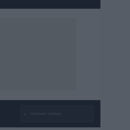
⌕
Zoeken