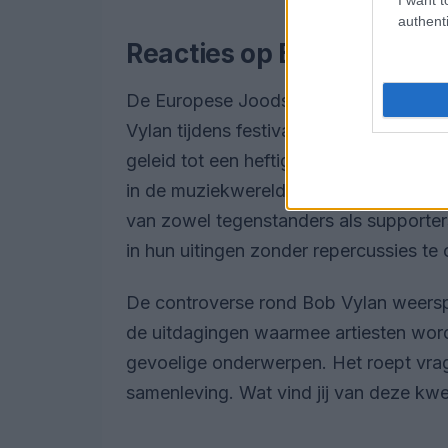
authenti
Reacties op Bob Vylan’s 
De Europese Joodse Associatie heeft
Vylan tijdens festivals in België, vanw
geleid tot een heftige discussie over 
in de muziekwereld. De band, bekend om
van zowel tegenstanders als supporte
in hun uitingen zonder repercussies te
De controverse rond Bob Vylan weersp
de uitdagingen waarmee artiesten word
gevoelige onderwerpen. Het roept vrag
samenleving. Wat vind jij van deze kwe