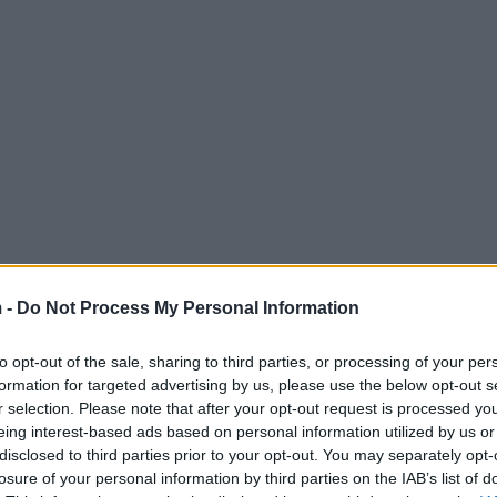
 in Rotterdam
 -
Do Not Process My Personal Information
 in verband met een fatale schietpartij die op 5
to opt-out of the sale, sharing to third parties, or processing of your per
Dit voorval heeft niet alleen de lokale
formation for targeted advertising by us, please use the below opt-out s
r selection. Please note that after your opt-out request is processed y
 ook een schaduw over de veiligheid in
eing interest-based ads based on personal information utilized by us or
aan de uitdagingen waar veel Europese steden
disclosed to third parties prior to your opt-out. You may separately opt-
losure of your personal information by third parties on the IAB’s list of
 we ons eigenlijk in onze eigen straten?