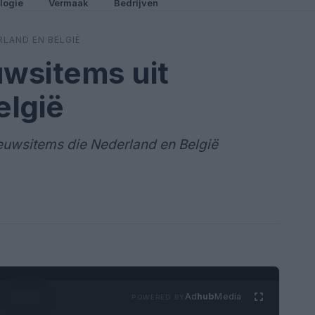
logie
Vermaak
Bedrijven
RLAND EN BELGIË
uwsitems uit
elgië
ieuwsitems die Nederland en België
Ad
hub
Media
POWERED BY