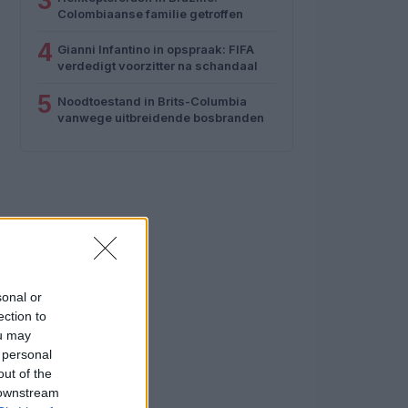
3
Colombiaanse familie getroffen
4
Gianni Infantino in opspraak: FIFA
verdedigt voorzitter na schandaal
5
Noodtoestand in Brits-Columbia
vanwege uitbreidende bosbranden
sonal or
ection to
ou may
 personal
out of the
 downstream