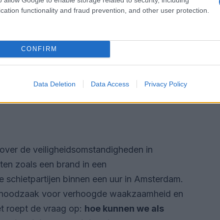
cation functionality and fraud prevention, and other user protection.
CONFIRM
Data Deletion
Data Access
Privacy Policy
 over de veiligheidsomstandigheden in
ten zoals een brand in een
 schietpartijen binnen een uur in Amsterdam.
 noodzaak voor verhoogde waakzaamheid en
t roept de vraag op:
hoe kunnen we als