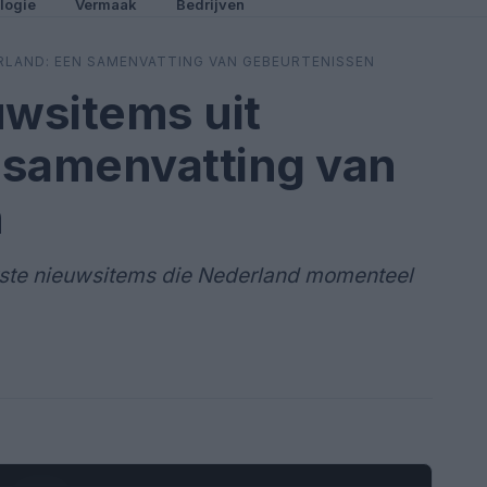
logie
Vermaak
Bedrijven
RLAND: EEN SAMENVATTING VAN GEBEURTENISSEN
uwsitems uit
 samenvatting van
n
kste nieuwsitems die Nederland momenteel