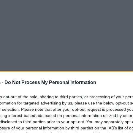
 -
Do Not Process My Personal Information
to opt-out of the sale, sharing to third parties, or processing of your per
ntlinie
formation for targeted advertising by us, please use the below opt-out s
r selection. Please note that after your opt-out request is processed y
eing interest-based ads based on personal information utilized by us or
Nederland zijn paraatheid verhoogd door KLM-
disclosed to third parties prior to your opt-out. You may separately opt-
eze beslissing is een reactie op de toenemende
losure of your personal information by third parties on the IAB’s list of