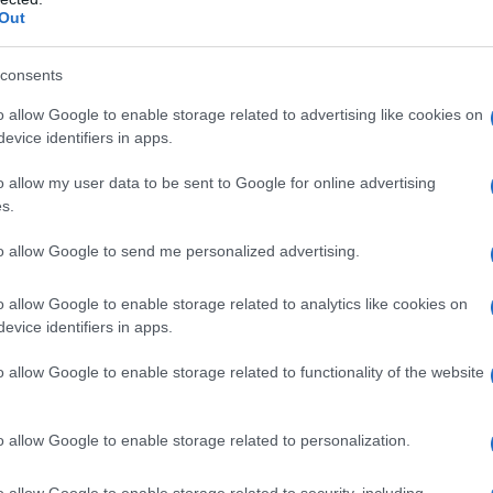
Out
tdagingen
consents
allemaal raakt, is het gebrek aan
o allow Google to enable storage related to advertising like cookies on
evice identifiers in apps.
ijdelijke prefab woningen. Deze situatie
r betaalbare huisvesting, vooral onder
o allow my user data to be sent to Google for online advertising
ovatieve oplossingen en samenwerking tussen
s.
happelijke organisaties. De noodzaak om
to allow Google to send me personalized advertising.
te waarborgen, is cruciaal voor de stabiliteit
nd die je kent hier last van?
o allow Google to enable storage related to analytics like cookies on
evice identifiers in apps.
o allow Google to enable storage related to functionality of the website
o allow Google to enable storage related to personalization.
o allow Google to enable storage related to security, including