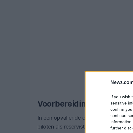
Newz.com
If you wish 
Voorbereidingen op de fro
sensitive in
confirm you
continue se
In een opvallende ontwikkeling heeft 
information 
piloten als reservisten in te zetten. D
further disc