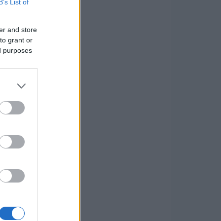
B’s List of
er and store
to grant or
ed purposes