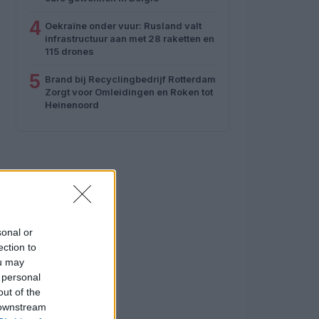
4
Oekraïne onder vuur: Rusland valt
infrastructuur aan met 28 raketten en
115 drones
5
Brand bij Recyclingbedrijf Rotterdam
Zorgt voor Omleidingen en Roken tot
Heinenoord
sonal or
ection to
ou may
 personal
out of the
 downstream