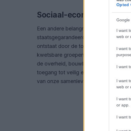
Opted 
Sociaal-economische ui
Google 
Een andere belangrijke kwestie die ons 
I want t
web or d
staatsgegarandeerde hypotheken voor t
ontstaat door de toenemende vraag naa
I want t
kwetsbare groepen. Het vraagt om inn
purpose
de overheid, bouwbedrijven en maatsc
I want 
toegang tot veilig en betaalbaar wonen 
van onze samenleving.
Heb jij of iema
I want t
web or d
I want t
or app.
I want t
I want t