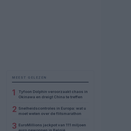
MEEST GELEZEN
1
Tyfoon Dolphin veroorzaakt chaos in
Okinawa en dreigt China te treffen
2
Snelheidscontroles in Europa: wat u
moet weten over de flitsmarathon
3
EuroMillions jackpot van 111 miljoen
euro gewonnen in België