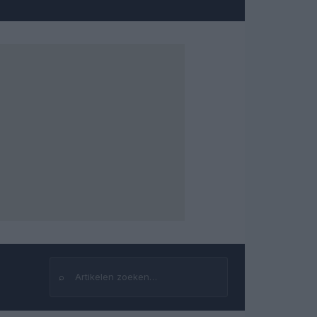
⌕
Zoeken