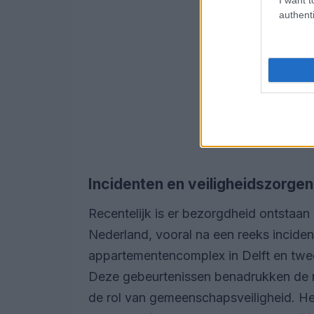
authenti
Incidenten en veiligheidszorgen
Recentelijk is er bezorgdheid ontstaan
Nederland, vooral na een reeks inciden
appartementencomplex in Delft en twee
Deze gebeurtenissen benadrukken de
de rol van gemeenschapsveiligheid. He