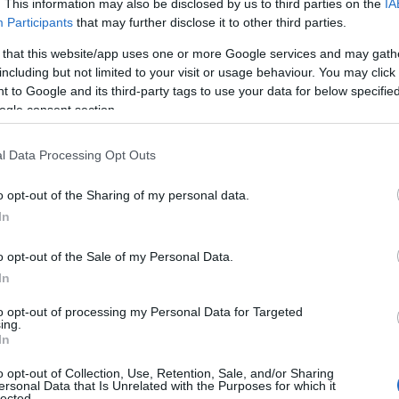
. This information may also be disclosed by us to third parties on the
IA
der druk zetten. De luchtvaartmaatschappij
Participants
that may further disclose it to other third parties.
sissituaties te kunnen opereren, wat getuigt van
 that this website/app uses one or more Google services and may gath
nale veiligheid. Dit roept vragen op over de rol
including but not limited to your visit or usage behaviour. You may click 
aties en de noodzaak van flexibiliteit binnen de
 to Google and its third-party tags to use your data for below specifi
ogle consent section.
ze aanpak?
l Data Processing Opt Outs
 in actie
o opt-out of the Sharing of my personal data.
e Nederlandse Spoorwegen (NS) van zich horen
In
en treinen omgebouwd tot mobiele
d om in te spelen op de groeiende vraag naar
o opt-out of the Sale of my Personal Data.
In
en van crisis. Door gebruik te maken van onze
een waardevolle bijdrage aan de
to opt-out of processing my Personal Data for Targeted
ing.
reatief en aanpasbaar de Nederlandse
In
den.
Wie had gedacht dat een trein ook als
o opt-out of Collection, Use, Retention, Sale, and/or Sharing
ersonal Data that Is Unrelated with the Purposes for which it
lected.