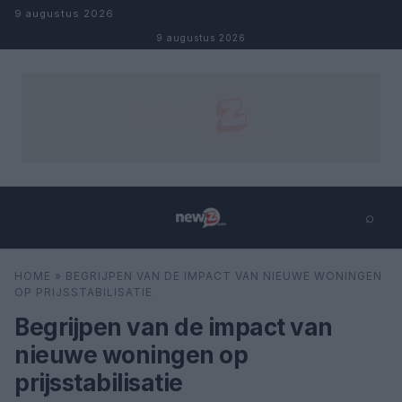
Naar inhoud
9 augustus 2026
9 augustus 2026
⌕
×
⌕
HOME
»
BEGRIJPEN VAN DE IMPACT VAN NIEUWE WONINGEN
Zoeken
OP PRIJSSTABILISATIE
Begrijpen van de impact van
nieuwe woningen op
prijsstabilisatie