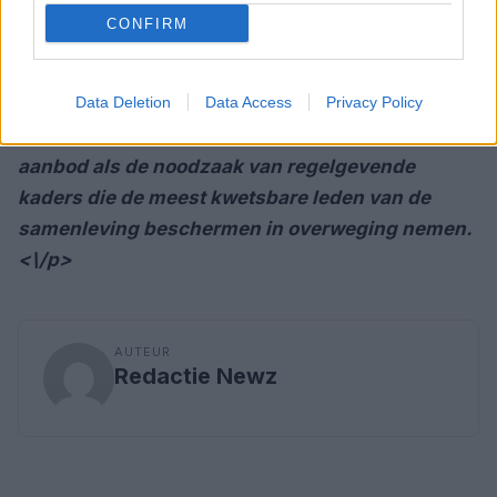
duidelijk dat overheidsinterventie een cruciaal
CONFIRM
element blijft om ervoor te zorgen dat woningen
toegankelijk zijn voor een breed scala aan
inkomens. De toekomst van het woningbeleid
Data Deletion
Data Access
Privacy Policy
moet zowel de voordelen van een verhoogd
aanbod als de noodzaak van regelgevende
kaders die de meest kwetsbare leden van de
samenleving beschermen in overweging nemen.
<\/p>
AUTEUR
Redactie Newz