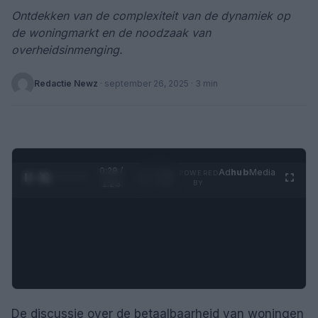
Ontdekken van de complexiteit van de dynamiek op
de woningmarkt en de noodzaak van
overheidsinmenging.
Redactie Newz
·
september 26, 2025
· 3 min
0:28 /
Ad
hub
Media
POWERED
1
/
4
1:23
BY
De discussie over de betaalbaarheid van woningen