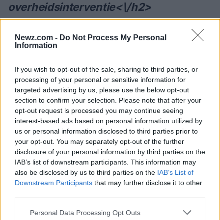
overheidsinterventie<\/h2>
Verschillende belanghebbenden in de
Newz.com -
Do Not Process My Personal
woningmarkt erkennen dat hoewel het vergroten
Information
van het woningaanbod gunstig is, dit alleen niet
voldoende is om betaalbaarheid te garanderen.
If you wish to opt-out of the sale, sharing to third parties, or
processing of your personal or sensitive information for
Overheidsinterventie is noodzakelijk om kaders
targeted advertising by us, please use the below opt-out
te creëren die ervoor zorgen dat huisvesting
section to confirm your selection. Please note that after your
toegankelijk is voor alle inkomensgroepen. Dit
opt-out request is processed you may continue seeing
interest-based ads based on personal information utilized by
omvat het invoeren van regelgeving die mensen
us or personal information disclosed to third parties prior to
met een laag inkomen beschermt tegen het
your opt-out. You may separately opt-out of the further
verliezen van hun woning.<\/p>
disclosure of your personal information by third parties on the
IAB’s list of downstream participants. This information may
Beleid voor betaalbare woningen<\/h3>
also be disclosed by us to third parties on the
IAB’s List of
Downstream Participants
that may further disclose it to other
Effectief woningbeleid kan directe subsidies,
third parties.
aanpassingen van het bestemmingsplan of
Please note that this website/app uses one or more Google
Personal Data Processing Opt Outs
prikkels voor ontwikkelaars omvatten om