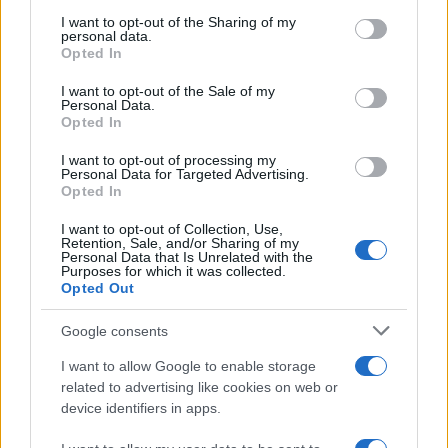
services and may gather and store information including but
not limited to your visit or usage behaviour. You may click to
I want to opt-out of the Sharing of my
betaalbare woningen in nieuwe projecten op te
personal data.
grant or deny consent to Google and its third-party tags to
nemen. Door een uitgebreide strategie vast te
Opted In
use your data for below specified purposes in below Google
stellen, kunnen overheden een cruciale rol
consent section.
I want to opt-out of the Sale of my
Personal Data.
spelen in het vormgeven van een woningmarkt
Opted In
die voldoet aan de behoeften van een diverse
I want to opt-out of processing my
bevolking.<\/p>
Personal Data for Targeted Advertising.
Opted In
I want to opt-out of Collection, Use,
Retention, Sale, and/or Sharing of my
Personal Data that Is Unrelated with the
Purposes for which it was collected.
Opted Out
Google consents
I want to allow Google to enable storage
related to advertising like cookies on web or
device identifiers in apps.