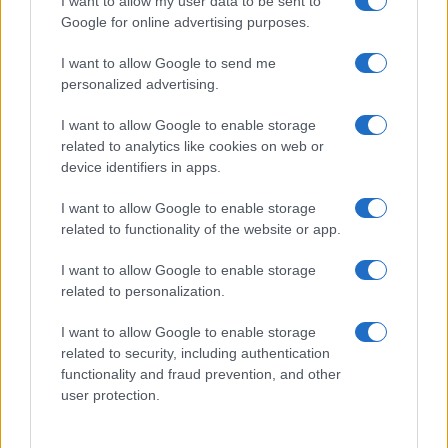
I want to allow my user data to be sent to
Google for online advertising purposes.
I want to allow Google to send me
personalized advertising.
Het pleidooi voor overheidsbetrokkenheid wordt
I want to allow Google to enable storage
verder onderstreept door de realiteit dat zonder
related to analytics like cookies on web or
dergelijke maatregelen veel gezinnen voor
device identifiers in apps.
aanzienlijke uitdagingen komen te staan bij het
I want to allow Google to enable storage
vinden van stabiele en betaalbare woonruimte.
related to functionality of the website or app.
De interactie tussen marktdynamiek en
regelgevende kaders is essentieel voor het
I want to allow Google to enable storage
related to personalization.
bevorderen van een gezonde woningmarkt.<\/p>
I want to allow Google to enable storage
De relatie tussen het aanbod van woningen en
related to security, including authentication
betaalbaarheid is complex en veelzijdig. Hoewel
functionality and fraud prevention, and other
user protection.
de toevoeging van nieuwe woningen kan helpen
om de druk op de prijzen te verlichten, is het